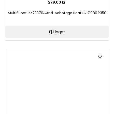
279,00 kr
Multif.Boat PR.23370&Anti-Sabotage Boat PR.21980 1:350
Ej i lager
Lägg
till
i
önske