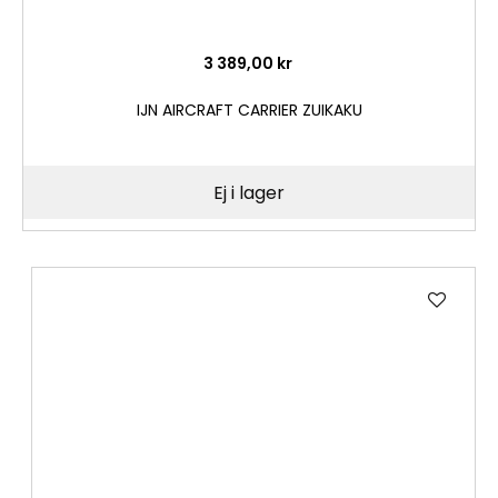
3 389,00 kr
IJN AIRCRAFT CARRIER ZUIKAKU
Ej i lager
Lägg
till
i
önske