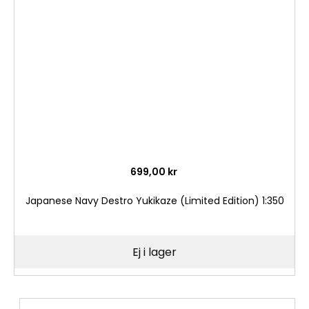
i
önske
699,00 kr
Japanese Navy Destro Yukikaze (Limited Edition) 1:350
Ej i lager