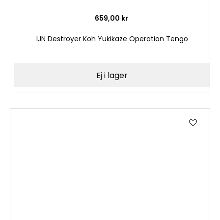
659,00 kr
IJN Destroyer Koh Yukikaze Operation Tengo
Ej i lager
Lägg
till
i
önske