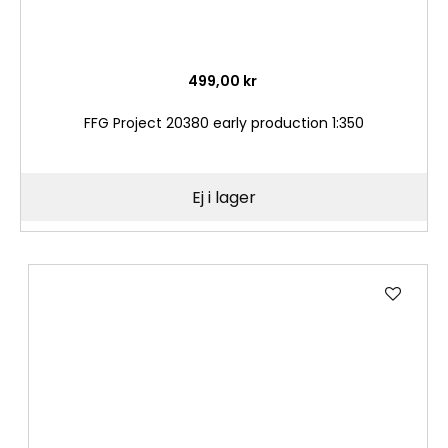
499,00 kr
FFG Project 20380 early production 1:350
Ej i lager
Lägg
till
i
önske