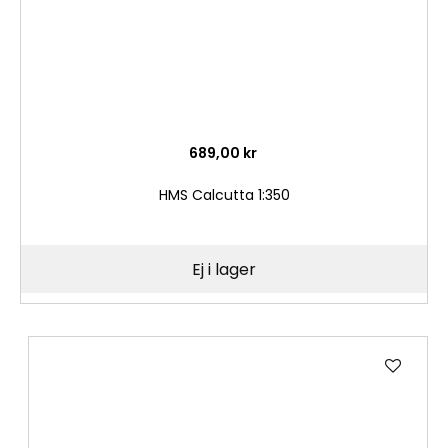
689,00 kr
HMS Calcutta 1:350
Ej i lager
Lägg
till
i
önske