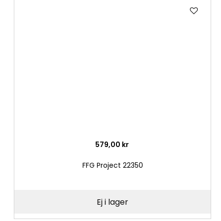
Lägg
till
i
önske
579,00 kr
FFG Project 22350
Ej i lager