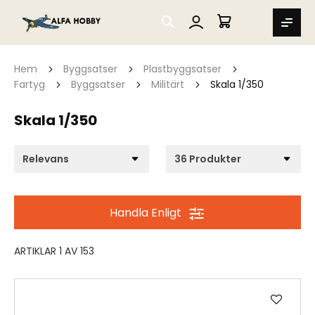
SEARCH
MIN VARUKORG
Hem
Byggsatser
Plastbyggsatser
Fartyg
Byggsatser
Militärt
Skala 1/350
Skala 1/350
Handla Enligt
ARTIKLAR
1
AV
153
Lägg
till