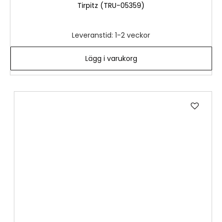
Tirpitz (TRU-05359)
Leveranstid: 1-2 veckor
Lägg i varukorg
Lägg
till
i
önske