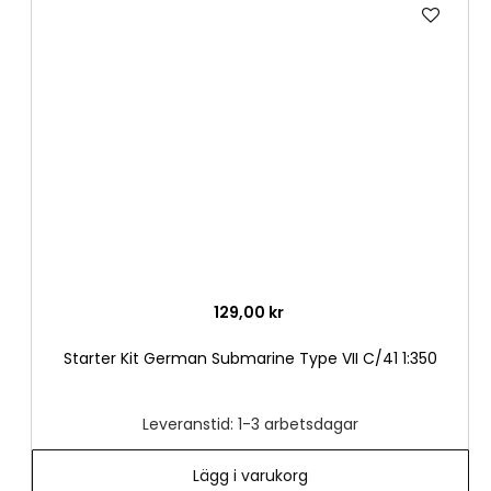
Lägg
till
i
önske
129,00 kr
Starter Kit German Submarine Type VII C/41 1:350
Leveranstid: 1-3 arbetsdagar
Lägg i varukorg