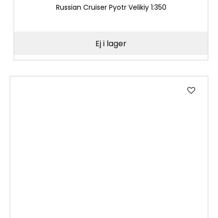
Russian Cruiser Pyotr Velikiy 1:350
Ej i lager
Lägg
till
i
önske