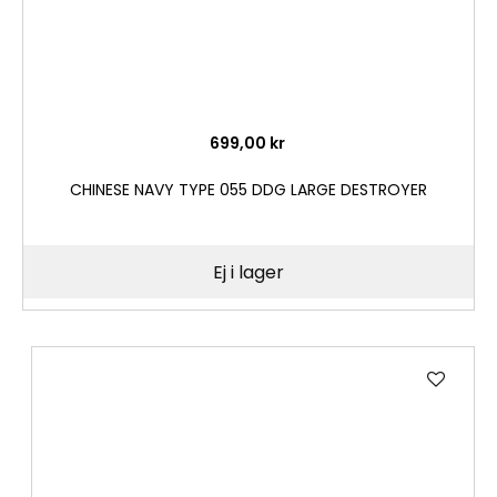
699,00 kr
CHINESE NAVY TYPE 055 DDG LARGE DESTROYER
Ej i lager
Lägg
till
i
önske