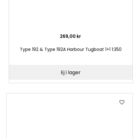
269,00 kr
Type 192 & Type 192A Harbour Tugboat 1+1 1:350
Ej i lager
Lägg
till
i
önske