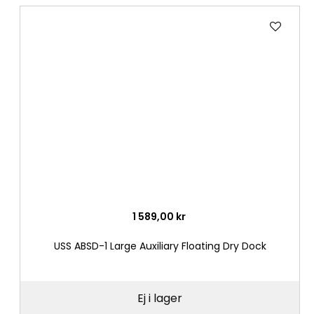
Lägg
till
i
önske
1 589,00 kr
USS ABSD-1 Large Auxiliary Floating Dry Dock
Ej i lager