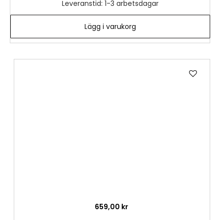
Leveranstid: 1-3 arbetsdagar
Lägg i varukorg
Lägg
till
i
önske
659,00 kr