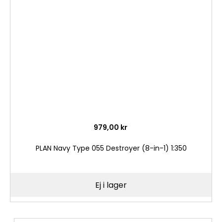
i
önske
979,00 kr
PLAN Navy Type 055 Destroyer (8-in-1) 1:350
Ej i lager