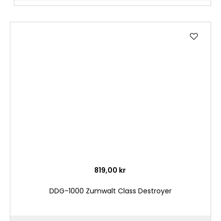
Lägg
till
i
önske
819,00 kr
DDG-1000 Zumwalt Class Destroyer