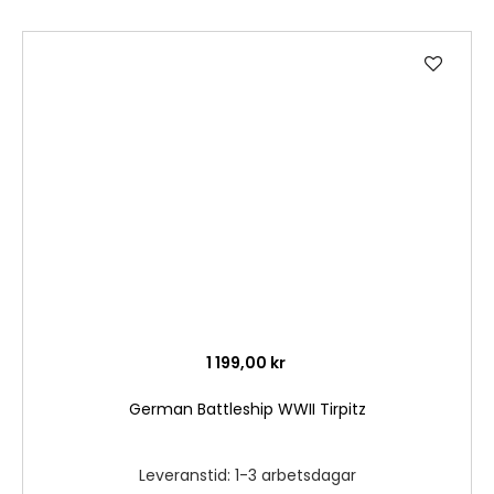
Lägg
till
i
önske
1 199,00 kr
German Battleship WWII Tirpitz
Leveranstid: 1-3 arbetsdagar