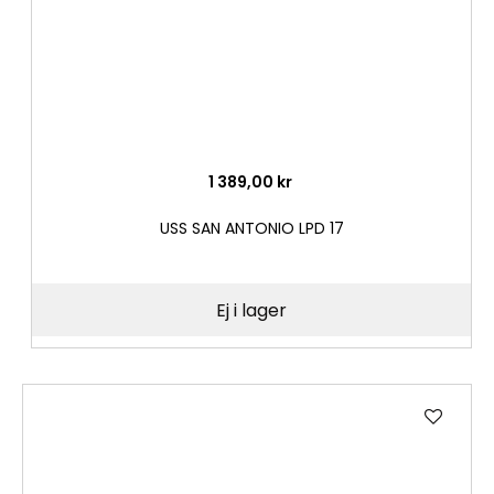
1 389,00 kr
USS SAN ANTONIO LPD 17
Ej i lager
Lägg
till
i
önske