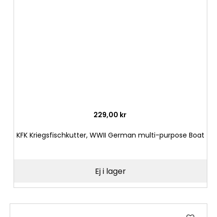
i
önske
229,00 kr
KFK Kriegsfischkutter, WWII German multi-purpose Boat
Ej i lager
Lägg