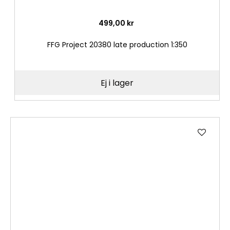
499,00 kr
FFG Project 20380 late production 1:350
Ej i lager
Lägg
till
i
önske