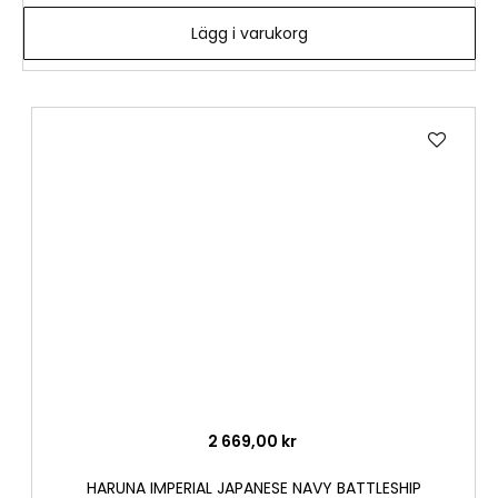
Lägg i varukorg
Lägg
till
i
önske
2 669,00 kr
HARUNA IMPERIAL JAPANESE NAVY BATTLESHIP