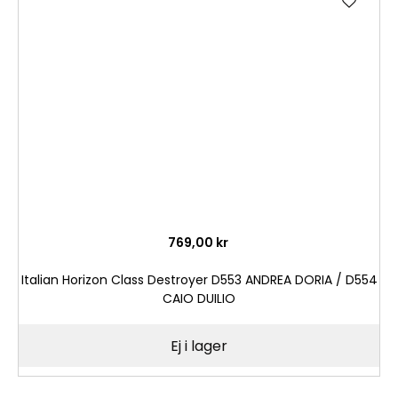
till
i
önske
769,00 kr
Italian Horizon Class Destroyer D553 ANDREA DORIA / D554
CAIO DUILIO
Ej i lager