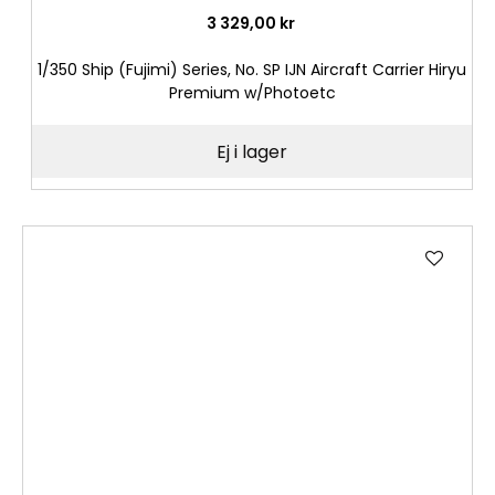
3 329,00 kr
1/350 Ship (Fujimi) Series, No. SP IJN Aircraft Carrier Hiryu
Premium w/Photoetc
Ej i lager
Lägg
till
i
önske