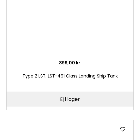
899,00 kr
Type 2 LST, LST-491 Class Landing Ship Tank
Ej i lager
Lägg
till