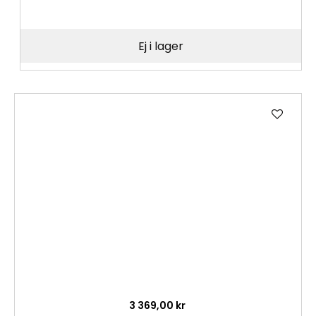
Ej i lager
Lägg
till
i
önske
3 369,00 kr