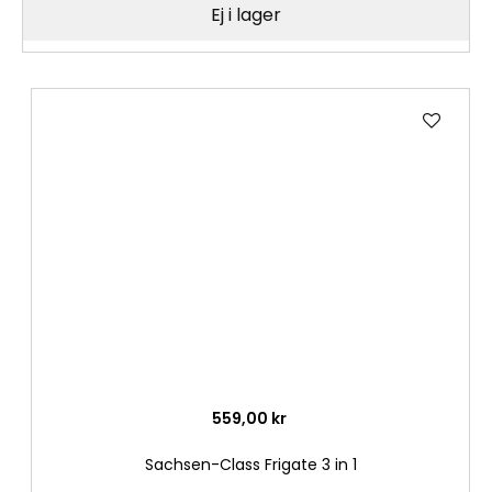
Ej i lager
Lägg
till
i
önske
559,00 kr
Sachsen-Class Frigate 3 in 1