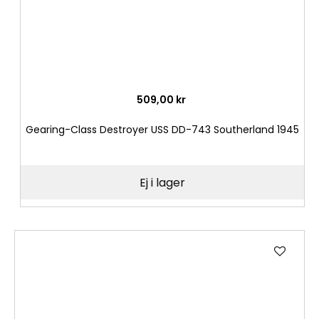
509,00 kr
Gearing-Class Destroyer USS DD-743 Southerland 1945
Ej i lager
Lägg
till
i
önske