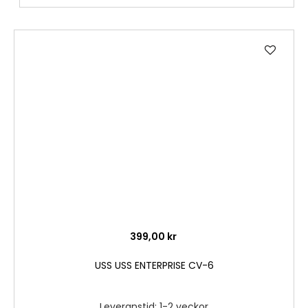
Lägg
till
i
önske
399,00 kr
USS USS ENTERPRISE CV-6
Leveranstid: 1-2 veckor