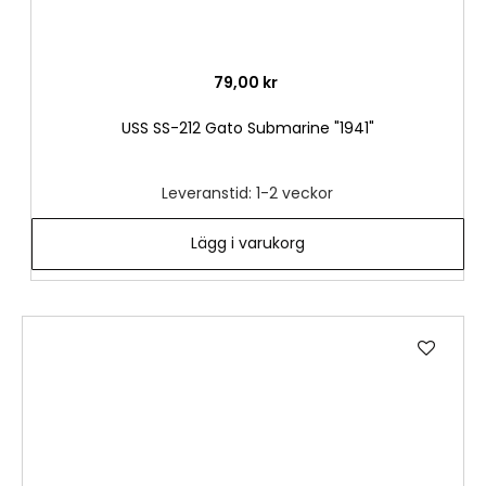
79,00 kr
USS SS-212 Gato Submarine "1941"
Leveranstid: 1-2 veckor
Lägg i varukorg
Lägg
till
i
önske