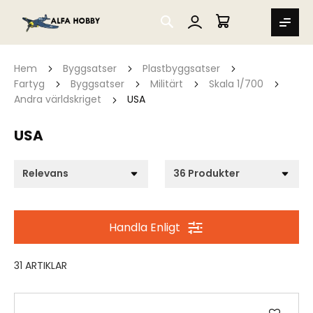
SEARCH
MIN VARUKORG
Hem
Byggsatser
Plastbyggsatser
Fartyg
Byggsatser
Militärt
Skala 1/700
Andra världskriget
USA
USA
Handla Enligt
31
ARTIKLAR
Lägg