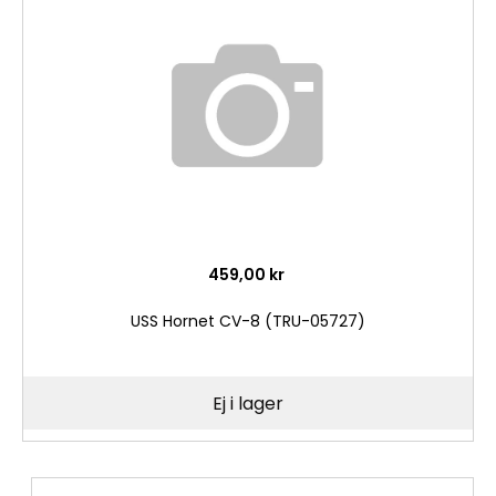
i
önske
459,00 kr
USS Hornet CV-8 (TRU-05727)
Ej i lager