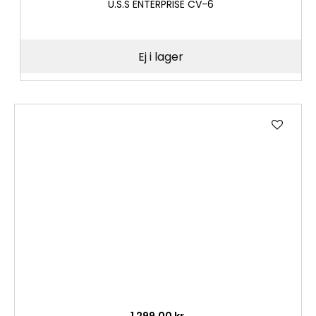
U.S.S ENTERPRISE CV-6
Ej i lager
Lägg
till
i
önske
1 299,00 kr