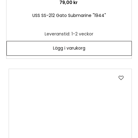
79,00 kr
USS SS-212 Gato Submarine "1944"
Leveranstid: 1-2 veckor
Lägg i varukorg
Lägg
till
i
önske