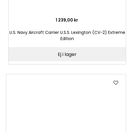
1 239,00 kr
U.S. Navy Aircraft Carrier U.S.S. Lexington (CV-2) Extreme
Edition
Ej i lager
Lägg
till
i
önske