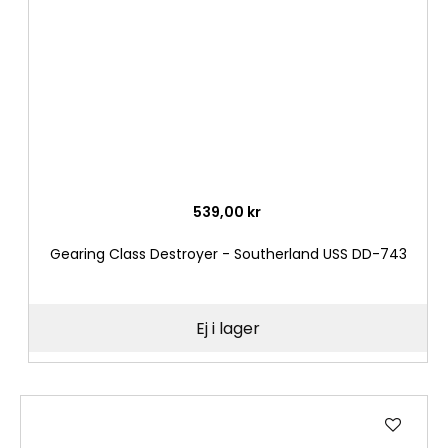
539,00 kr
Gearing Class Destroyer - Southerland USS DD-743
Ej i lager
Lägg
till