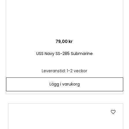
79,00 kr
USS Navy SS-285 Submarine
Leveranstid: 1-2 veckor
Lägg i varukorg
Lägg
till
i
önske