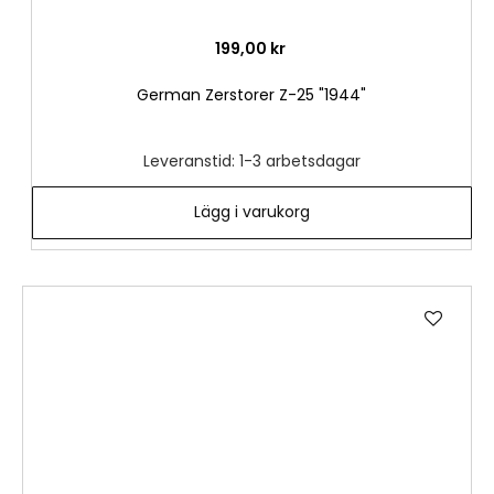
199,00 kr
German Zerstorer Z-25 "1944"
Leveranstid: 1-3 arbetsdagar
Lägg i varukorg
Lägg
till
i
önske