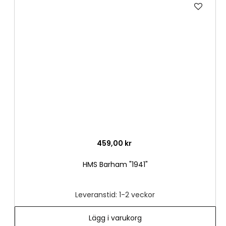
Lägg
till
i
önske
459,00 kr
HMS Barham "1941"
Leveranstid: 1-2 veckor
Lägg i varukorg