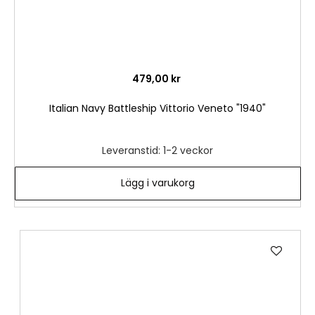
479,00 kr
Italian Navy Battleship Vittorio Veneto "1940"
Leveranstid: 1-2 veckor
Lägg i varukorg
Lägg
till
i
önske