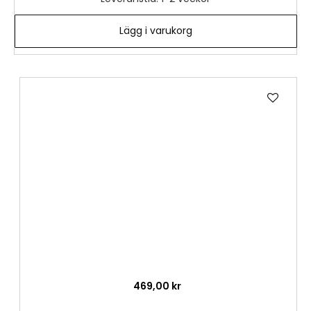
Lägg i varukorg
Lägg
till
i
önske
469,00 kr