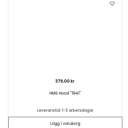
Lägg
till
i
önske
379,00 kr
HMS Hood "1941"
Leveranstid: 1-3 arbetsdagar
Lägg i varukorg