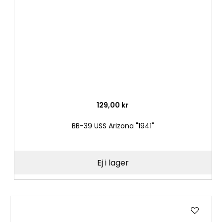
129,00 kr
BB-39 USS Arizona "1941"
Ej i lager
Lägg
till