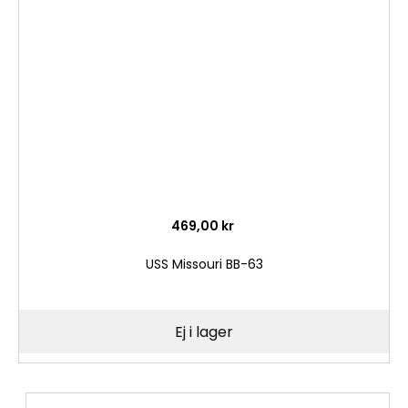
i
önske
469,00 kr
USS Missouri BB-63
Ej i lager