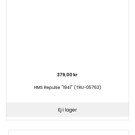
i
önske
379,00 kr
HMS Repulse "1941" (TRU-05763)
Ej i lager