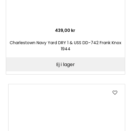
439,00 kr
Charlestown Navy Yard DRY 1 & USS DD-742 Frank Knox
1944
Ej i lager
Lägg
till
i
önske