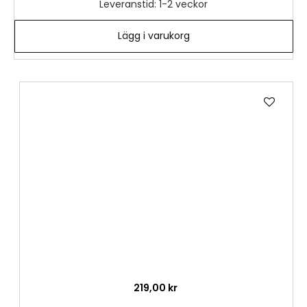
Leveranstid: 1-2 veckor
Lägg i varukorg
Lägg
till
i
önske
219,00 kr