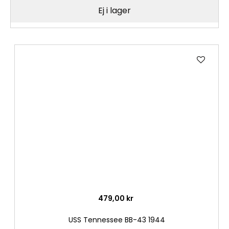
Ej i lager
Lägg
till
i
önske
479,00 kr
USS Tennessee BB-43 1944