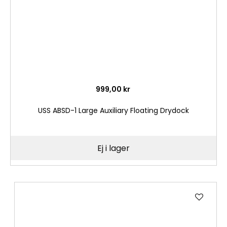
999,00 kr
USS ABSD-1 Large Auxiliary Floating Drydock
Ej i lager
Lägg
till
i
önske