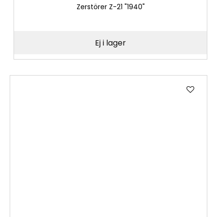
Zerstörer Z-21 "1940"
Ej i lager
Lägg
till
i
önske