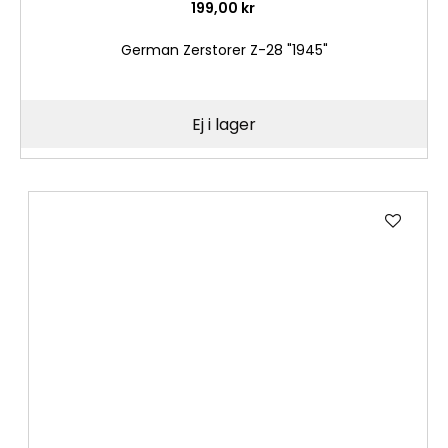
199,00 kr
German Zerstorer Z-28 "1945"
Ej i lager
Lägg
till
i
önske