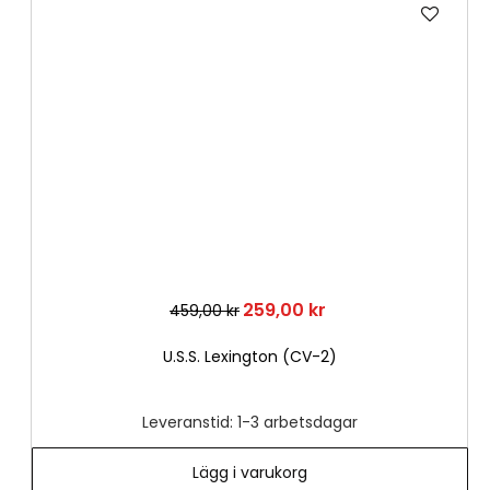
Lägg
till
i
önske
259,00 kr
459,00 kr
U.S.S. Lexington (CV-2)
Leveranstid: 1-3 arbetsdagar
Lägg i varukorg