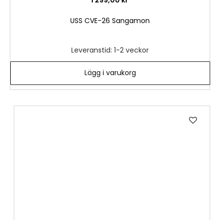
USS CVE-26 Sangamon
Leveranstid: 1-2 veckor
Lägg i varukorg
Lägg
till
i
önske