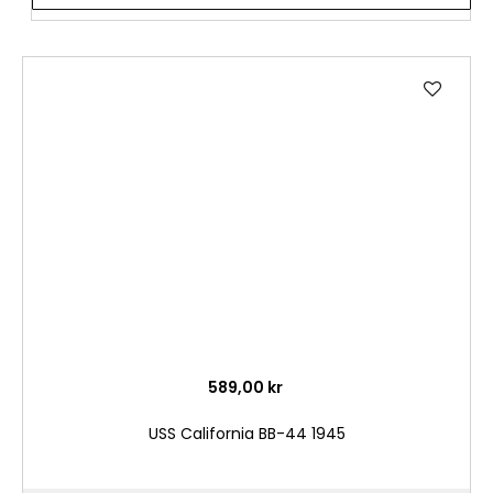
Lägg
till
i
önske
589,00 kr
USS California BB-44 1945