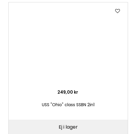
Lägg
till
i
önske
249,00 kr
USS "Ohio" class SSBN 2in1
Ej i lager