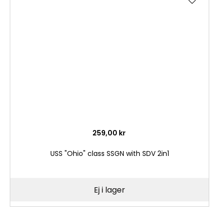
till
i
önske
259,00 kr
USS "Ohio" class SSGN with SDV 2in1
Ej i lager