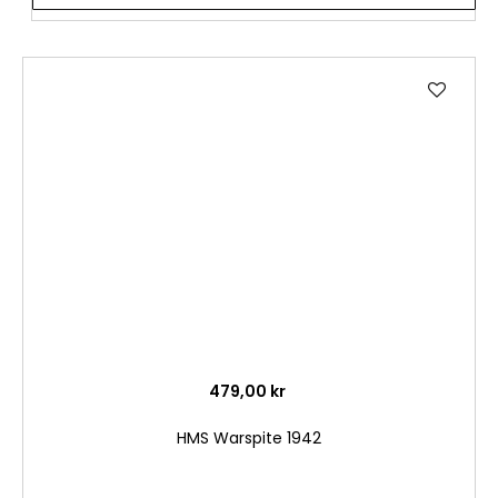
Lägg
till
i
önske
479,00 kr
HMS Warspite 1942