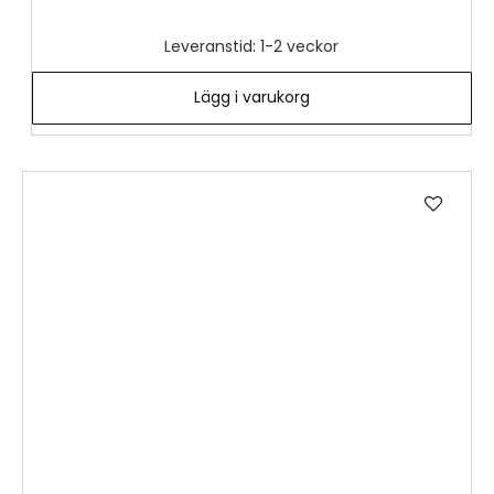
Leveranstid: 1-2 veckor
Lägg i varukorg
Lägg
till
i
önske