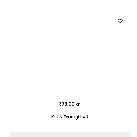
Lägg
till
i
önske
379,00 kr
Ki-115 Tsurugi 1:48