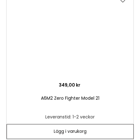
till
i
önske
349,00 kr
A6M2 Zero Fighter Model 21
Leveranstid: 1-2 veckor
Lägg i varukorg