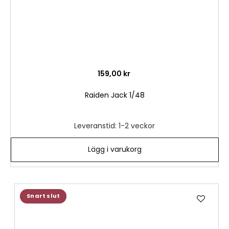
159,00 kr
Raiden Jack 1/48
Leveranstid: 1-2 veckor
Lägg i varukorg
Lägg
Snart slut
till
i
önske