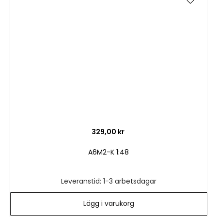
till
i
önske
329,00 kr
A6M2-K 1:48
Leveranstid: 1-3 arbetsdagar
Lägg i varukorg