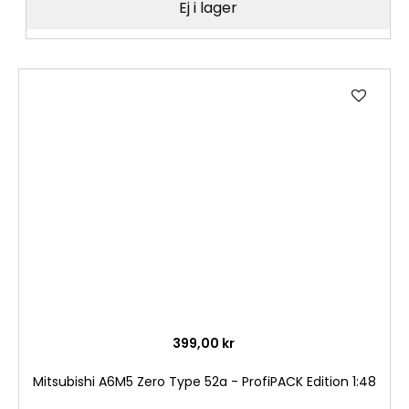
Ej i lager
Lägg
till
i
önske
399,00 kr
Mitsubishi A6M5 Zero Type 52a - ProfiPACK Edition 1:48