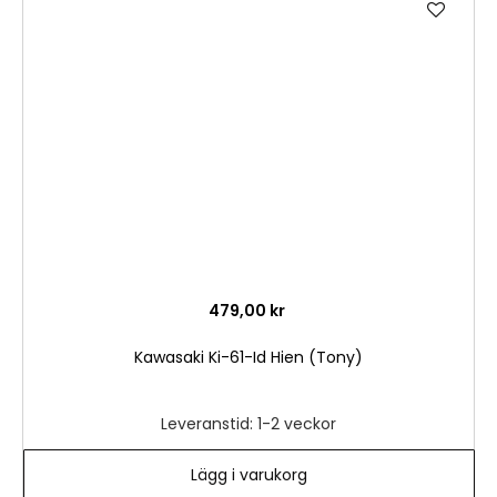
till
i
önske
479,00 kr
Kawasaki Ki-61-Id Hien (Tony)
Leveranstid: 1-2 veckor
Lägg i varukorg