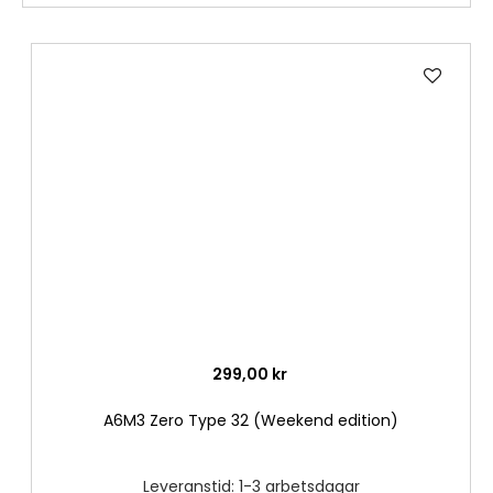
Lägg
till
i
önske
299,00 kr
A6M3 Zero Type 32 (Weekend edition)
Leveranstid: 1-3 arbetsdagar