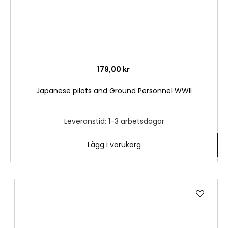
179,00 kr
Japanese pilots and Ground Personnel WWII
Leveranstid: 1-3 arbetsdagar
Lägg i varukorg
Lägg
till
i
önske