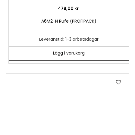
479,00 kr
A6M2-N Rufe (PROFIPACK)
Leveranstid: 1-3 arbetsdagar
Lägg i varukorg
Lägg
till
i
önske