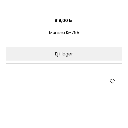
619,00 kr
Manshu Ki-79A
Ej i lager
Lägg
till
i
önske