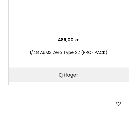
489,00 kr
1/48 A6M3 Zero Type 22 (PROFIPACK)
Ej i lager
Lägg
till
i
önske