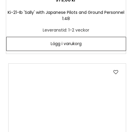
Ki-21-Ib 'Sally' with Japanese Pilots and Ground Personnel
1:48
Leveranstid: 1-2 veckor
Lägg i varukorg
Lägg
till
i
önske