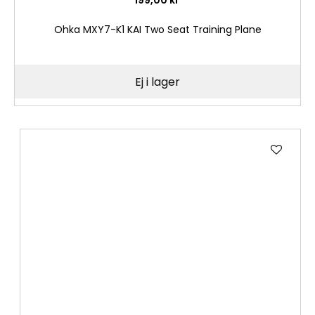
Ohka MXY7-K1 KAI Two Seat Training Plane
Ej i lager
Lägg
till
i
önske