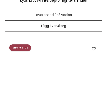
Kyushu J7W1 Interceptor fighter shinden
Leveranstid: 1-2 veckor
Lägg i varukorg
Lägg
Snart slut
till
i
önske