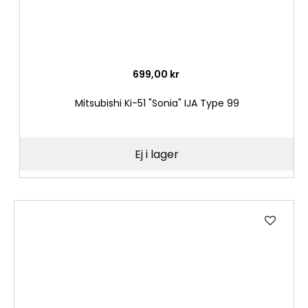
699,00 kr
Mitsubishi Ki-51 "Sonia" IJA Type 99
Ej i lager
Lägg
till
i
önske