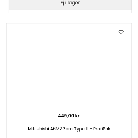
Ej i lager
Lägg
till
i
önske
449,00 kr
Mitsubishi A6M2 Zero Type 11 - ProfiPak