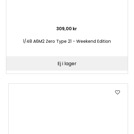
309,00 kr
1/48 A6M2 Zero Type 21 - Weekend Edition
Ej i lager
Lägg
till
i
önske