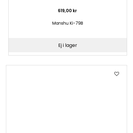
619,00 kr
Manshu Ki-79B
Ej i lager
Lägg
till
i
önske