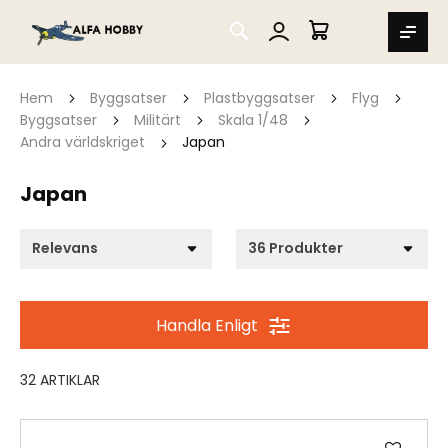
SEARCH
MIN VARUKORG
Hem
Byggsatser
Plastbyggsatser
Flyg
Byggsatser
Militärt
Skala 1/48
Andra världskriget
Japan
Japan
Handla Enligt
32
ARTIKLAR
Lägg