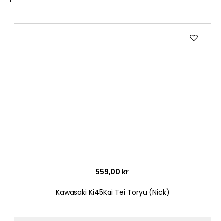
Lägg
till
i
önske
559,00 kr
Kawasaki Ki45Kai Tei Toryu (Nick)