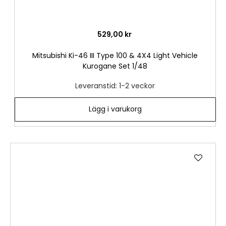
529,00 kr
Mitsubishi Ki-46 III Type 100 & 4X4 Light Vehicle
Kurogane Set 1/48
Leveranstid: 1-2 veckor
Lägg i varukorg
Lägg
till
i
önske