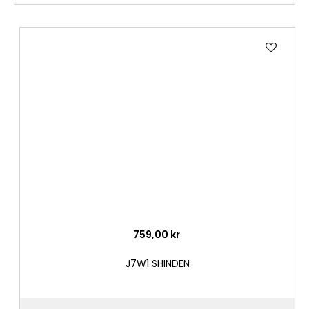
Lägg
till
i
önske
759,00 kr
J7W1 SHINDEN