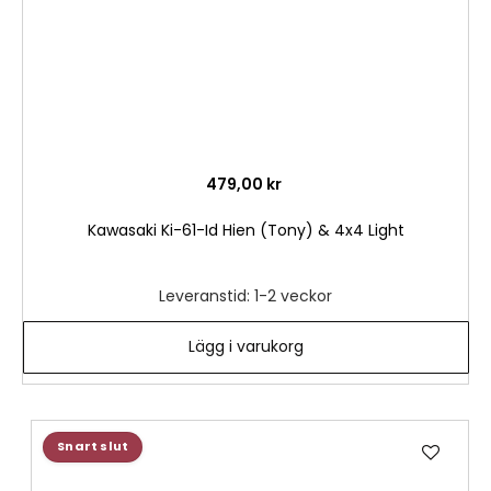
479,00 kr
Kawasaki Ki-61-Id Hien (Tony) & 4x4 Light
Leveranstid: 1-2 veckor
Lägg i varukorg
Lägg
Snart slut
till
i