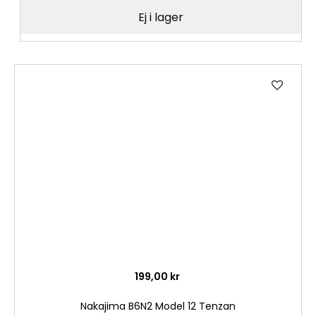
Ej i lager
Lägg
till
i
önske
199,00 kr
Nakajima B6N2 Model 12 Tenzan