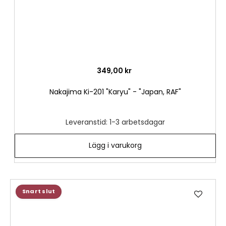
349,00 kr
Nakajima Ki-201 "Karyu" - "Japan, RAF"
Leveranstid: 1-3 arbetsdagar
Lägg i varukorg
Lägg
Snart slut
till
i
önske