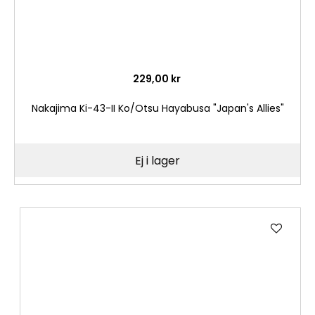
229,00 kr
Nakajima Ki-43-II Ko/Otsu Hayabusa "Japan's Allies"
Ej i lager
Lägg
till
i
önske