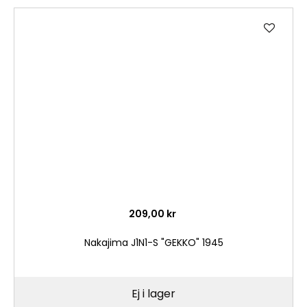
Lägg
till
i
önske
209,00 kr
Nakajima J1N1-S "GEKKO" 1945
Ej i lager