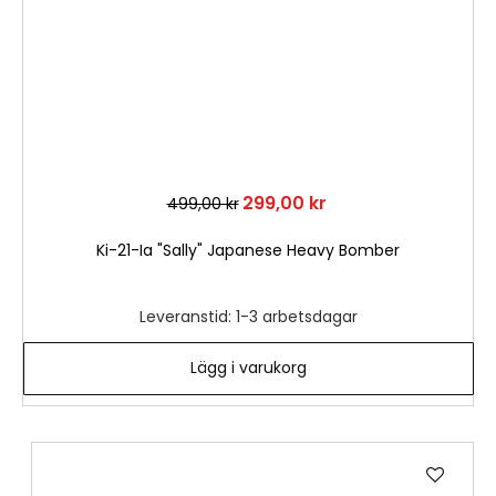
299,00 kr
499,00 kr
Ki-21-Ia "Sally" Japanese Heavy Bomber
Leveranstid: 1-3 arbetsdagar
Lägg i varukorg
Lägg
till