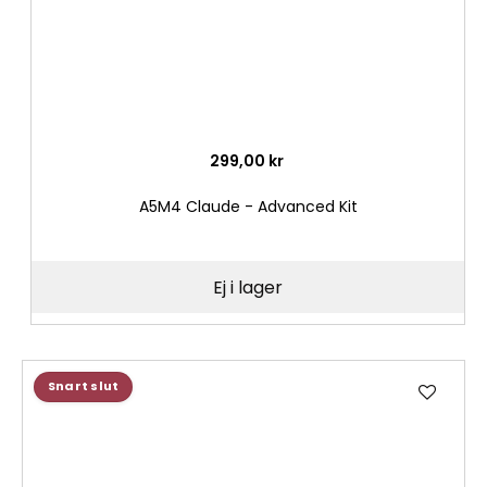
299,00 kr
A5M4 Claude - Advanced Kit
Ej i lager
Lägg
Snart slut
till
i
önske