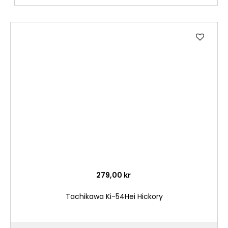
Lägg
till
i
önske
279,00 kr
Tachikawa Ki-54Hei Hickory