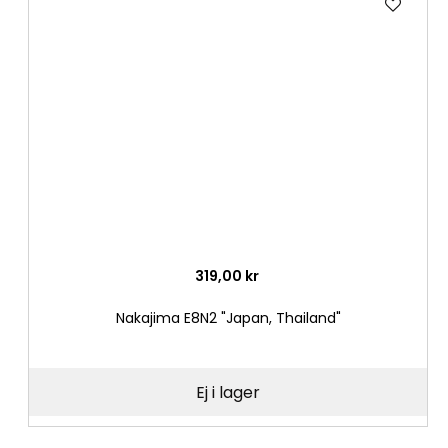
till
i
önske
319,00 kr
Nakajima E8N2 "Japan, Thailand"
Ej i lager