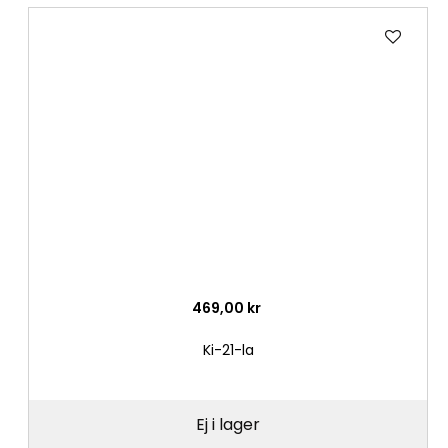
Lägg
till
i
önske
469,00 kr
Ki-21-la
Ej i lager