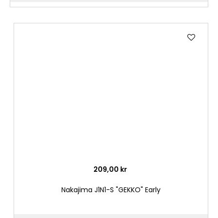
Lägg
till
i
önske
209,00 kr
Nakajima J1N1-S "GEKKO" Early