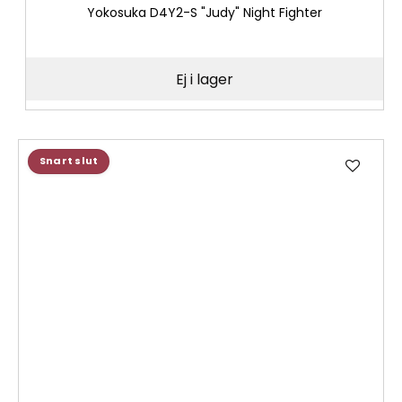
Yokosuka D4Y2-S "Judy" Night Fighter
Ej i lager
Lägg
Snart slut
till
i
önske