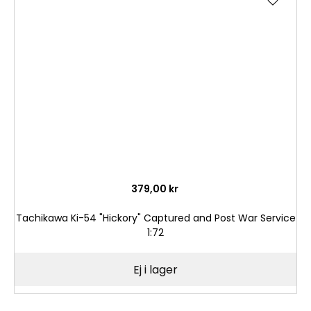
till
i
önske
379,00 kr
Tachikawa Ki-54 "Hickory" Captured and Post War Service
1:72
Ej i lager