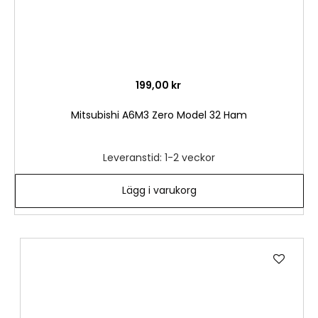
199,00 kr
Mitsubishi A6M3 Zero Model 32 Ham
Leveranstid: 1-2 veckor
Lägg i varukorg
Lägg
till
i
önske