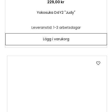
229,00 kr
Yokosuka D4Y2 "Judy"
Leveranstid: 1-3 arbetsdagar
Lägg i varukorg
Lägg
till
i
önske