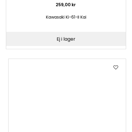
259,00 kr
Kawasaki Ki-61-II Kai
Ej i lager
Lägg
till
i
önske