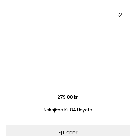
Lägg
till
i
önske
279,00 kr
Nakajima Ki-84 Hayate
Ej i lager