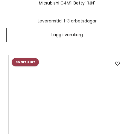
Mitsubishi G4M1 'Betty' "IJN"
Leveranstid: 1-3 arbetsdagar
Lägg i varukorg
Lägg
Snart slut
till
i
önske