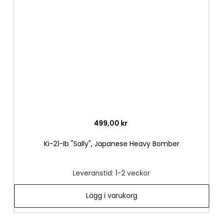
i
önske
499,00 kr
Ki-21-Ib "Sally", Japanese Heavy Bomber
Leveranstid: 1-2 veckor
Lägg i varukorg