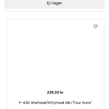
Ej i lager
Lägg
till
i
önske
239,00 kr
P-40D Warhawk/Kittyhawk Mk.I "Four Guns"