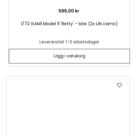
599,00 kr
1/72 G4M1 Model 11 'Betty' - late (2x IJN camo)
Leveranstid: 1-3 arbetsdagar
Lägg i varukorg
Lägg
till
i
önske