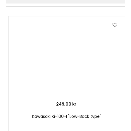
Lägg
till
i
önske
249,00 kr
Kawasaki Ki-100-I "Low-Back type"