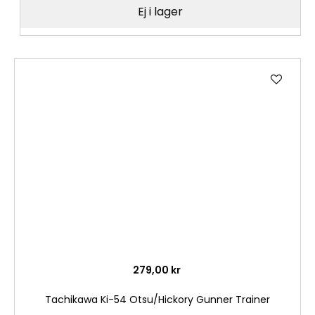
Ej i lager
Lägg
till
i
önske
279,00 kr
Tachikawa Ki-54 Otsu/Hickory Gunner Trainer