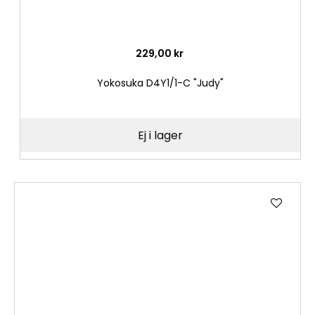
229,00 kr
Yokosuka D4Y1/1-C "Judy"
Ej i lager
Lägg
till
i
önske