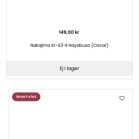
149,00 kr
Nakajima Ki-43-II Hayabusa (Oscar)
Ej i lager
Lägg
Snart slut
till
i
önske