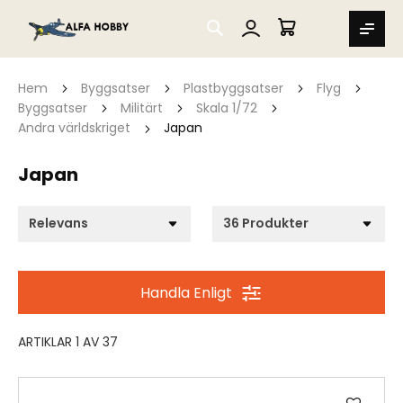
SEARCH
MIN VARUKORG
Hem
Byggsatser
Plastbyggsatser
Flyg
Byggsatser
Militärt
Skala 1/72
Andra världskriget
Japan
Japan
Handla Enligt
ARTIKLAR
1
AV
37
Lägg