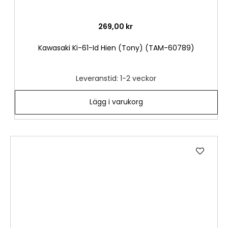
269,00 kr
Kawasaki Ki-61-Id Hien (Tony) (TAM-60789)
Leveranstid: 1-2 veckor
Lägg i varukorg
Lägg
till
i
önske