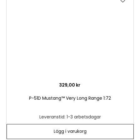
till
i
önske
329,00 kr
P-51D Mustang™ Very Long Range 1:72
Leveranstid: 1-3 arbetsdagar
Lägg i varukorg