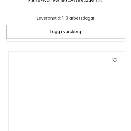
Focke-Wulf FW 190 A-7/A8 ACES 1:72
Leveranstid: 1-3 arbetsdagar
Lägg i varukorg
Lägg
till
i
önske