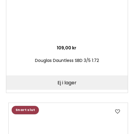
109,00 kr
Douglas Dauntless SBD 3/5 1:72
Ej i lager
Lägg
Snart slut
till
i
önske