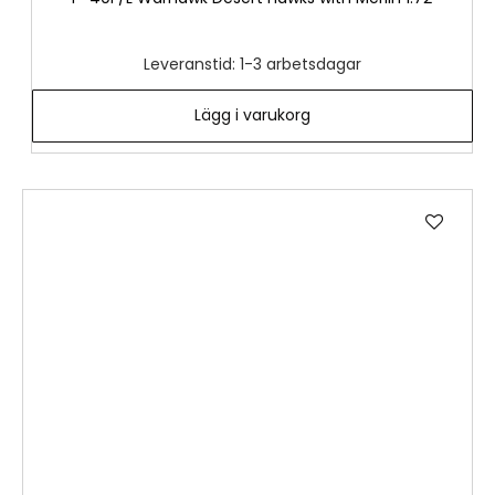
Leveranstid: 1-3 arbetsdagar
Lägg i varukorg
Lägg
till
i
önske