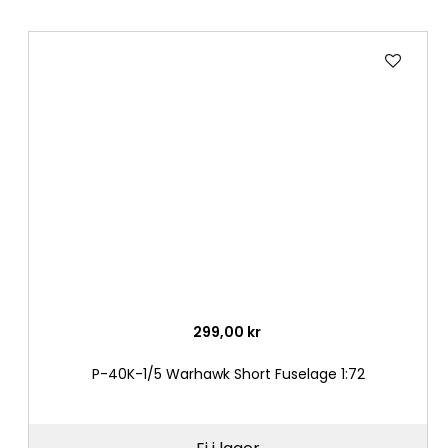
Lägg
till
i
önske
299,00 kr
P-40K-1/5 Warhawk Short Fuselage 1:72