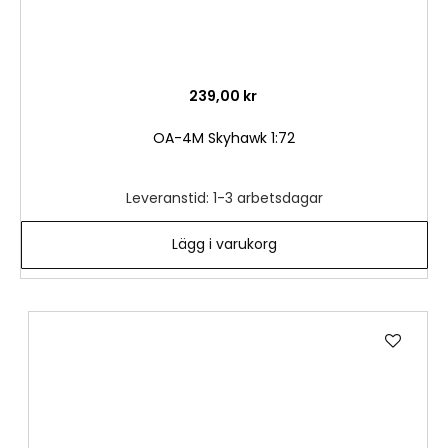
239,00 kr
OA-4M Skyhawk 1:72
Leveranstid: 1-3 arbetsdagar
Lägg i varukorg
Lägg
till
i
önske