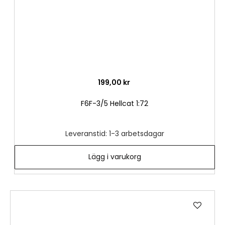
199,00 kr
F6F-3/5 Hellcat 1:72
Leveranstid: 1-3 arbetsdagar
Lägg i varukorg
Lägg
till
i