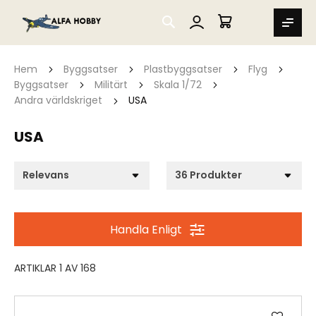
SEARCH
MIN VARUKORG
Hem
Byggsatser
Plastbyggsatser
Flyg
Byggsatser
Militärt
Skala 1/72
Andra världskriget
USA
USA
Handla Enligt
ARTIKLAR
1
AV
168
Lägg