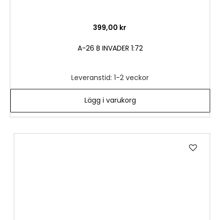
399,00 kr
A-26 B INVADER 1:72
Leveranstid: 1-2 veckor
Lägg i varukorg
Lägg
till
i
önske