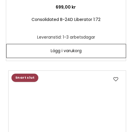
699,00 kr
Consolidated B-24D Liberator 1:72
Leveranstid: 1-3 arbetsdagar
Lägg i varukorg
Lägg
Snart slut
till
i
önske