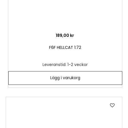
189,00 kr
F6F HELLCAT 1:72
Leveranstid: 1-2 veckor
Lägg i varukorg
Lägg
till
i
önske