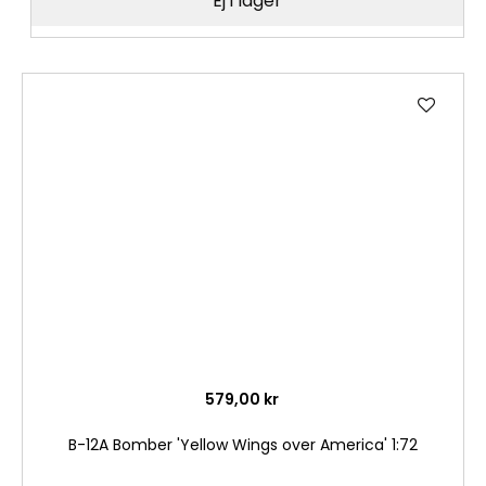
Ej i lager
Lägg
till
i
önske
579,00 kr
B-12A Bomber 'Yellow Wings over America' 1:72