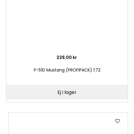
229,00 kr
P-51D Mustang (PROFIPACK) 1:72
Ej i lager
Lägg
till
i