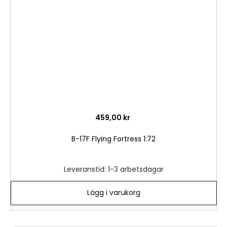
önske
459,00 kr
B-17F Flying Fortress 1:72
Leveranstid: 1-3 arbetsdagar
Lägg i varukorg