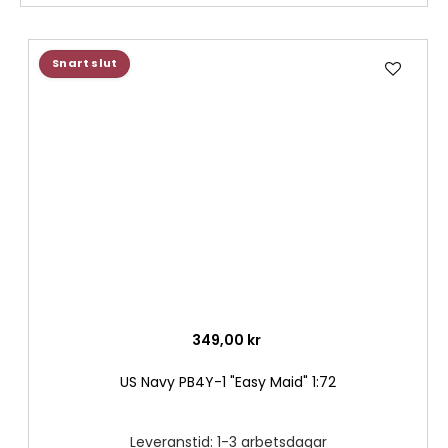
Lägg
Snart slut
till
i
önske
349,00 kr
US Navy PB4Y-1 "Easy Maid" 1:72
Leveranstid: 1-3 arbetsdagar