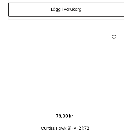
Lägg i varukorg
Lägg
till
i
önske
79,00 kr
Curtiss Hawk 81-A-2 1:72