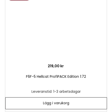
till
i
önske
219,00 kr
F6F-5 Hellcat ProfiPACK Edition 1:72
Leveranstid: 1-3 arbetsdagar
Lägg i varukorg