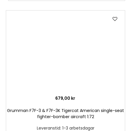
Lägg
till
i
önske
679,00 kr
Grumman F7F-3 & F7F-3K Tigercat American single-seat
fighter-bomber aircraft 1:72
Leveranstid: 1-3 arbetsdagar