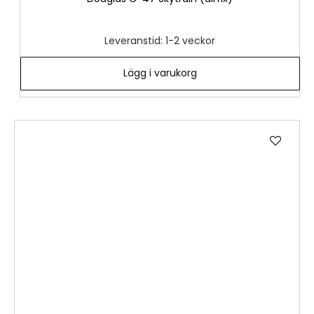
Leveranstid: 1-2 veckor
Lägg i varukorg
Lägg
till
i
önske