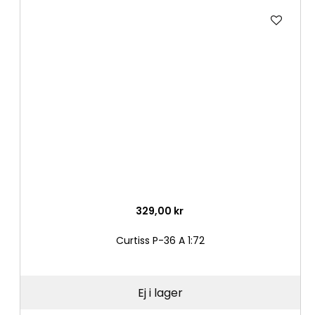
Lägg
till
i
önske
329,00 kr
Curtiss P-36 A 1:72
Ej i lager