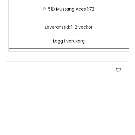
P-51D Mustang Aces 1:72
Leveranstid: 1-2 veckor
Lägg i varukorg
Lägg
till
i
önske