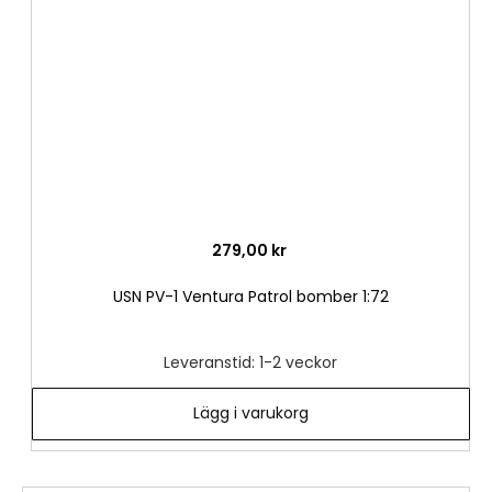
önske
279,00 kr
USN PV-1 Ventura Patrol bomber 1:72
Leveranstid: 1-2 veckor
Lägg i varukorg