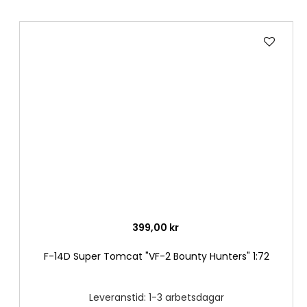
Lägg
till
i
önske
399,00 kr
F-14D Super Tomcat "VF-2 Bounty Hunters" 1:72
Leveranstid: 1-3 arbetsdagar