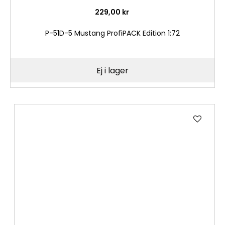
229,00 kr
P-51D-5 Mustang ProfiPACK Edition 1:72
Ej i lager
Lägg
till
i
önske