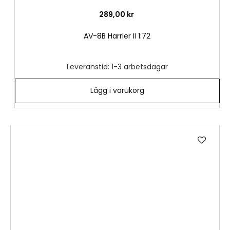
289,00 kr
AV-8B Harrier II 1:72
Leveranstid: 1-3 arbetsdagar
Lägg i varukorg
Lägg
till
i
önske