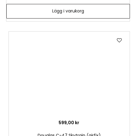
Lägg i varukorg
Lägg
till
i
önske
599,00 kr
Douglas C-47 Skytrain (airfix)