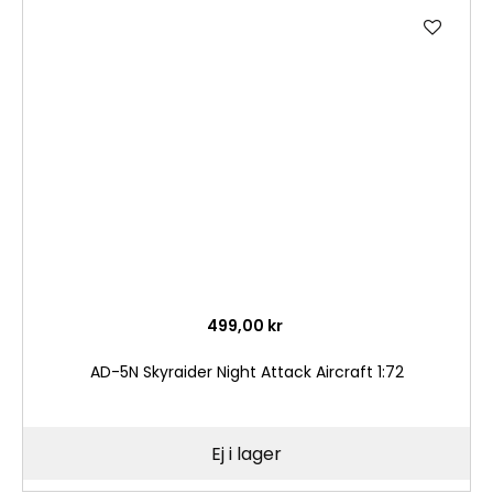
Lägg
till
i
önske
499,00 kr
AD-5N Skyraider Night Attack Aircraft 1:72
Ej i lager