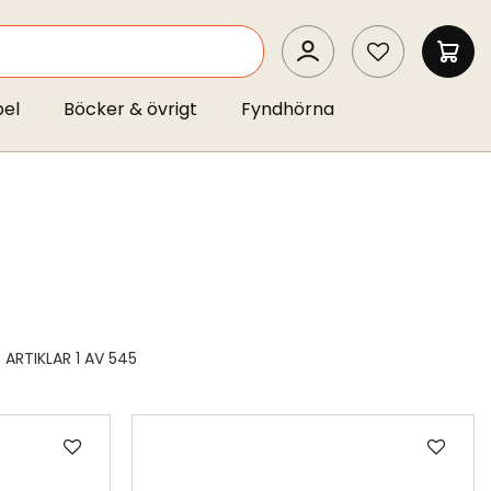
SEARCH
MIN 
pel
Böcker & övrigt
Fyndhörna
ARTIKLAR
1
AV
545
Lägg
Läg
till
till
i
i