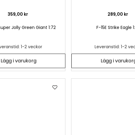
359,00 kr
289,00 kr
uper Jolly Green Giant 1:72
F-15E Strike Eagle 1
veranstid: 1-2 veckor
Leveranstid: 1-2 ve
Lägg i varukorg
Lägg i varukor
Lägg
till
i
önskelista