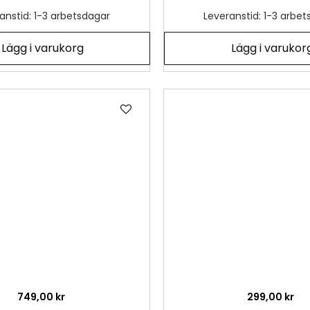
anstid: 1-3 arbetsdagar
Leveranstid: 1-3 arbe
Lägg i varukorg
Lägg i varukor
Lägg
till
i
önskelista
749,00 kr
299,00 kr