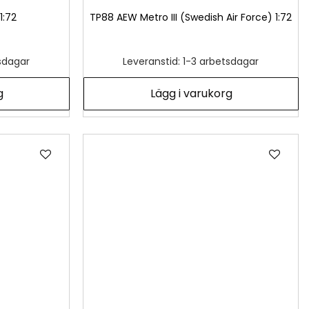
1:72
TP88 AEW Metro III (Swedish Air Force) 1:72
tsdagar
Leveranstid: 1-3 arbetsdagar
g
Lägg i varukorg
Lägg
Läg
till
till
i
i
önskelista
önsk