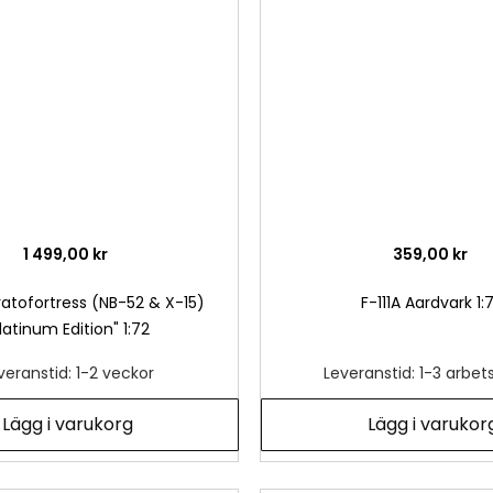
önskelista
1 499,00 kr
359,00 kr
atofortress (NB-52 & X-15)
F-111A Aardvark 1:
latinum Edition" 1:72
veranstid: 1-2 veckor
Leveranstid: 1-3 arbe
Lägg i varukorg
Lägg i varukor