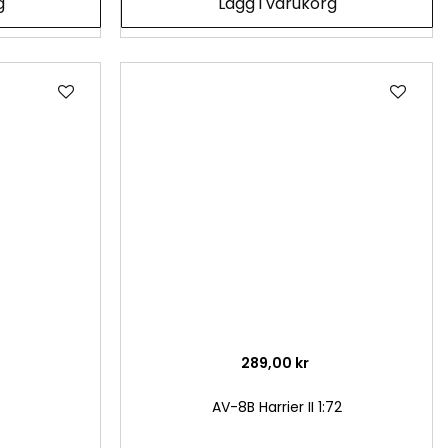
g
Lägg i varukorg
Lägg
Läg
till
till
i
i
önskelista
önsk
289,00 kr
AV-8B Harrier II 1:72