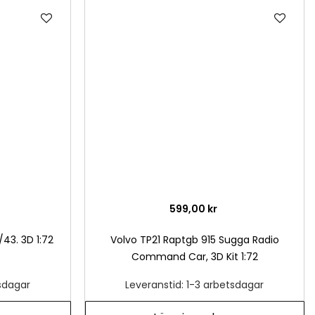
Lägg
Läg
till
till
i
i
önskelista
önsk
599,00 kr
/43. 3D 1:72
Volvo TP21 Raptgb 915 Sugga Radio
Command Car, 3D Kit 1:72
tsdagar
Leveranstid: 1-3 arbetsdagar