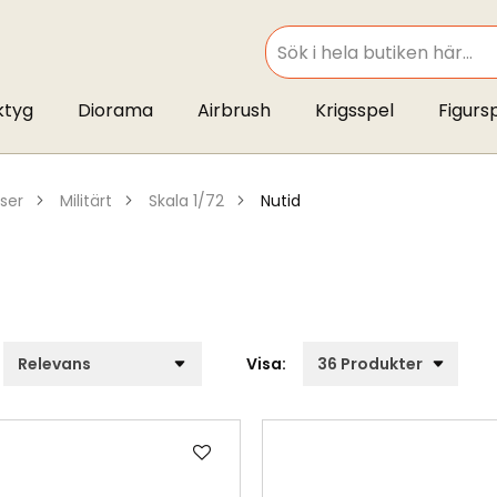
SEARCH
ktyg
Diorama
Airbrush
Krigsspel
Figurs
tser
militärt
skala 1/72
nutid
Visa:
Lägg
till
i