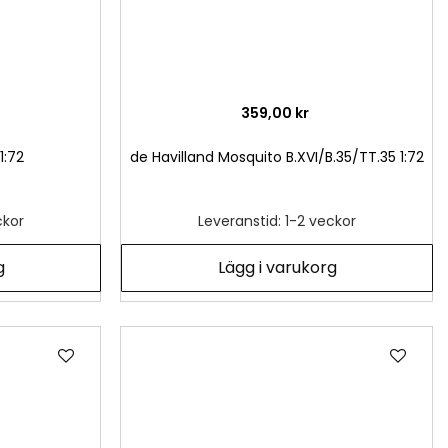
359,00 kr
1:72
de Havilland Mosquito B.XVI/B.35/TT.35 1:72
ckor
Leveranstid: 1-2 veckor
g
Lägg i varukorg
Lägg
Läg
till
till
i
i
önskelista
önsk