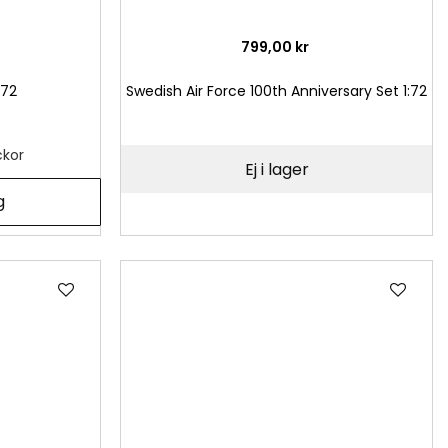
799,00 kr
:72
Swedish Air Force 100th Anniversary Set 1:72
ckor
Ej i lager
g
Lägg
Läg
till
till
i
i
önskelista
önsk