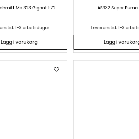
chmitt Me 323 Gigant 1:72
AS332 Super Puma 
anstid: 1-3 arbetsdagar
Leveranstid: 1-3 arbe
Lägg i varukorg
Lägg i varukor
Lägg
till
i
önskelista