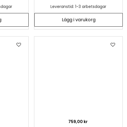
tsdagar
Leveranstid: 1-3 arbetsdagar
g
Lägg i varukorg
Lägg
Läg
till
till
i
i
önskelista
önsk
759,00 kr