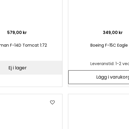
579,00 kr
349,00 kr
an F-14D Tomcat 1:72
Boeing F-15C Eagle 
Leveranstid: 1-2 ve
Ej i lager
Lägg i varukor
Lägg
till
i
önskelista