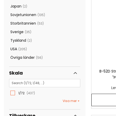
artiklar
Japan
2
artiklar
Sovjetunionen
135
artiklar
Storbritannien
53
artiklar
Sverige
35
artiklar
Tyskland
2
artiklar
USA
205
artiklar
Övriga länder
56
artiklar
B-52D Str
Skala
"P
Le
1/72
437
Visa mer
Tillverkare