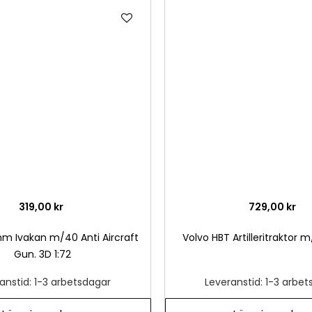
Lägg
till
i
önskelista
319,00 kr
729,00 kr
m Ivakan m/40 Anti Aircraft
Volvo HBT Artilleritraktor m
Gun. 3D 1:72
anstid: 1-3 arbetsdagar
Leveranstid: 1-3 arbe