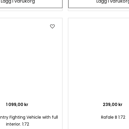
Lägg i varukorg
Lägg i varukor
Lägg
till
i
önskelista
1 099,00 kr
239,00 kr
ntry Fighting Vehicle with full
Rafale B 1:72
interior. 1:72