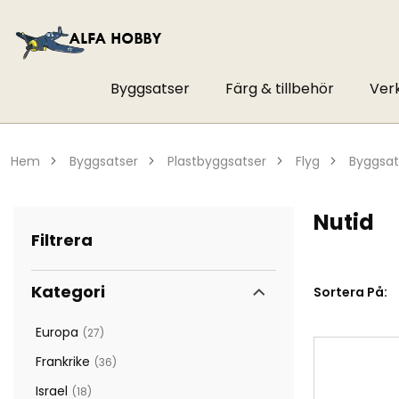
Byggsatser
Färg & tillbehör
Ver
hem
byggsatser
plastbyggsatser
flyg
byggsa
Nutid
Filtrera
Kategori
Sortera På:
Europa
27
artiklar
Frankrike
36
artiklar
Israel
18