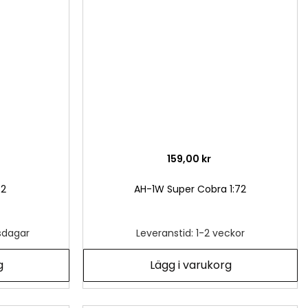
önskelista
önsk
159,00 kr
72
AH-1W Super Cobra 1:72
tsdagar
Leveranstid: 1-2 veckor
g
Lägg i varukorg