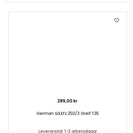
Lägg
till
i
önske
289,00 kr
German Sd.kfz.250/3 Greif 1:35
Leveranstid: 1-3 arbetsdagar