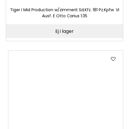
Tiger I Mid Production w/zimmerit Sd.Kfz. 181 Pz.Kpfw. VI
Ausf. E Otto Carius 1:35
Ej i lager
Lägg
till
i
önske