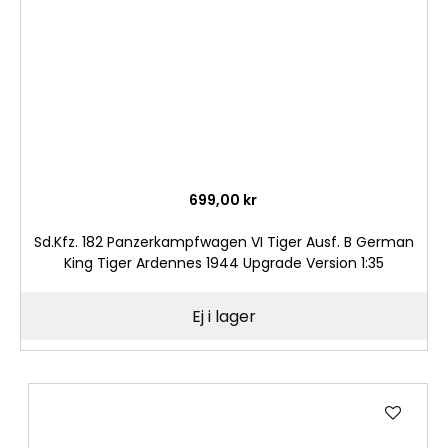
699,00 kr
Sd.Kfz. 182 Panzerkampfwagen VI Tiger Ausf. B German
King Tiger Ardennes 1944 Upgrade Version 1:35
Ej i lager
Lägg
till
i