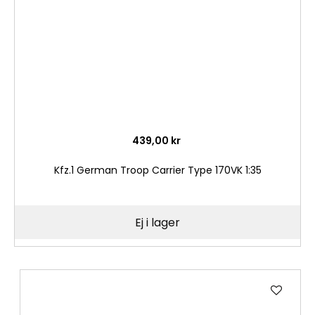
439,00 kr
Kfz.1 German Troop Carrier Type 170VK 1:35
Ej i lager
Lägg
till
i