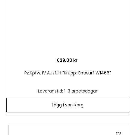
629,00 kr
Pz.Kpfw. IV Ausf. H "Krupp-Entwurf W1466"
Leveranstid: 1-3 arbetsdagar
Lägg i varukorg
Lägg