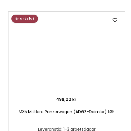
Lägg
Snart slut
till
i
önske
499,00 kr
M35 Mittlere Panzerwagen (ADGZ-Daimler) 1:35
Leveranstid: 1-3 arbetsdagar