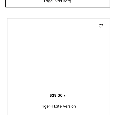
Lägg i varukorg
Lägg
till
i
önske
629,00 kr
Tiger-1 Late Version