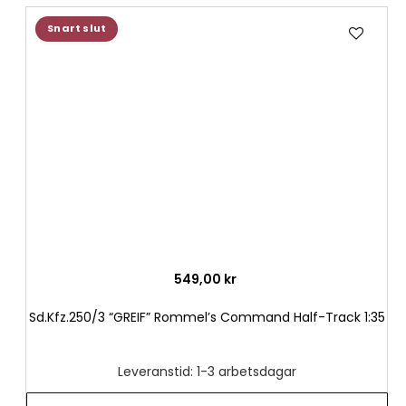
Lägg
Snart slut
till
i
önske
549,00 kr
Sd.Kfz.250/3 “GREIF” Rommel’s Command Half-Track 1:35
Leveranstid: 1-3 arbetsdagar