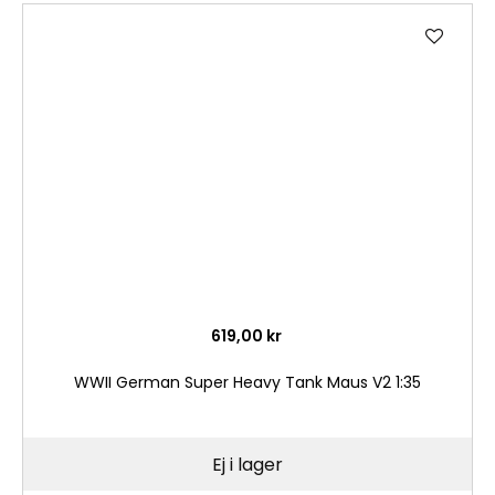
Lägg
till
i
önske
619,00 kr
WWII German Super Heavy Tank Maus V2 1:35
Ej i lager