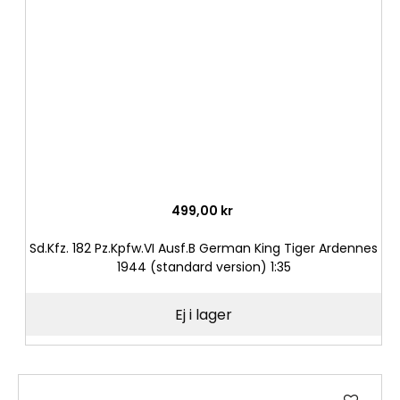
önske
499,00 kr
Sd.Kfz. 182 Pz.Kpfw.VI Ausf.B German King Tiger Ardennes
1944 (standard version) 1:35
Ej i lager
Lägg