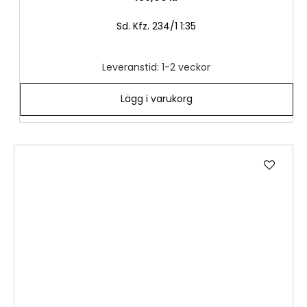
Sd. Kfz. 234/1 1:35
Leveranstid: 1-2 veckor
Lägg i varukorg
Lägg
till
i
önske