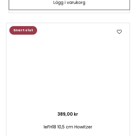
Lägg i varukorg
Lägg
Snart slut
till
i
önske
389,00 kr
leFH18 10,5 cm Howitzer