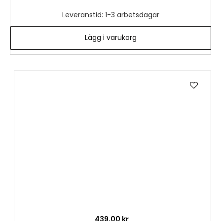
Leveranstid: 1-3 arbetsdagar
Lägg i varukorg
Lägg
till
i
önske
439,00 kr