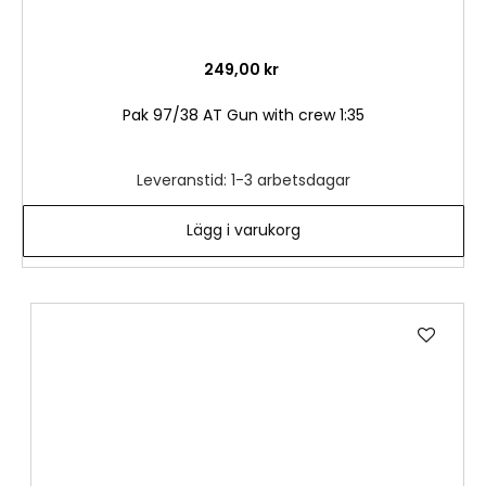
249,00 kr
Pak 97/38 AT Gun with crew 1:35
Leveranstid: 1-3 arbetsdagar
Lägg i varukorg
Lägg
till
i
önske