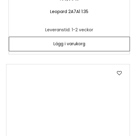
Leopard 2A7A1 1:35
Leveranstid: 1-2 veckor
Lägg i varukorg
Lägg
till
i
önske