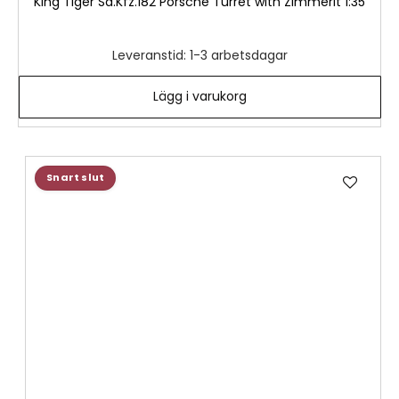
King Tiger Sd.Kfz.182 Porsche Turret with Zimmerit 1:35
Leveranstid: 1-3 arbetsdagar
Lägg i varukorg
Lägg
Snart slut
till
i
önske