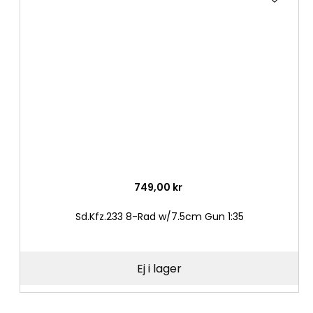
till
i
önske
749,00 kr
Sd.Kfz.233 8-Rad w/7.5cm Gun 1:35
Ej i lager