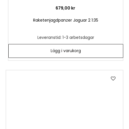
679,00 kr
Raketenjagdpanzer Jaguar 2 1:35
Leveranstid: 1-3 arbetsdagar
Lägg i varukorg
Lägg
till
i
önske