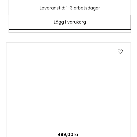
Leveranstid: 1-3 arbetsdagar
Lägg i varukorg
Lägg
till
i
önske
499,00 kr