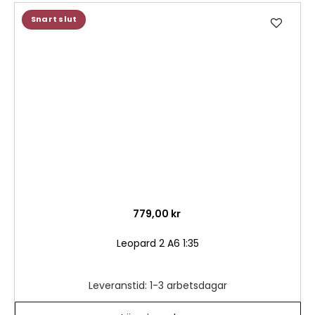
Lägg
Snart slut
till
i
önske
779,00 kr
Leopard 2 A6 1:35
Leveranstid: 1-3 arbetsdagar