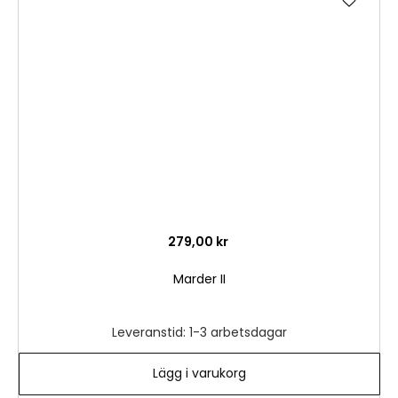
till
i
önske
279,00 kr
Marder II
Leveranstid: 1-3 arbetsdagar
Lägg i varukorg