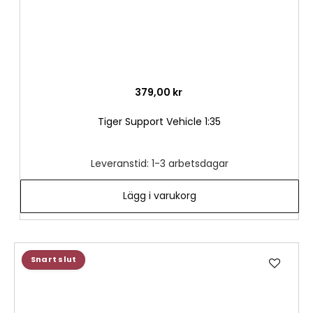
379,00 kr
Tiger Support Vehicle 1:35
Leveranstid: 1-3 arbetsdagar
Lägg i varukorg
Lägg
Snart slut
till
i
önske