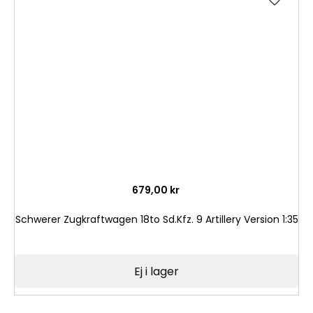
till
i
önske
679,00 kr
Schwerer Zugkraftwagen 18to Sd.Kfz. 9 Artillery Version 1:35
Ej i lager