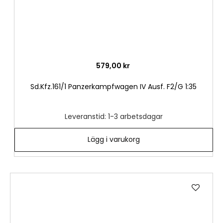
579,00 kr
Sd.Kfz.161/1 Panzerkampfwagen IV Ausf. F2/G 1:35
Leveranstid: 1-3 arbetsdagar
Lägg i varukorg
Lägg
till
i
önske