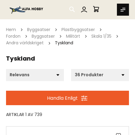
SEARCH
MIN VARUKORG
Hem
Byggsatser
Plastbyggsatser
Fordon
Byggsatser
Militärt
Skala 1/35
Andra världskriget
Tyskland
Tyskland
Handla Enligt
ARTIKLAR
1
AV
739
Lägg