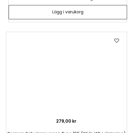
Lägg i varukorg
Lägg
till
i
önske
279,00 kr