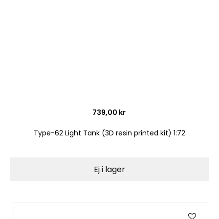
önske
739,00 kr
Type-62 Light Tank (3D resin printed kit) 1:72
Ej i lager
Lägg