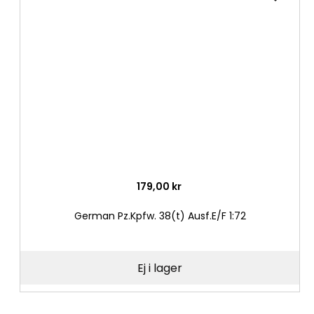
till
i
önske
179,00 kr
German Pz.Kpfw. 38(t) Ausf.E/F 1:72
Ej i lager