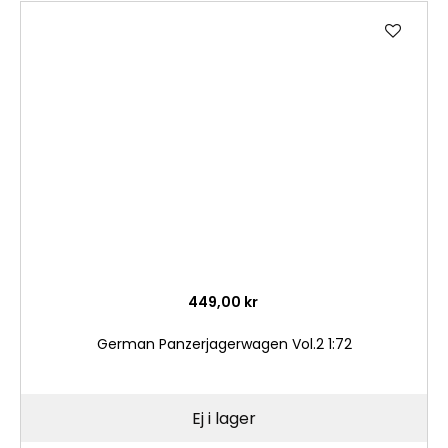
Lägg
till
i
önske
449,00 kr
German Panzerjagerwagen Vol.2 1:72
Ej i lager