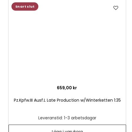
Lägg
Snart slut
till
i
önske
659,00 kr
Pz.Kpfw.III Ausf.L Late Production w/Winterketten 1:35
Leveranstid: 1-3 arbetsdagar
Lägg i varukorg