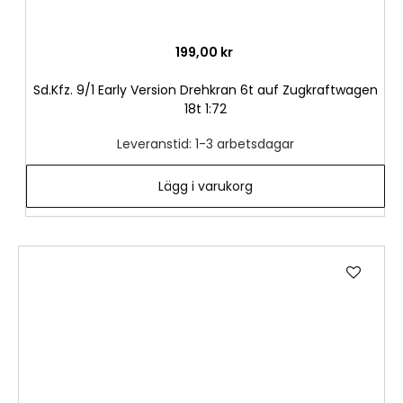
199,00 kr
Sd.Kfz. 9/1 Early Version Drehkran 6t auf Zugkraftwagen
18t 1:72
Leveranstid: 1-3 arbetsdagar
Lägg i varukorg
Lägg
till
i
önske