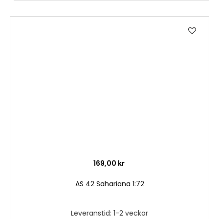
Lägg
till
i
önske
169,00 kr
AS 42 Sahariana 1:72
Leveranstid: 1-2 veckor