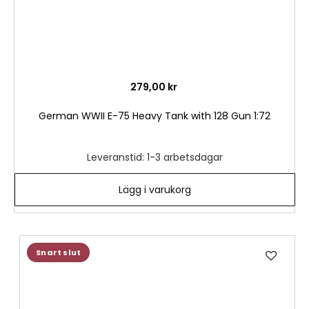
279,00 kr
German WWII E-75 Heavy Tank with 128 Gun 1:72
Leveranstid: 1-3 arbetsdagar
Lägg i varukorg
Lägg
Snart slut
till
i
önske