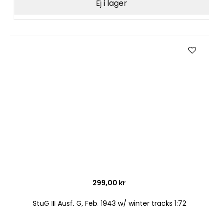
Ej i lager
Lägg
till
i
önske
299,00 kr
StuG III Ausf. G, Feb. 1943 w/ winter tracks 1:72