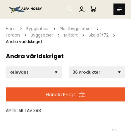
SEARCH
MIN VARUKORG
Hem
Byggsatser
Plastbyggsatser
Fordon
Byggsatser
Militärt
Skala 1/72
Andra världskriget
Andra världskriget
Handla Enligt
ARTIKLAR
1
AV
388
Lägg