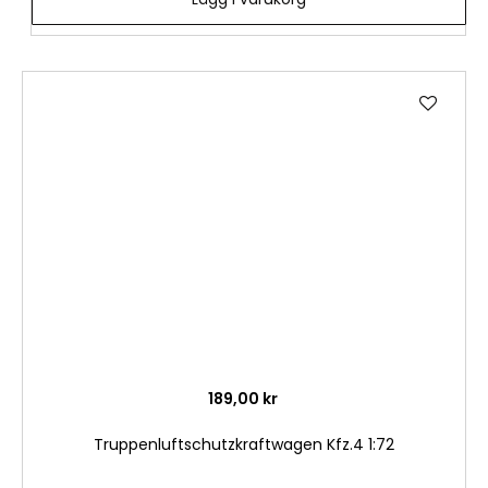
Lägg
till
i
önske
189,00 kr
Truppenluftschutzkraftwagen Kfz.4 1:72