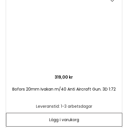
till
i
önske
319,00 kr
Bofors 20mm Ivakan m/40 Anti Aircraft Gun. 3D 1:72
Leveranstid: 1-3 arbetsdagar
Lägg i varukorg