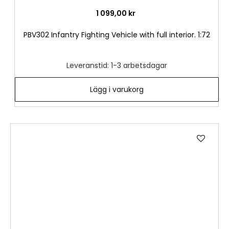
1 099,00 kr
PBV302 Infantry Fighting Vehicle with full interior. 1:72
Leveranstid: 1-3 arbetsdagar
Lägg i varukorg
Lägg
till
i
önske