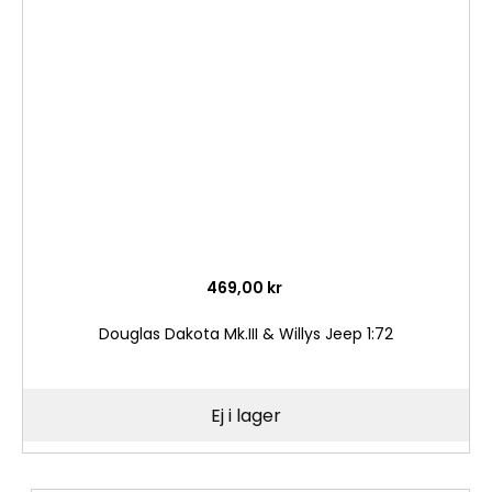
till
i
önske
469,00 kr
Douglas Dakota Mk.III & Willys Jeep 1:72
Ej i lager