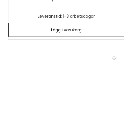
Leveranstid: 1-3 arbetsdagar
Lägg i varukorg
Lägg
till
i
önske