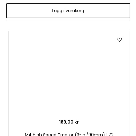
Lägg i varukorg
Lägg
till
i
önske
189,00 kr
M4 High Speed Tractor (3-in./90mm) 1:72