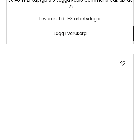
Volvo TP21 Raptgb 915 Sugga Radio Command Car, 3D Kit
1:72
Leveranstid: 1-3 arbetsdagar
Lägg i varukorg
Lägg
till
i
önske