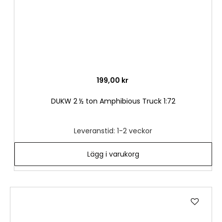
199,00 kr
DUKW 2 ½ ton Amphibious Truck 1:72
Leveranstid: 1-2 veckor
Lägg i varukorg
Lägg
till
i