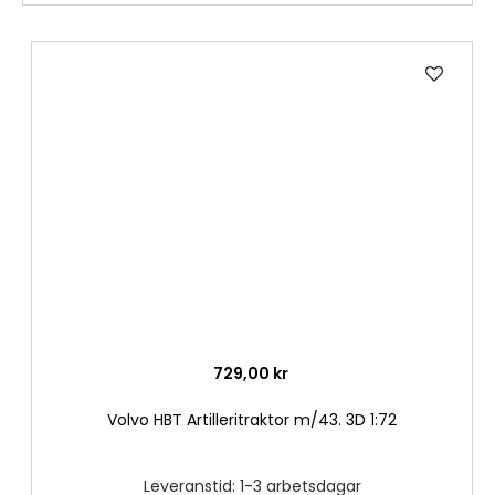
Lägg
till
i
önske
729,00 kr
Volvo HBT Artilleritraktor m/43. 3D 1:72
Leveranstid: 1-3 arbetsdagar