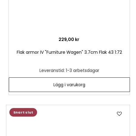
229,00 kr
Flak armor IV "Furniture Wagen" 3.7cm Flak 43 1:72
Leveranstid: 1-3 arbetsdagar
Lägg i varukorg
Lägg
Snart slut
till
i
önske