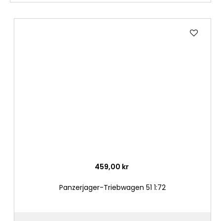
Lägg
till
i
önske
459,00 kr
Panzerjager-Triebwagen 51 1:72