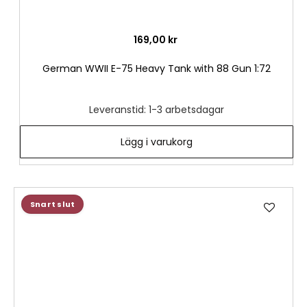
169,00 kr
German WWII E-75 Heavy Tank with 88 Gun 1:72
Leveranstid: 1-3 arbetsdagar
Lägg i varukorg
Lägg
Snart slut
till
i
önske