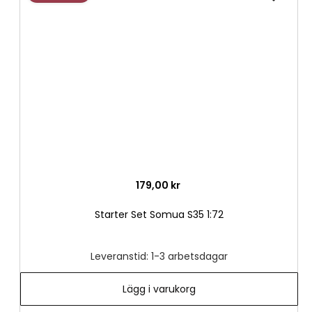
till
i
önske
179,00 kr
Starter Set Somua S35 1:72
Leveranstid: 1-3 arbetsdagar
Lägg i varukorg