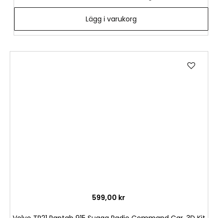
Lägg i varukorg
Lägg
till
i
önske
599,00 kr