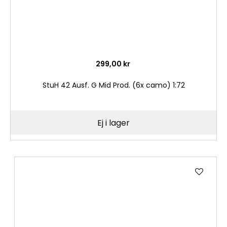
299,00 kr
StuH 42 Ausf. G Mid Prod. (6x camo) 1:72
Ej i lager
Lägg
till
i
önske