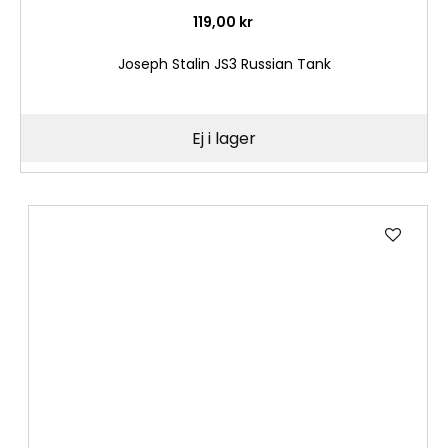
119,00 kr
Joseph Stalin JS3 Russian Tank
Ej i lager
Lägg
till
i
önske