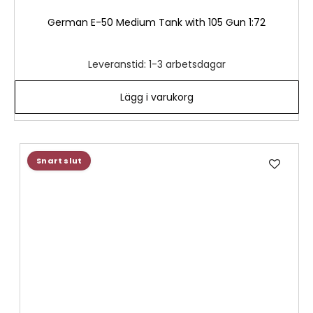
German E-50 Medium Tank with 105 Gun 1:72
Leveranstid: 1-3 arbetsdagar
Lägg i varukorg
Lägg
Snart slut
till
i
önske