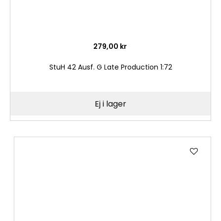
279,00 kr
StuH 42 Ausf. G Late Production 1:72
Ej i lager
Lägg
till
i
önske