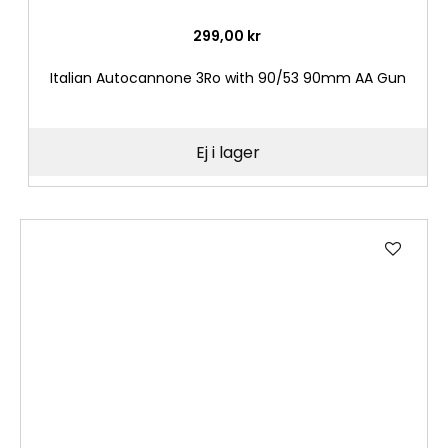
299,00 kr
Italian Autocannone 3Ro with 90/53 90mm AA Gun
Ej i lager
Lägg
till
i
önske