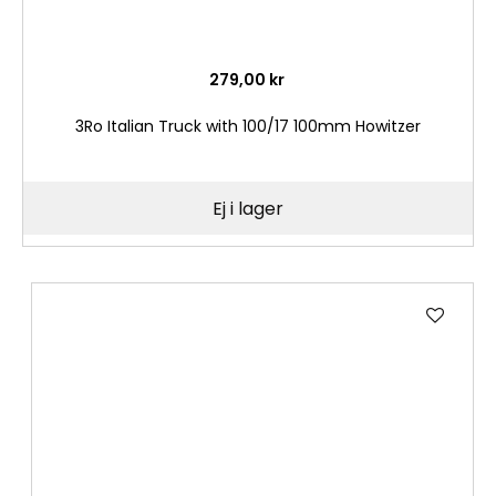
279,00 kr
3Ro Italian Truck with 100/17 100mm Howitzer
Ej i lager
Lägg
till
i
önske