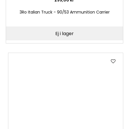
3Ro Italian Truck - 90/53 Ammunition Carrier
Ej i lager
Lägg
till
i
önske