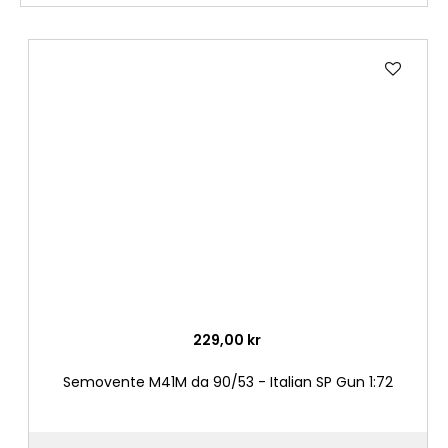
Lägg
till
i
önske
229,00 kr
Semovente M41M da 90/53 - Italian SP Gun 1:72