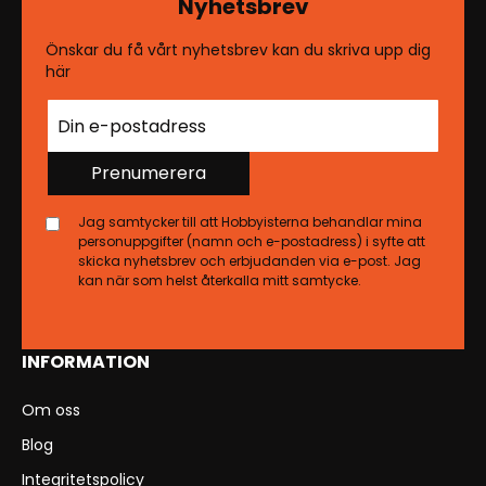
Nyhetsbrev
Önskar du få vårt nyhetsbrev kan du skriva upp dig
här
Prenumerera
Jag samtycker till att Hobbyisterna behandlar mina
personuppgifter (namn och e-postadress) i syfte att
skicka nyhetsbrev och erbjudanden via e-post. Jag
kan när som helst återkalla mitt samtycke.
INFORMATION
Om oss
Blog
Integritetspolicy