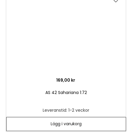
till
i
önske
169,00 kr
AS 42 Sahariana 1:72
Leveranstid: 1-2 veckor
Lägg i varukorg