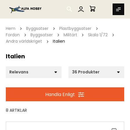
SEARCH
MIN VARUKORG
Hem
Byggsatser
Plastbyggsatser
Fordon
Byggsatser
Militärt
Skala 1/72
Andra världskriget
Italien
Italien
Handla Enligt
8
ARTIKLAR
Lägg