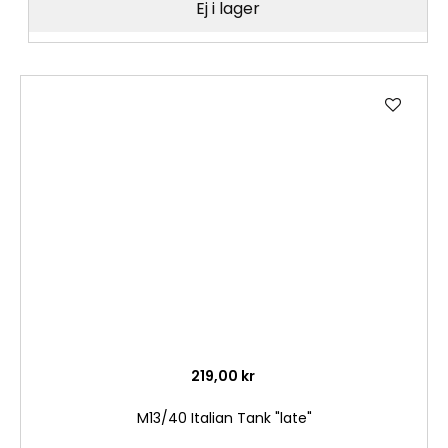
Ej i lager
Lägg
till
i
önske
219,00 kr
M13/40 Italian Tank "late"