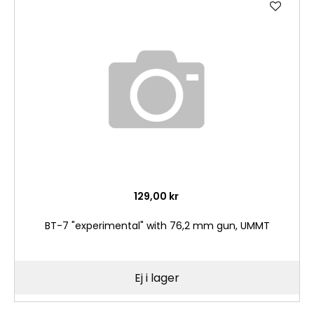
till
i
önske
129,00 kr
BT-7 "experimental" with 76,2 mm gun, UMMT
Ej i lager