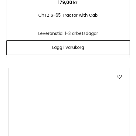
179,00 kr
ChTZ S-65 Tractor with Cab
Leveranstid: 1-3 arbetsdagar
Lägg i varukorg
Lägg
till
i
önske