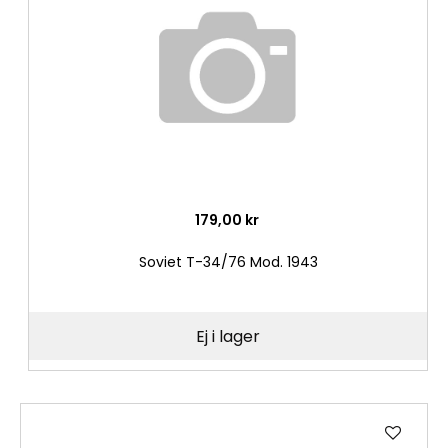
önske
179,00 kr
Soviet T-34/76 Mod. 1943
Ej i lager
Lägg
till