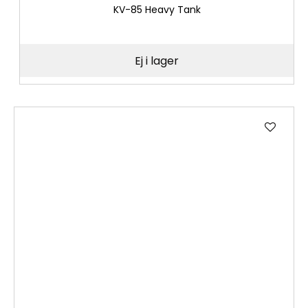
KV-85 Heavy Tank
Ej i lager
Lägg
till
i
önske