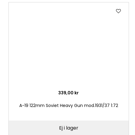
Lägg
till
i
önske
339,00 kr
A-19 122mm Soviet Heavy Gun mod.1931/37 1:72
Ej i lager