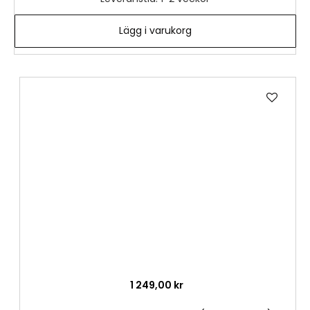
Lägg i varukorg
Lägg
till
i
önske
1 249,00 kr