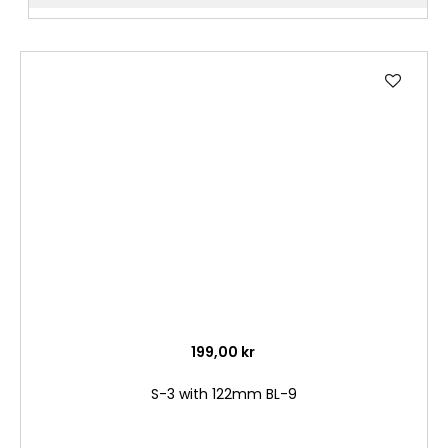
Lägg
till
i
önske
199,00 kr
S-3 with 122mm BL-9