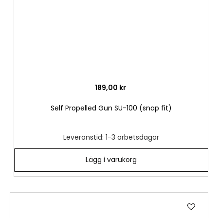
189,00 kr
Self Propelled Gun SU-100 (snap fit)
Leveranstid: 1-3 arbetsdagar
Lägg i varukorg
Lägg
till