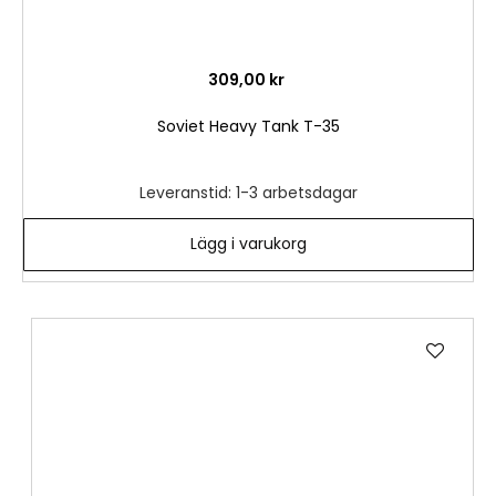
309,00 kr
Soviet Heavy Tank T-35
Leveranstid: 1-3 arbetsdagar
Lägg i varukorg
Lägg
till
i
önske