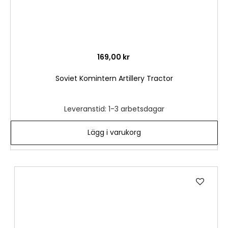
169,00 kr
Soviet Komintern Artillery Tractor
Leveranstid: 1-3 arbetsdagar
Lägg i varukorg
Lägg
till
i
önske