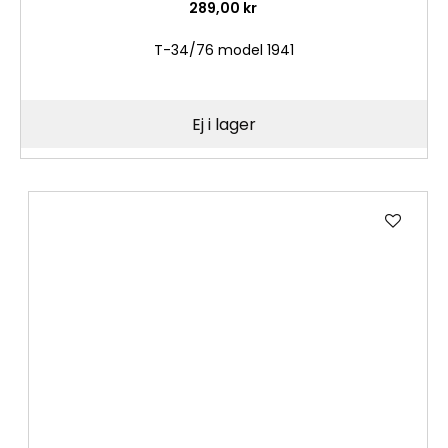
289,00 kr
T-34/76 model 1941
Ej i lager
Lägg
till
i
önske