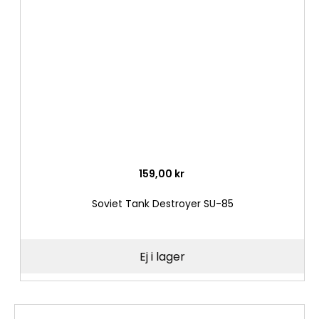
i
önske
159,00 kr
Soviet Tank Destroyer SU-85
Ej i lager
Lägg