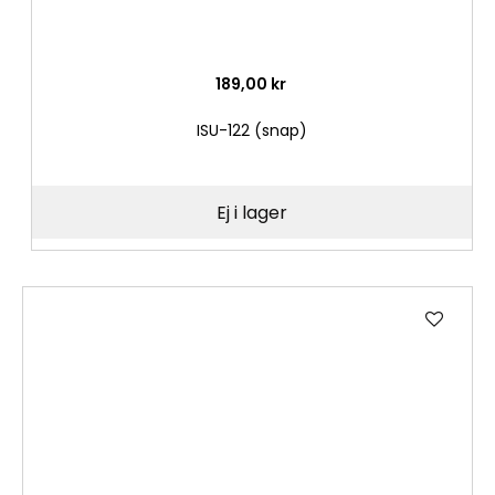
189,00 kr
ISU-122 (snap)
Ej i lager
Lägg
till
i
önske