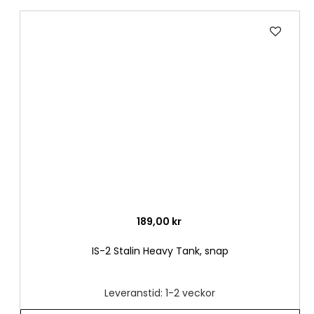
Lägg
till
i
önske
189,00 kr
IS-2 Stalin Heavy Tank, snap
Leveranstid: 1-2 veckor