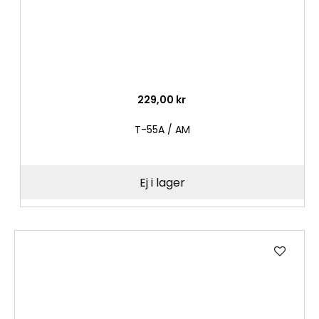
229,00 kr
T-55A / AM
Ej i lager
Lägg
till
i
önske