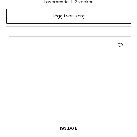
Leveranstid: 1-2 veckor
Lägg i varukorg
Lägg
till
i
önske
199,00 kr