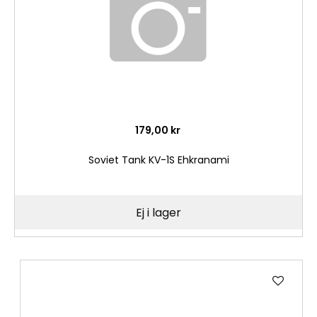
179,00 kr
Soviet Tank KV-1S Ehkranami
Ej i lager
Lägg
till
i