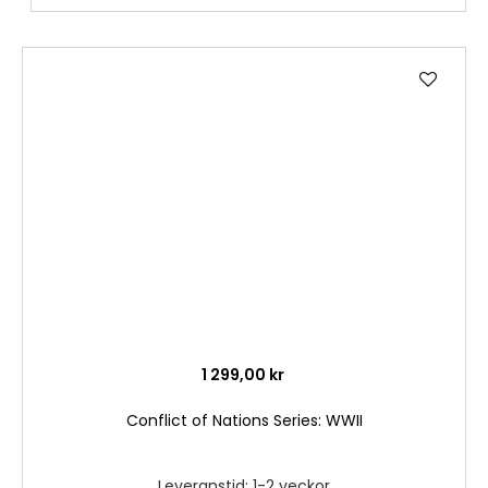
Lägg
till
i
önske
1 299,00 kr
Conflict of Nations Series: WWII
Leveranstid: 1-2 veckor