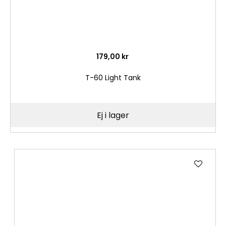
179,00 kr
T-60 Light Tank
Ej i lager
Lägg
till
i
önske