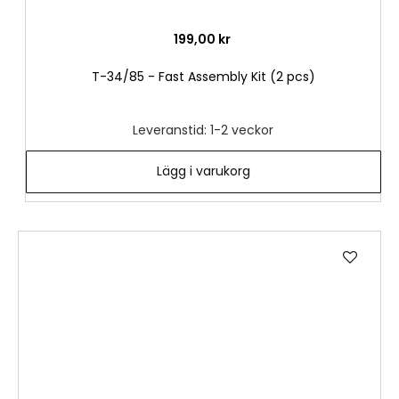
199,00 kr
T-34/85 - Fast Assembly Kit (2 pcs)
Leveranstid: 1-2 veckor
Lägg i varukorg
Lägg
till
i
önske