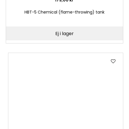
HBT-5 Chemical (flame-throwing) tank
Ej i lager
Lägg
till
i
önske