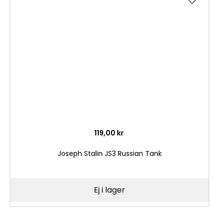
till
i
önske
119,00 kr
Joseph Stalin JS3 Russian Tank
Ej i lager