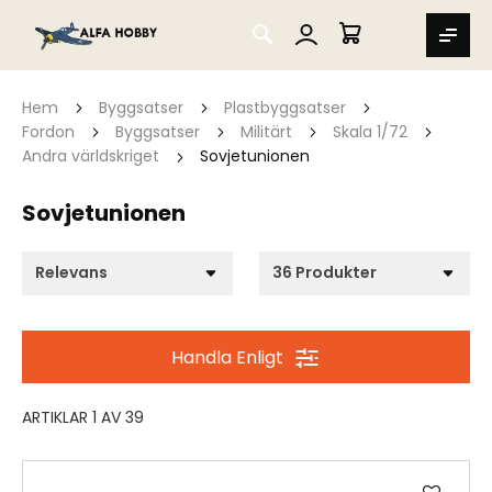
SEARCH
MIN VARUKORG
Hem
Byggsatser
Plastbyggsatser
Fordon
Byggsatser
Militärt
Skala 1/72
Andra världskriget
Sovjetunionen
Sovjetunionen
Handla Enligt
ARTIKLAR
1
AV
39
Lägg