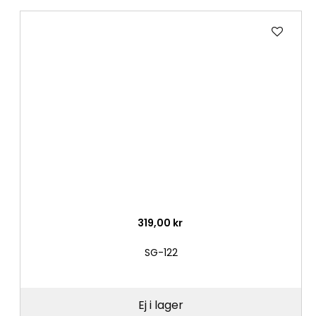
Lägg
till
i
önske
319,00 kr
SG-122
Ej i lager