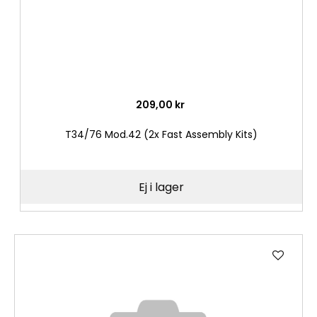
209,00 kr
T34/76 Mod.42 (2x Fast Assembly Kits)
Ej i lager
Lägg
till
i
önske