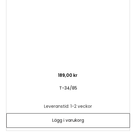
i
önske
189,00 kr
T-34/85
Leveranstid: 1-2 veckor
Lägg i varukorg