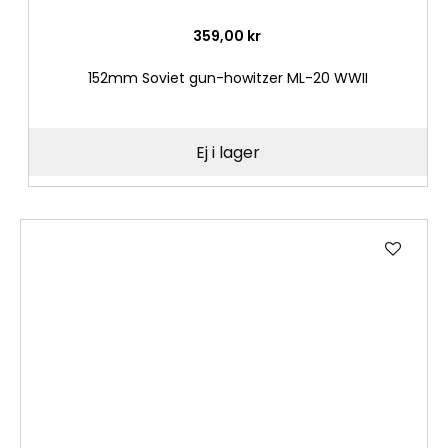
359,00 kr
152mm Soviet gun-howitzer ML-20 WWII
Ej i lager
Lägg
till
i
önske