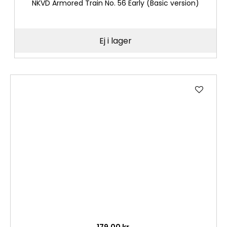
NKVD Armored Train No. 56 Early (Basic version)
Ej i lager
Lägg
till
i
önske
179,00 kr