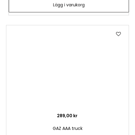
Lägg i varukorg
Lägg
till
i
önske
289,00 kr
GAZ AAA truck