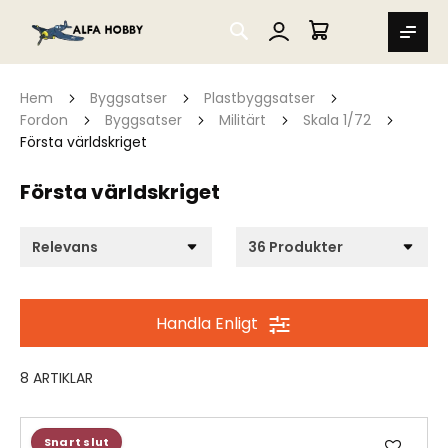
SEARCH
MIN VARUKORG
Hem
Byggsatser
Plastbyggsatser
Fordon
Byggsatser
Militärt
Skala 1/72
Första världskriget
Första världskriget
Handla Enligt
8
ARTIKLAR
Lägg
Snart slut