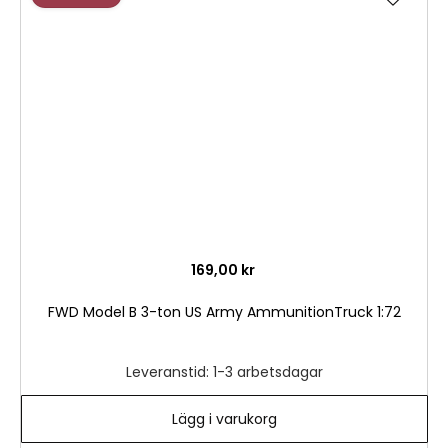
till
i
önske
169,00 kr
FWD Model B 3-ton US Army AmmunitionTruck 1:72
Leveranstid: 1-3 arbetsdagar
Lägg i varukorg