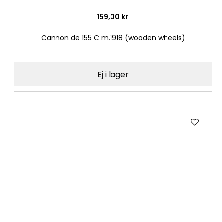
159,00 kr
Cannon de 155 C m.1918 (wooden wheels)
Ej i lager
Lägg
till
i
önske