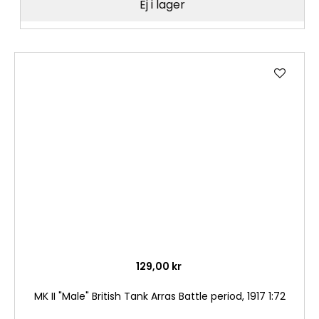
Ej i lager
Lägg
till
i
önske
129,00 kr
MK II "Male" British Tank Arras Battle period, 1917 1:72