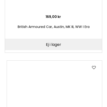
169,00 kr
British Armoured Car, Austin, MK III, WW I Era
Ej i lager
Lägg
till
i
önske