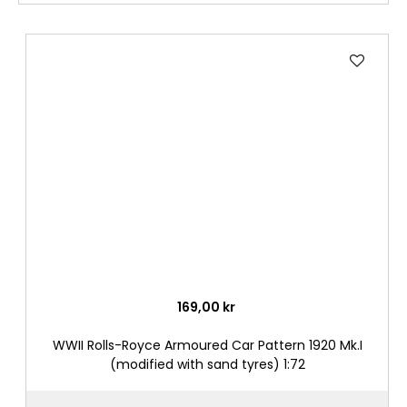
Lägg
till
i
önske
169,00 kr
WWII Rolls-Royce Armoured Car Pattern 1920 Mk.I
(modified with sand tyres) 1:72