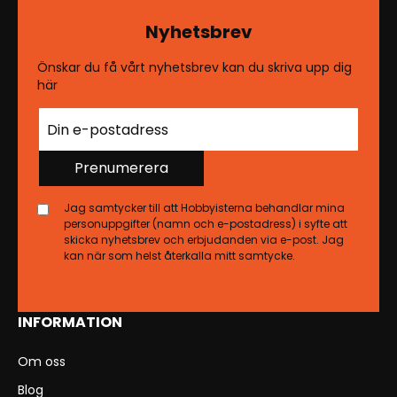
Nyhetsbrev
Önskar du få vårt nyhetsbrev kan du skriva upp dig
här
Prenumerera
Jag samtycker till att Hobbyisterna behandlar mina
personuppgifter (namn och e-postadress) i syfte att
skicka nyhetsbrev och erbjudanden via e-post. Jag
kan när som helst återkalla mitt samtycke.
INFORMATION
Om oss
Blog