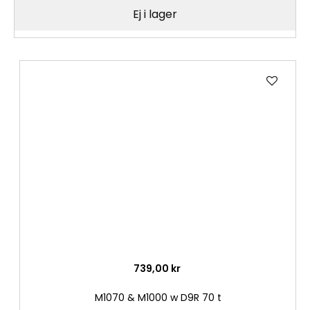
Ej i lager
Lägg
till
i
önske
739,00 kr
M1070 & M1000 w D9R 70 t