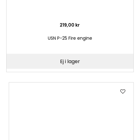
219,00 kr
USN P-25 Fire engine
Ej i lager
Lägg
till
i
önske