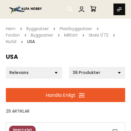
SEARCH
MIN VARUKORG
Hem
Byggsatser
Plastbyggsatser
Fordon
Byggsatser
Militärt
Skala 1/72
Nutid
USA
USA
Handla Enligt
29
ARTIKLAR
Lägg
Snart slut