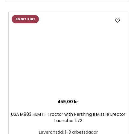
Lägg
Snart slut
till
i
önske
459,00 kr
USA M983 HEMTT Tractor with Pershing II Missile Erector
Launcher 1:72
Leveranstid: 1-3 arbetsdagar