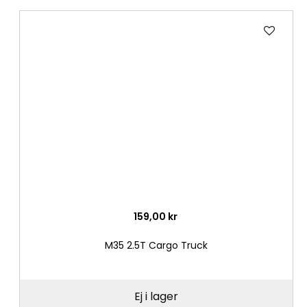
Lägg
till
i
önske
159,00 kr
M35 2.5T Cargo Truck
Ej i lager