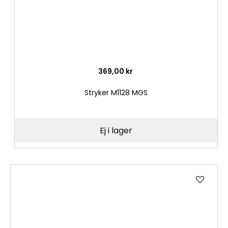
369,00 kr
Stryker M1128 MGS
Ej i lager
Lägg
till
i
önske