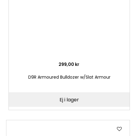
299,00 kr
D9R Armoured Bulldozer w/Slat Armour
Ej i lager
Lägg
till