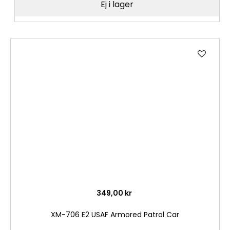
Ej i lager
Lägg
till
i
önske
349,00 kr
XM-706 E2 USAF Armored Patrol Car