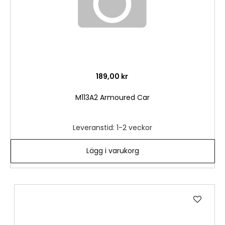
189,00 kr
M113A2 Armoured Car
Leveranstid: 1-2 veckor
Lägg i varukorg
Lägg
till
i