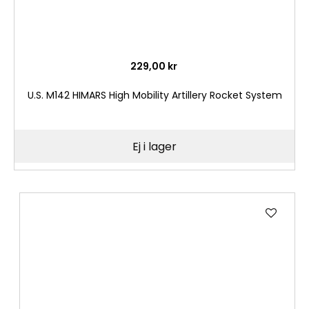
229,00 kr
U.S. M142 HIMARS High Mobility Artillery Rocket System
Ej i lager
Lägg
till
i
önske