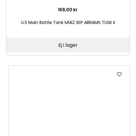
169,00 kr
U.S Main Battle Tank M1A2 SEP ABRAMS TUSK II
Ej i lager
Lägg
till
i
önske