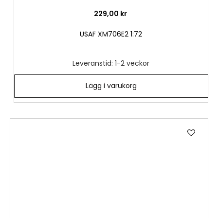
229,00 kr
USAF XM706E2 1:72
Leveranstid: 1-2 veckor
Lägg i varukorg
Lägg
till
i
önske