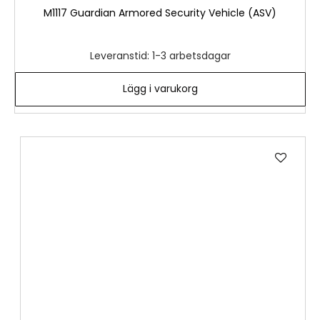
M1117 Guardian Armored Security Vehicle (ASV)
Leveranstid: 1-3 arbetsdagar
Lägg i varukorg
Lägg
till
i
önske