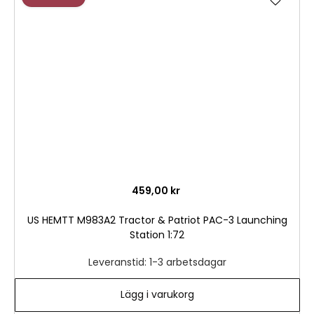
till
i
önske
459,00 kr
US HEMTT M983A2 Tractor & Patriot PAC-3 Launching
Station 1:72
Leveranstid: 1-3 arbetsdagar
Lägg i varukorg