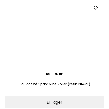
Lägg
till
i
önske
699,00 kr
Big Foot w/ Spark Mine Roller (resin kit&PE)
Ej i lager