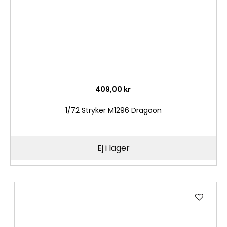
409,00 kr
1/72 Stryker M1296 Dragoon
Ej i lager
Lägg
till
i
önske