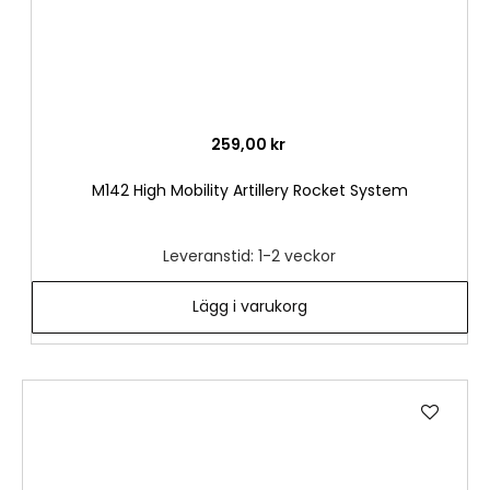
259,00 kr
M142 High Mobility Artillery Rocket System
Leveranstid: 1-2 veckor
Lägg i varukorg
Lägg
till
i
önske