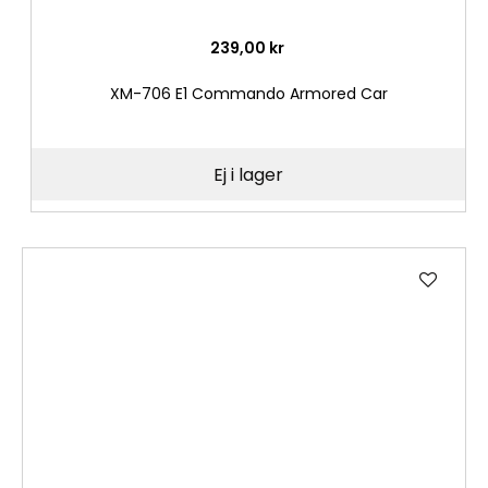
239,00 kr
XM-706 E1 Commando Armored Car
Ej i lager
Lägg
till
i
önske