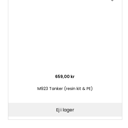
till
i
önske
659,00 kr
M923 Tanker (resin kit & PE)
Ej i lager