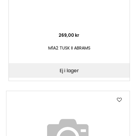
269,00 kr
M1A2 TUSK II ABRAMS
Ej i lager
Lägg
till
i
önske