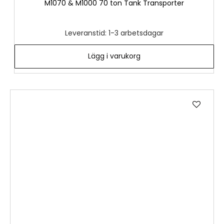
M1070 & M1000 70 ton Tank Transporter
Leveranstid: 1-3 arbetsdagar
Lägg i varukorg
Lägg
till
i
önske