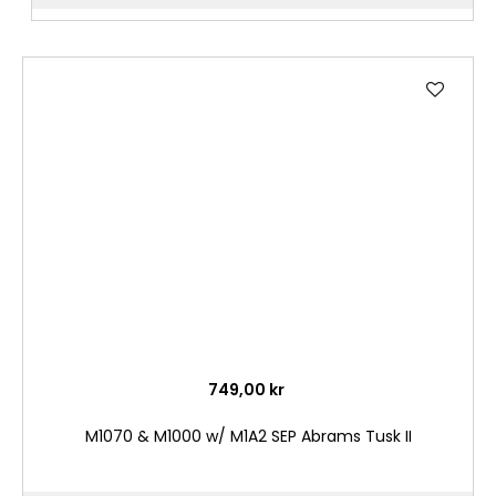
Lägg
till
i
önske
749,00 kr
M1070 & M1000 w/ M1A2 SEP Abrams Tusk II