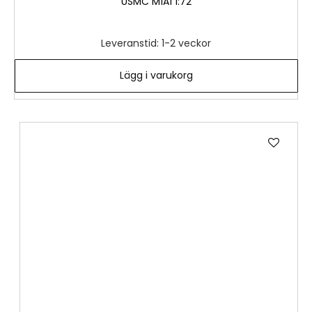
USMC M1A1 1:72
Leveranstid: 1-2 veckor
Lägg i varukorg
Lägg
till
i
önske