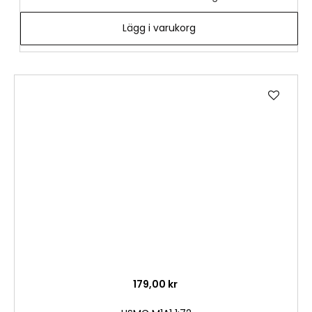
Lägg i varukorg
Lägg
till
i
önske
179,00 kr