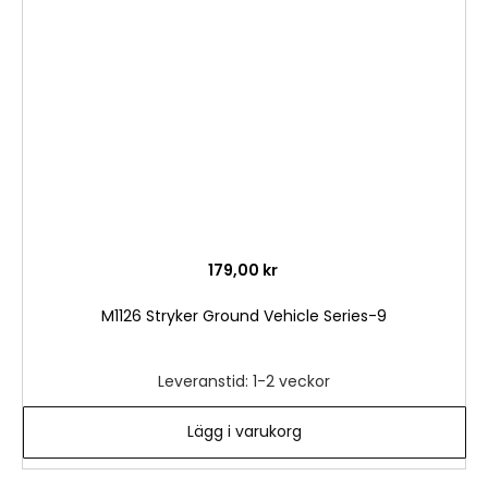
i
önske
179,00 kr
M1126 Stryker Ground Vehicle Series-9
Leveranstid: 1-2 veckor
Lägg i varukorg