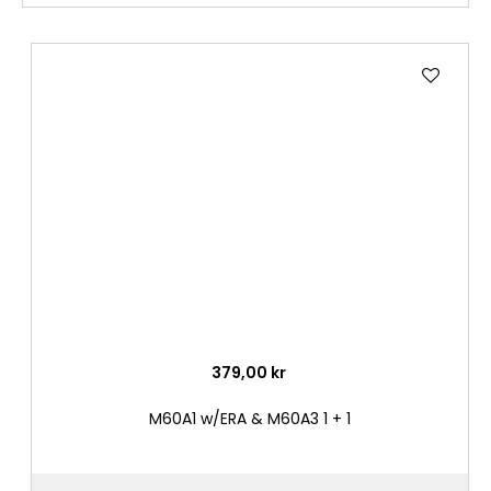
Lägg
till
i
önske
379,00 kr
M60A1 w/ERA & M60A3 1 + 1