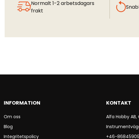
Normalt 1-2 arbetsdagars
Snab
frakt
INFORMATION
KONTAKT
Om oss
Alfa Hobby AB,
Blog
Instrumentväg
Integritetspolicy
+46-8684590