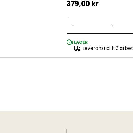
379,00 kr
-
I LAGER
Leveranstid: 1-3 arbe
1:72 Complete modeling set Spitfire Mk. I