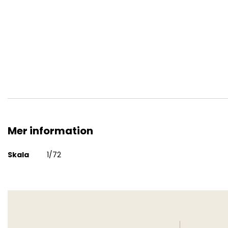
av
bildgalleriet
1:72 Complete modeling set Spitfire Mk. IX
Mer information
Mer
Skala
1/72
information