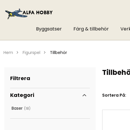
Byggsatser
Färg & tillbehör
Ver
hem
figurspel
tillbehör
Tillbeh
Filtrera
Kategori
Sortera På:
Baser
18
artiklar