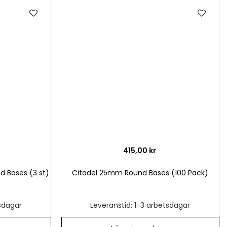
Lägg
Läg
till
till
i
i
önskelista
önsk
415,00 kr
 Bases (3 st)
Citadel 25mm Round Bases (100 Pack)
tsdagar
Leveranstid: 1-3 arbetsdagar