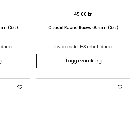
45,00 kr
mm (3st)
Citadel Round Bases 60mm (3st)
tsdagar
Leveranstid: 1-3 arbetsdagar
g
Lägg i varukorg
Lägg
Läg
till
till
i
i
önskelista
önsk