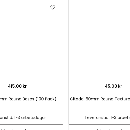
Lägg
till
i
önskelista
415,00 kr
45,00 kr
2mm Round Bases (100 Pack)
Citadel 60mm Round Textured
anstid: 1-3 arbetsdagar
Leveranstid: 1-3 arbe