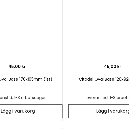
önskelista
45,00 kr
45,00 kr
Oval Base 170x105mm (1st)
Citadel Oval Base 120x9
anstid: 1-3 arbetsdagar
Leveranstid: 1-3 arbe
Lägg i varukorg
Lägg i varukor