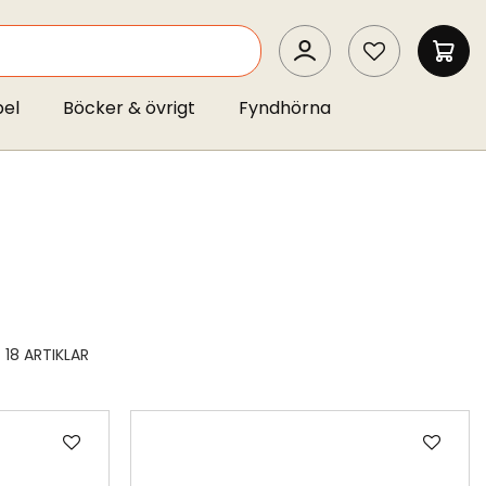
SEARCH
MIN 
pel
Böcker & övrigt
Fyndhörna
18
ARTIKLAR
Lägg
Läg
till
till
i
i