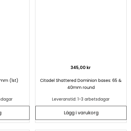
önskelista
önsk
345,00 kr
2mm (1st)
Citadel Shattered Dominion bases: 65 &
40mm round
tsdagar
Leveranstid: 1-3 arbetsdagar
g
Lägg i varukorg