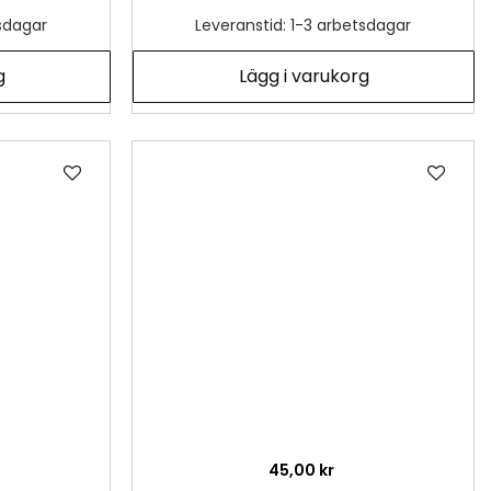
tsdagar
Leveranstid: 1-3 arbetsdagar
g
Lägg i varukorg
Lägg
Läg
till
till
i
i
önskelista
önsk
45,00 kr