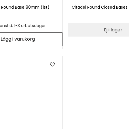
l Round Base 80mm (1st)
Citadel Round Closed Bases
anstid: 1-3 arbetsdagar
Ej i lager
Lägg i varukorg
Lägg
till
i
önskelista