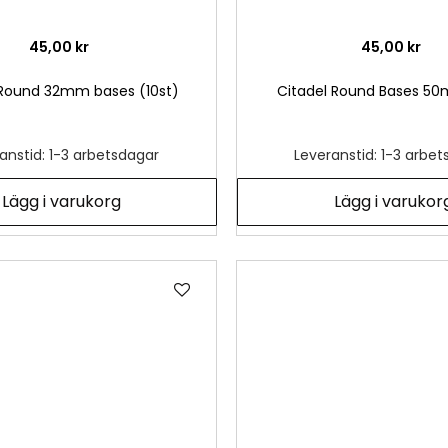
45,00 kr
45,00 kr
 Round 32mm bases (10st)
Citadel Round Bases 50
anstid: 1-3 arbetsdagar
Leveranstid: 1-3 arbe
Lägg i varukorg
Lägg i varukor
Lägg
till
i
önskelista