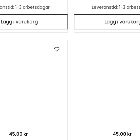
anstid: 1-3 arbetsdagar
Leveranstid: 1-3 arbe
Lägg i varukorg
Lägg i varukor
Lägg
till
i
önskelista
45,00 kr
45,00 kr