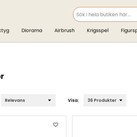
SEARCH
ktyg
Diorama
Airbrush
Krigsspel
Figurs
ör
Visa:
Lägg
till
i