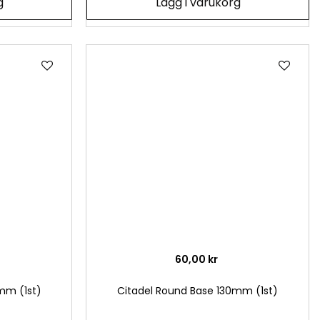
g
Lägg i varukorg
Lägg
Läg
till
till
i
i
önskelista
önsk
60,00 kr
mm (1st)
Citadel Round Base 130mm (1st)