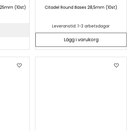
 25mm (10st)
Citadel Round Bases 28,5mm (10st)
Leveranstid: 1-3 arbetsdagar
Lägg i varukorg
Lägg
Läg
till
till
i
i
önskelista
önsk