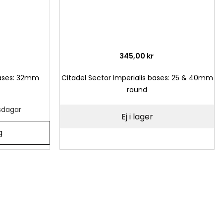
345,00 kr
bases: 32mm
Citadel Sector Imperialis bases: 25 & 40mm
round
tsdagar
Ej i lager
g