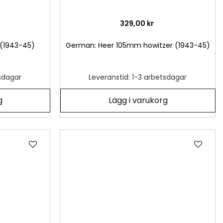
329,00 kr
(1943-45)
German: Heer 105mm howitzer (1943-45)
tsdagar
Leveranstid: 1-3 arbetsdagar
g
Lägg i varukorg
Lägg
Läg
till
till
i
i
önskelista
önsk