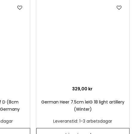
Lägg
Läg
till
till
i
i
önskelista
önsk
329,00 kr
sf D (8cm
German Heer 7.5cm leIG 18 light artillery
ckGermany
(Winter)
tsdagar
Leveranstid: 1-3 arbetsdagar