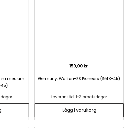
önskelista
önsk
159,00 kr
81mm medium
Germany: Waffen-SS Pioneers (1943-45)
-45)
tsdagar
Leveranstid: 1-3 arbetsdagar
g
Lägg i varukorg