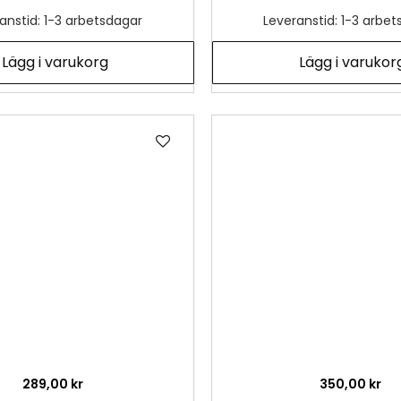
anstid: 1-3 arbetsdagar
Leveranstid: 1-3 arbe
Lägg i varukorg
Lägg i varukor
Lägg
till
i
önskelista
289,00 kr
350,00 kr