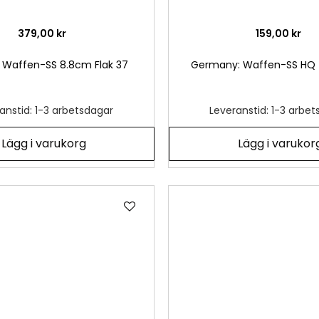
379,00 kr
159,00 kr
Waffen-SS 8.8cm Flak 37
Germany: Waffen-SS HQ 
anstid: 1-3 arbetsdagar
Leveranstid: 1-3 arbe
Lägg i varukorg
Lägg i varukor
Lägg
till
i
önskelista