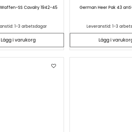
Waffen-SS Cavalry 1942-45
German Heer Pak 43 anti
anstid: 1-3 arbetsdagar
Leveranstid: 1-3 arbe
Lägg i varukorg
Lägg i varukor
Lägg
till
i
önskelista