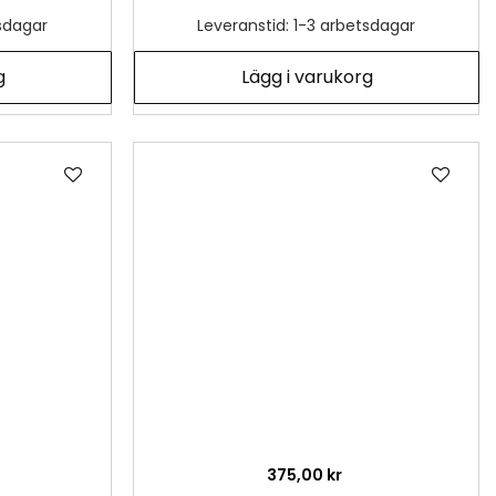
tsdagar
Leveranstid: 1-3 arbetsdagar
g
Lägg i varukorg
Lägg
Läg
till
till
i
i
önskelista
önsk
375,00 kr