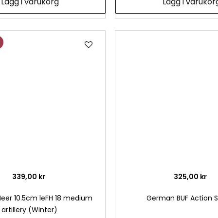
Lägg i varukorg
Lägg i varukor
Lägg
till
i
önskelista
339,00 kr
325,00 kr
eer 10.5cm leFH 18 medium
German BUF Action 
artillery (Winter)