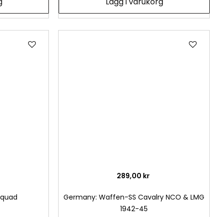
g
Lägg i varukorg
Lägg
Läg
till
till
i
i
önskelista
önsk
289,00 kr
Squad
Germany: Waffen-SS Cavalry NCO & LMG
1942-45