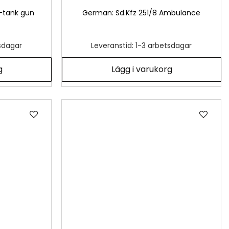
-tank gun
German: Sd.Kfz 251/8 Ambulance
tsdagar
Leveranstid: 1-3 arbetsdagar
g
Lägg i varukorg
Lägg
Läg
till
till
i
i
önskelista
önsk