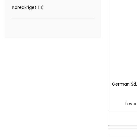
artiklar
Koreakriget
11
artiklar
German Sd.K
Lever