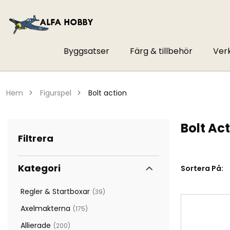
Byggsatser
Färg & tillbehör
Ver
hem
figurspel
bolt action
Bolt Ac
Filtrera
Kategori
Sortera På:
Regler & Startboxar
39
artiklar
Axelmakterna
175
artiklar
Allierade
200