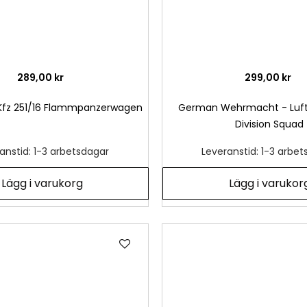
289,00 kr
299,00 kr
Kfz 251/16 Flammpanzerwagen
German Wehrmacht - Luftw
Division Squad
anstid: 1-3 arbetsdagar
Leveranstid: 1-3 arbe
Lägg i varukorg
Lägg i varukor
Lägg
till
i
önskelista