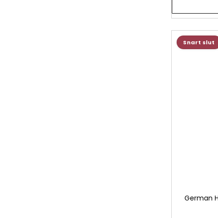
Snart slut
German H