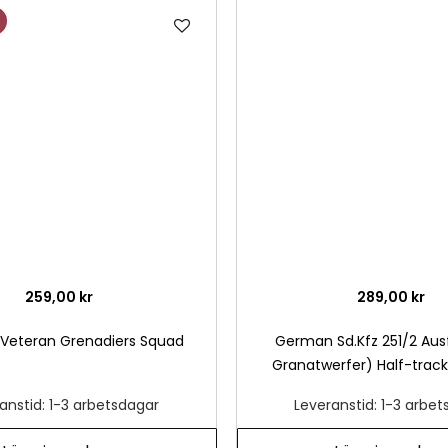
Lägg
till
i
önskelista
259,00 kr
289,00 kr
Veteran Grenadiers Squad
German Sd.Kfz 251/2 Au
Granatwerfer) Half-tra
anstid: 1-3 arbetsdagar
Leveranstid: 1-3 arbe