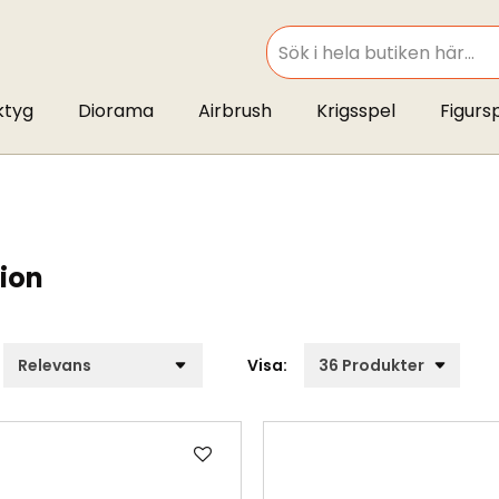
SEARCH
ktyg
Diorama
Airbrush
Krigsspel
Figurs
tion
Visa:
Lägg
till
i