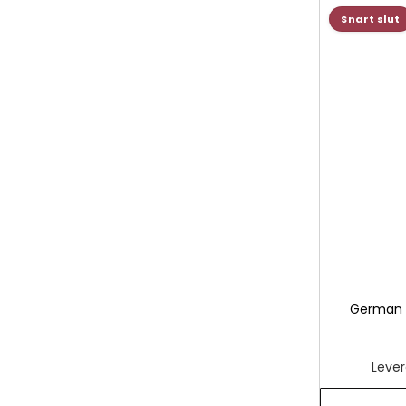
Snart slut
German 
Lever