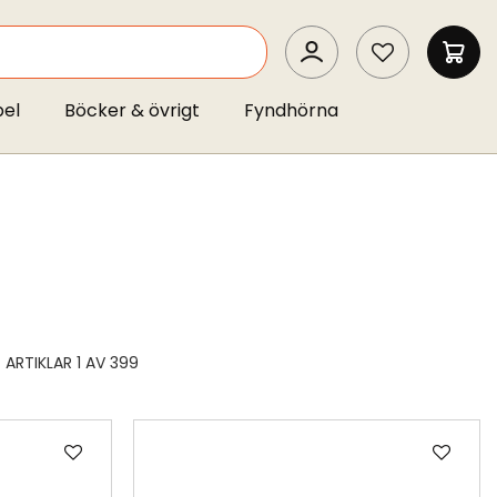
SEARCH
MIN 
pel
Böcker & övrigt
Fyndhörna
ARTIKLAR
1
AV
399
Lägg
Läg
till
till
i
i