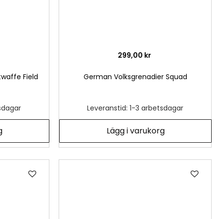
299,00 kr
affe Field
German Volksgrenadier Squad
tsdagar
Leveranstid: 1-3 arbetsdagar
g
Lägg i varukorg
Lägg
Läg
till
till
i
i
önskelista
önsk