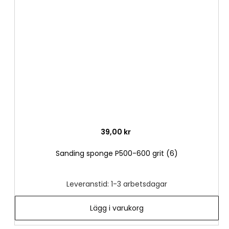
till
i
önske
39,00 kr
Sanding sponge P500-600 grit (6)
Leveranstid: 1-3 arbetsdagar
Lägg i varukorg