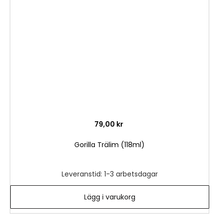
i
önske
79,00 kr
Gorilla Trälim (118ml)
Leveranstid: 1-3 arbetsdagar
Lägg i varukorg