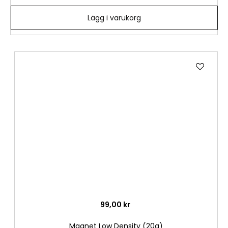
Lägg i varukorg
Lägg
till
i
önske
99,00 kr
Magnet Low Density (20g)