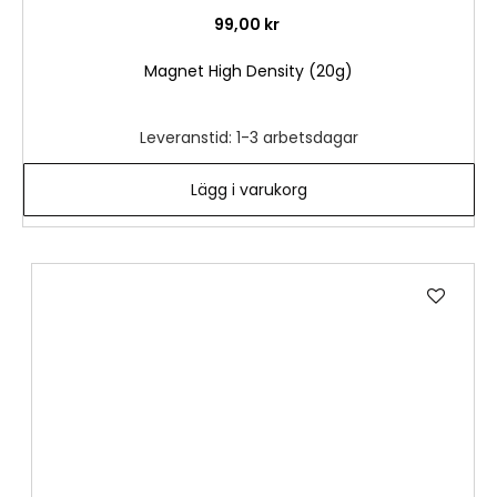
99,00 kr
Magnet High Density (20g)
Leveranstid: 1-3 arbetsdagar
Lägg i varukorg
Lägg
till
i
önske