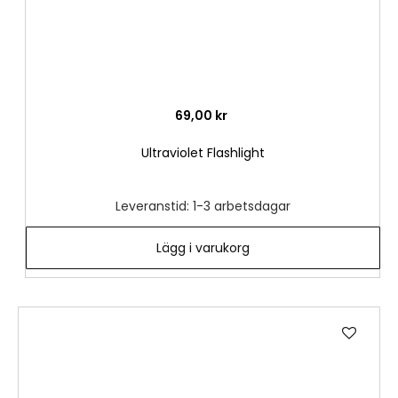
69,00 kr
Ultraviolet Flashlight
Leveranstid: 1-3 arbetsdagar
Lägg i varukorg
Lägg
till
i
önske