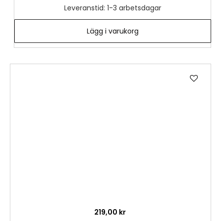
Leveranstid: 1-3 arbetsdagar
Lägg i varukorg
Lägg
till
i
önske
219,00 kr