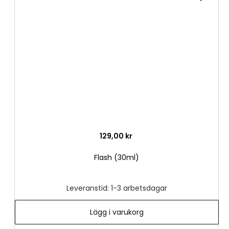
till
i
önske
129,00 kr
Flash (30ml)
Leveranstid: 1-3 arbetsdagar
Lägg i varukorg