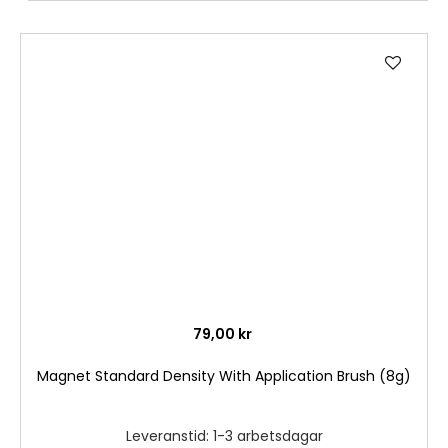
Lägg
till
i
önske
79,00 kr
Magnet Standard Density With Application Brush (8g)
Leveranstid: 1-3 arbetsdagar