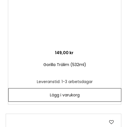
149,00 kr
Gorilla Trälim (532ml)
Leveranstid: 1-3 arbetsdagar
Lägg i varukorg
Lägg
till