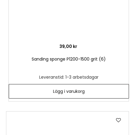
39,00 kr
Sanding sponge P1200-1500 grit (6)
Leveranstid: 1-3 arbetsdagar
Lägg i varukorg
Lägg
till
i