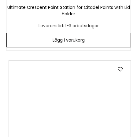
Ultimate Crescent Paint Station for Citadel Paints with Lid
Holder
Leveranstid: 1-3 arbetsdagar
Lägg i varukorg
Lägg
till
i
önske