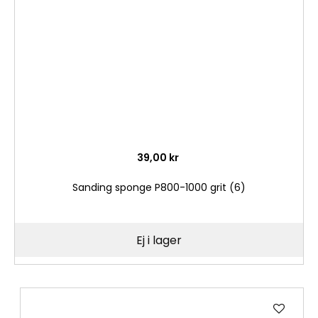
önske
39,00 kr
Sanding sponge P800-1000 grit (6)
Ej i lager
Lägg