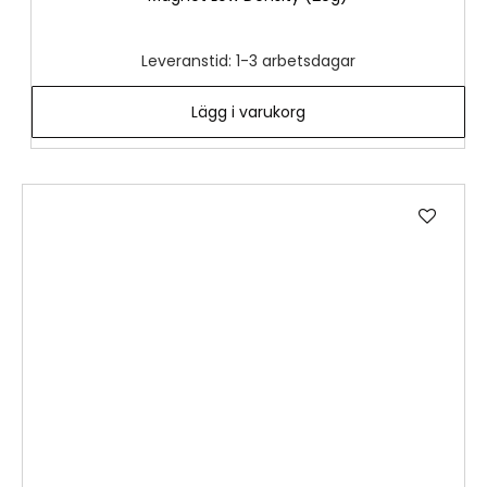
Leveranstid: 1-3 arbetsdagar
Lägg i varukorg
Lägg
till
i
önske