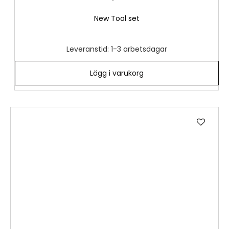
New Tool set
Leveranstid: 1-3 arbetsdagar
Lägg i varukorg
Lägg
till
i
önske