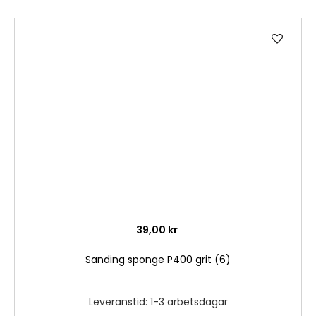
Lägg
till
i
önske
39,00 kr
Sanding sponge P400 grit (6)
Leveranstid: 1-3 arbetsdagar