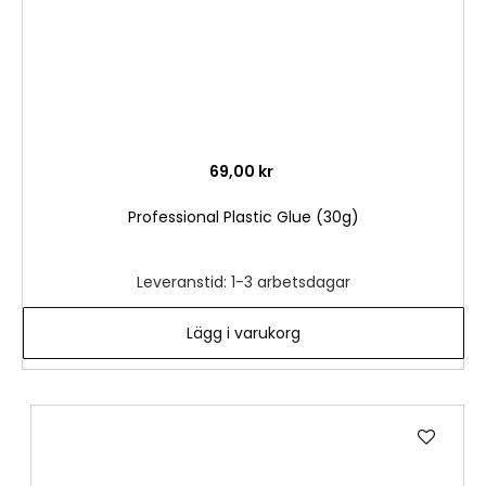
69,00 kr
Professional Plastic Glue (30g)
Leveranstid: 1-3 arbetsdagar
Lägg i varukorg
Lägg
till
i