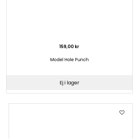
159,00 kr
Model Hole Punch
Ej i lager
Lägg
till
i
önske