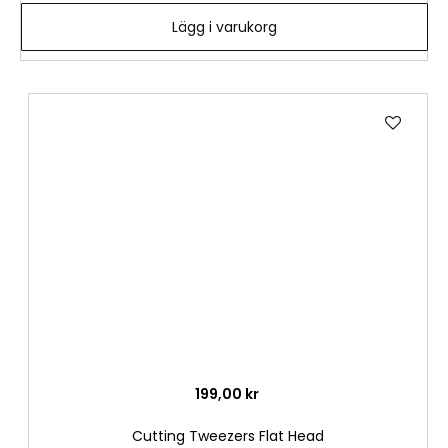
Lägg i varukorg
Lägg
till
i
önske
199,00 kr
Cutting Tweezers Flat Head