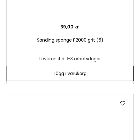
39,00 kr
Sanding sponge P2000 grit (6)
Leveranstid: 1-3 arbetsdagar
Lägg i varukorg
Lägg
till
i
önske