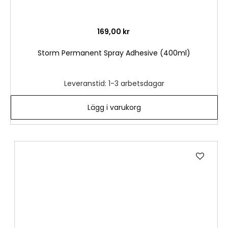
169,00 kr
Storm Permanent Spray Adhesive (400ml)
Leveranstid: 1-3 arbetsdagar
Lägg i varukorg
Lägg
till
i
önske