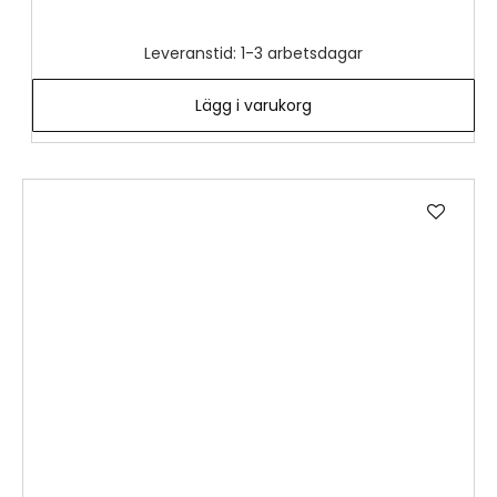
Leveranstid: 1-3 arbetsdagar
Lägg i varukorg
Lägg
till
i
önske