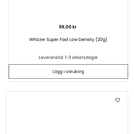
99,00 kr
Whizzer Super Fast Low Density (20g)
Leveranstid: 1-3 arbetsdagar
Lägg i varukorg
Lägg
till
i
önske