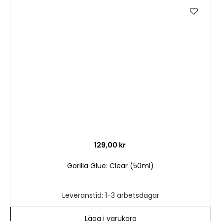
Lägg
till
i
önske
129,00 kr
Gorilla Glue: Clear (50ml)
Leveranstid: 1-3 arbetsdagar
Lägg i varukorg