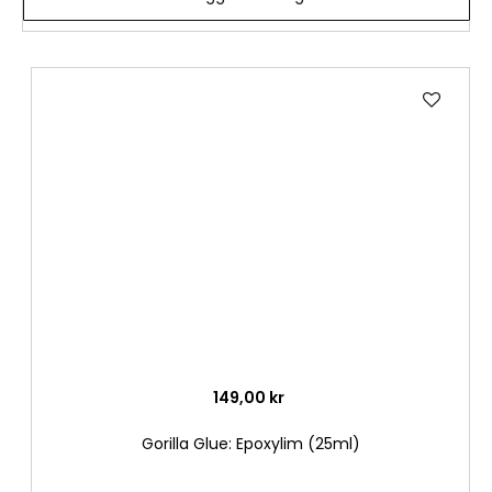
Lägg
till
i
önske
149,00 kr
Gorilla Glue: Epoxylim (25ml)