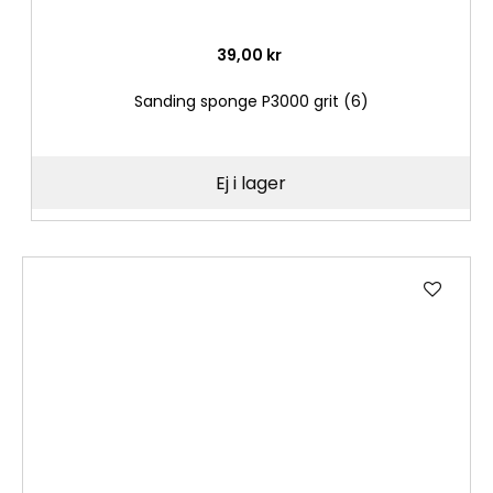
39,00 kr
Sanding sponge P3000 grit (6)
Ej i lager
Lägg
till
i
önske