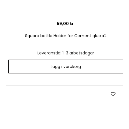
59,00 kr
Square bottle Holder for Cement glue x2
Leveranstid: 1-3 arbetsdagar
Lägg i varukorg
Lägg
till
i
önske