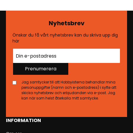
Nyhetsbrev
Önskar du få vårt nyhetsbrev kan du skriva upp dig
här
Prenumerera
Jag samtycker till att Hobbyisterna behandlar mina
personuppgifter (namn och e-postadress) i syfte att
skicka nyhetsbrev och erbjudanden via e-post. Jag
kan när som helst återkalla mitt samtycke.
INFORMATION