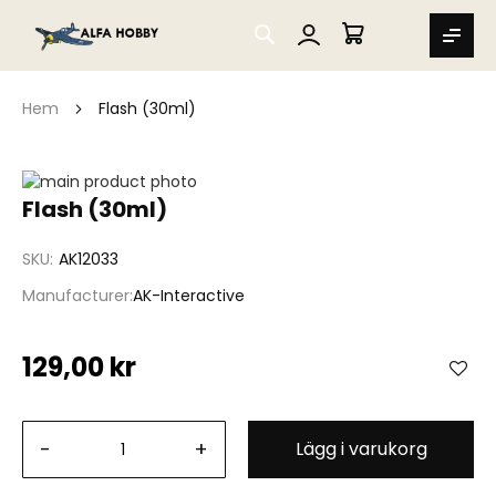
SEARCH
MIN VARUKORG
Hem
Flash (30ml)
Hoppa
till
Hoppa
Flash (30ml)
slutet
till
av
början
SKU
AK12033
bildgalleriet
av
bildgalleriet
Manufacturer
AK-Interactive
129,00 kr
-
+
Lägg i varukorg