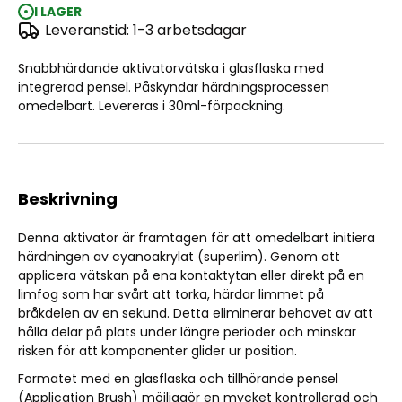
I LAGER
Leveranstid: 1-3 arbetsdagar
Flash (30ml)
Snabbhärdande aktivatorvätska i glasflaska med
integrerad pensel. Påskyndar härdningsprocessen
omedelbart. Levereras i 30ml-förpackning.
Beskrivning
Denna aktivator är framtagen för att omedelbart initiera
härdningen av cyanoakrylat (superlim). Genom att
applicera vätskan på ena kontaktytan eller direkt på en
limfog som har svårt att torka, härdar limmet på
bråkdelen av en sekund. Detta eliminerar behovet av att
hålla delar på plats under längre perioder och minskar
risken för att komponenter glider ur position.
Formatet med en glasflaska och tillhörande pensel
(Application Brush) möjliggör en mycket kontrollerad och