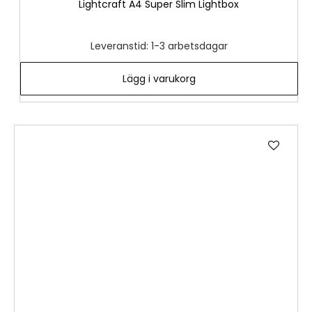
Lightcraft A4 Super Slim Lightbox
Leveranstid: 1-3 arbetsdagar
Lägg i varukorg
Lägg
till
i
önske