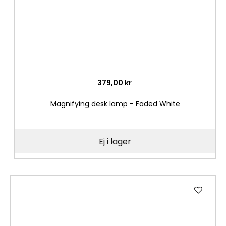
379,00 kr
Magnifying desk lamp - Faded White
Ej i lager
Lägg
till
i
önske