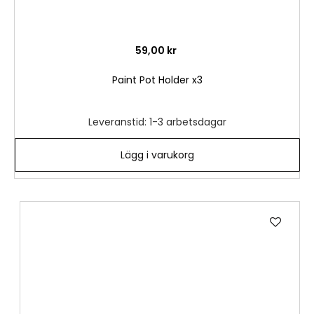
59,00 kr
Paint Pot Holder x3
Leveranstid: 1-3 arbetsdagar
Lägg i varukorg
Lägg
till
i
önske