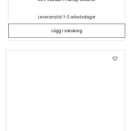
Leveranstid: 1-3 arbetsdagar
Lägg i varukorg
Lägg
till
i
önske