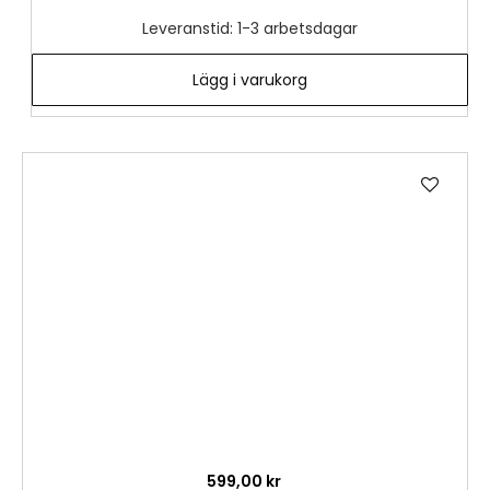
Leveranstid: 1-3 arbetsdagar
Lägg i varukorg
Lägg
till
i
önske
599,00 kr