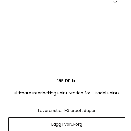
till
i
önske
159,00 kr
Ultimate Interlocking Paint Station for Citadel Paints
Leveranstid: 1-3 arbetsdagar
Lägg i varukorg