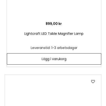
899,00 kr
Lightcraft LED Table Magnifier Lamp
Leveranstid: 1-3 arbetsdagar
Lägg i varukorg
Lägg
till
i
önske