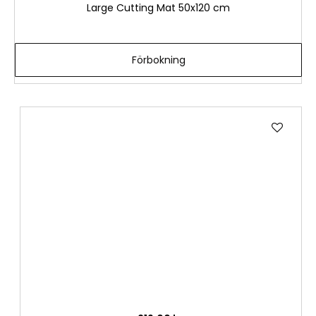
Large Cutting Mat 50x120 cm
i
s
t
Förbokning
a
Lägg
till
i
önske