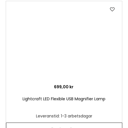
Lägg
till
i
önske
699,00 kr
Lightcraft LED Flexible USB Magnifier Lamp
Leveranstid: 1-3 arbetsdagar