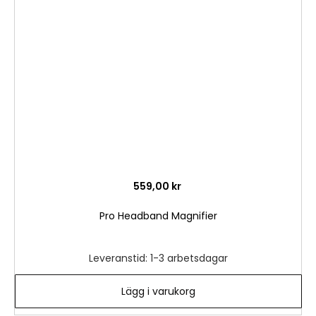
till
i
önske
559,00 kr
Pro Headband Magnifier
Leveranstid: 1-3 arbetsdagar
Lägg i varukorg