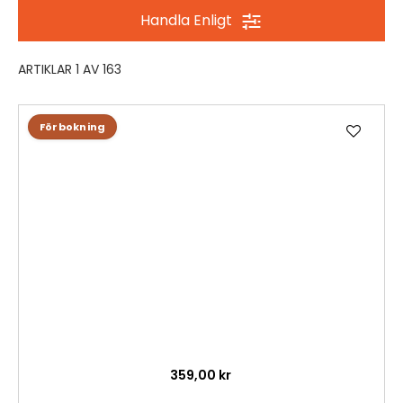
Handla Enligt
ARTIKLAR
1
AV
163
L
Förbokning
ä
g
g
t
i
l
l
i
ö
n
s
k
359,00 kr
e
l