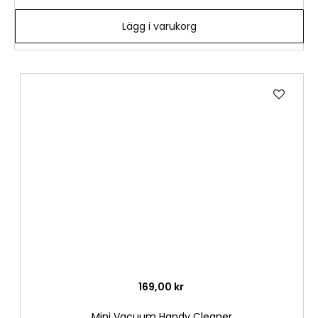
Lägg i varukorg
Lägg
till
i
önske
169,00 kr
Mini Vacuum Handy Cleaner