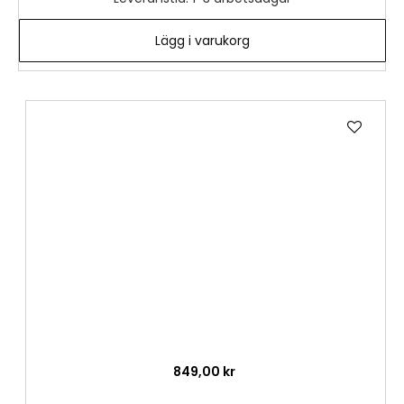
Lägg i varukorg
Lägg
till
i
önske
849,00 kr