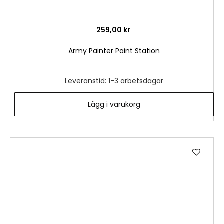
259,00 kr
Army Painter Paint Station
Leveranstid: 1-3 arbetsdagar
Lägg i varukorg
Lägg
till
i
önske