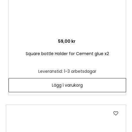
59,00 kr
Square bottle Holder for Cement glue x2
Leveranstid: 1-3 arbetsdagar
Lägg i varukorg
Lägg
till
i
önske