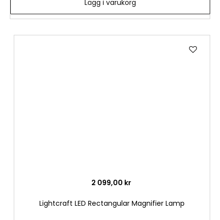
Lägg i varukorg
Lägg
till
i
önske
2 099,00 kr
Lightcraft LED Rectangular Magnifier Lamp