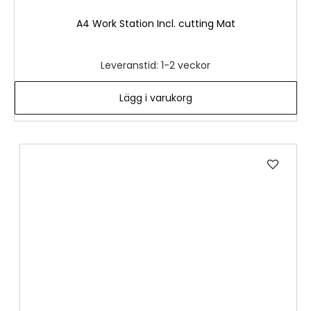
A4 Work Station Incl. cutting Mat
Leveranstid: 1-2 veckor
Lägg i varukorg
Lägg
till
i
önske