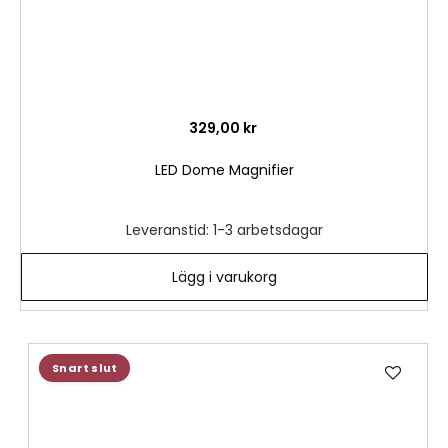
329,00 kr
LED Dome Magnifier
Leveranstid: 1-3 arbetsdagar
Lägg i varukorg
Lägg
Snart slut
till
i
önske