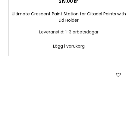
219,00 kr
Ultimate Crescent Paint Station for Citadel Paints with
Lid Holder
Leveranstid: 1-3 arbetsdagar
Lägg i varukorg
Lägg
till
i
önske