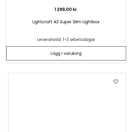
1 299,00 kr
Lightcraft A3 Super Slim Lightbox
Leveranstid: 1-3 arbetsdagar
Lägg i varukorg
Lägg
till
i
önske