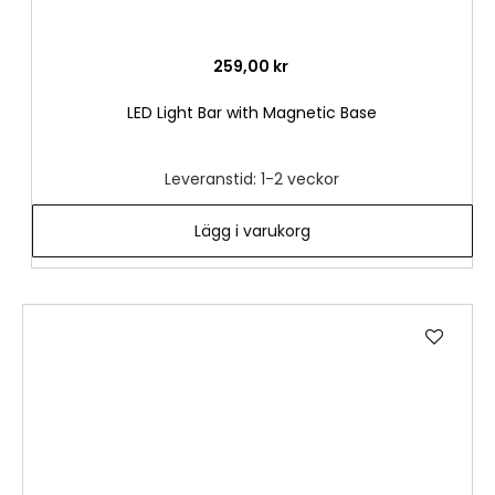
259,00 kr
LED Light Bar with Magnetic Base
Leveranstid: 1-2 veckor
Lägg i varukorg
Lägg
till
i
önske