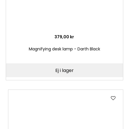
379,00 kr
Magnifying desk lamp - Darth Black
Ej i lager
Lägg
till
i
önske