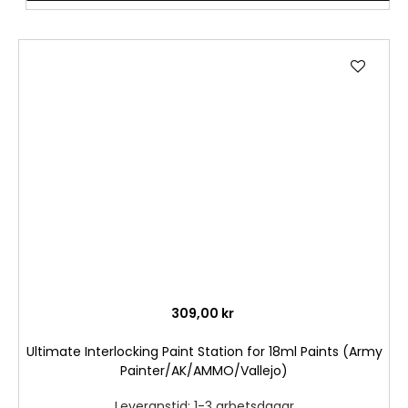
Lägg
till
i
önske
309,00 kr
Ultimate Interlocking Paint Station for 18ml Paints (Army
Painter/AK/AMMO/Vallejo)
Leveranstid: 1-3 arbetsdagar