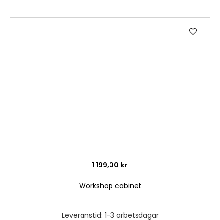
Lägg
till
i
önske
1 199,00 kr
Workshop cabinet
Leveranstid: 1-3 arbetsdagar