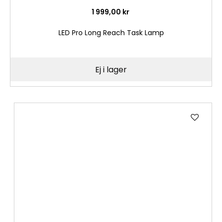
1 999,00 kr
LED Pro Long Reach Task Lamp
Ej i lager
Lägg
till
i
önske