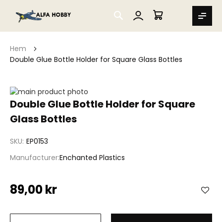
SEARCH
MIN VARUKORG
Hem
Double Glue Bottle Holder for Square Glass Bottles
Hoppa
till
Hoppa
Double Glue Bottle Holder for Square
slutet
till
Glass Bottles
av
början
bildgalleriet
av
bildgalleriet
SKU
EP0153
Manufacturer
Enchanted Plastics
89,00 kr