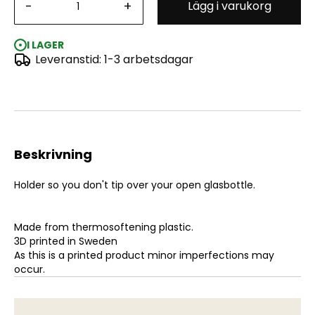
-
+
Lägg i varukorg
Double Glue Bottle Holder for Square Glass Bottles
I LAGER
Leveranstid: 1-3 arbetsdagar
Beskrivning
Holder so you don't tip over your open glasbottle.
Made from thermosoftening plastic.
3D printed in Sweden
As this is a printed product minor imperfections may
occur.