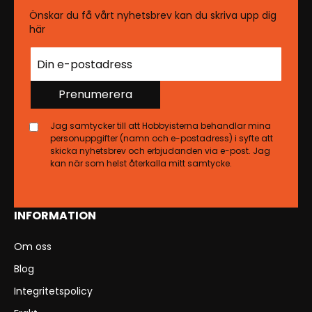
Önskar du få vårt nyhetsbrev kan du skriva upp dig
här
Prenumerera
Jag samtycker till att Hobbyisterna behandlar mina
personuppgifter (namn och e-postadress) i syfte att
skicka nyhetsbrev och erbjudanden via e-post. Jag
kan när som helst återkalla mitt samtycke.
INFORMATION
Om oss
Blog
Integritetspolicy