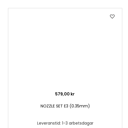
Lägg
till
i
önske
579,00 kr
NOZZLE SET E3 (0.35mm)
Leveranstid: 1-3 arbetsdagar