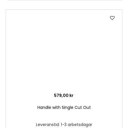
Lägg
till
i
önske
579,00 kr
Handle with Single Cut Out
Leveranstid: 1-3 arbetsdagar