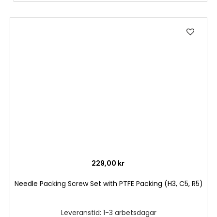
Lägg
till
i
önske
229,00 kr
Needle Packing Screw Set with PTFE Packing (H3, C5, R5)
Leveranstid: 1-3 arbetsdagar