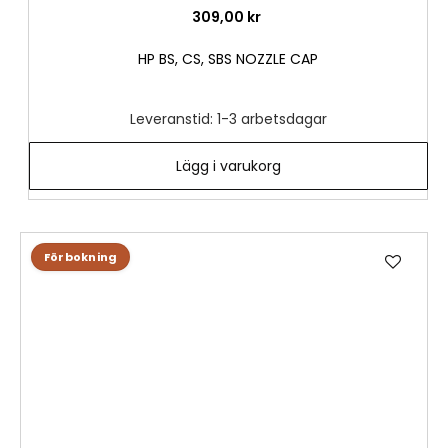
309,00 kr
HP BS, CS, SBS NOZZLE CAP
Leveranstid: 1-3 arbetsdagar
Lägg i varukorg
L
Förbokning
ä
g
g
t
i
l
l
i