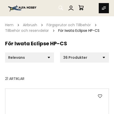
SEARCH
MIN VARUKORG
Hem
Airbrush
Färgsprutor och Tillbehör
Tillbehör och reservdelar
För Iwata Eclipse HP-CS
För Iwata Eclipse HP-CS
21
ARTIKLAR
Lägg
till
i
önske