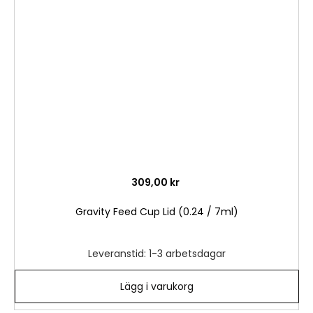
till
i
önske
309,00 kr
Gravity Feed Cup Lid (0.24 / 7ml)
Leveranstid: 1-3 arbetsdagar
Lägg i varukorg