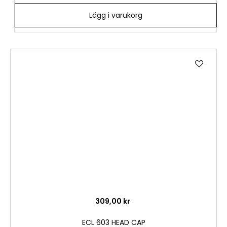
Lägg i varukorg
Lägg
till
i
önske
309,00 kr
ECL 603 HEAD CAP