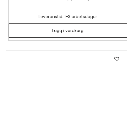
Leveranstid: 1-3 arbetsdagar
Lägg i varukorg
Lägg
till
i
önske