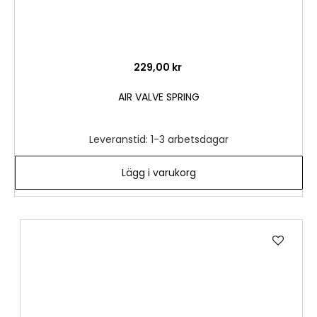
229,00 kr
AIR VALVE SPRING
Leveranstid: 1-3 arbetsdagar
Lägg i varukorg
Lägg
till
i
önske