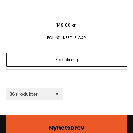
ö
n
s
k
149,00 kr
e
l
ECL 601 NEEDLE CAP
i
s
t
Förbokning
a
Nyhetsbrev