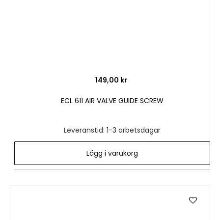
149,00 kr
ECL 611 AIR VALVE GUIDE SCREW
Leveranstid: 1-3 arbetsdagar
Lägg i varukorg
Lägg
till
i