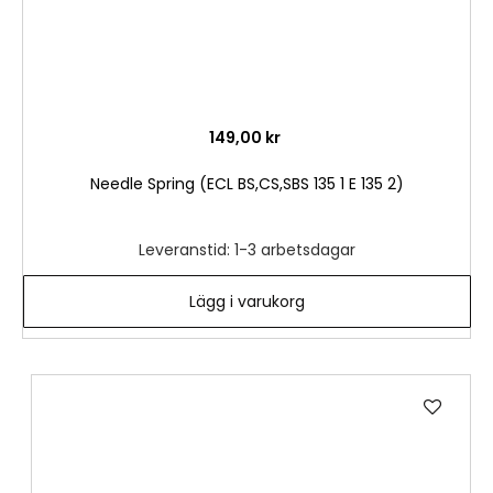
149,00 kr
Needle Spring (ECL BS,CS,SBS 135 1 E 135 2)
Leveranstid: 1-3 arbetsdagar
Lägg i varukorg
Lägg
till
i
önske