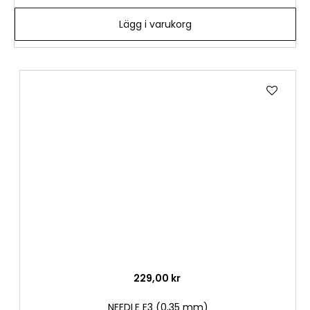
Lägg i varukorg
Lägg
till
i
önske
229,00 kr
NEEDLE E3 (0,35 mm)