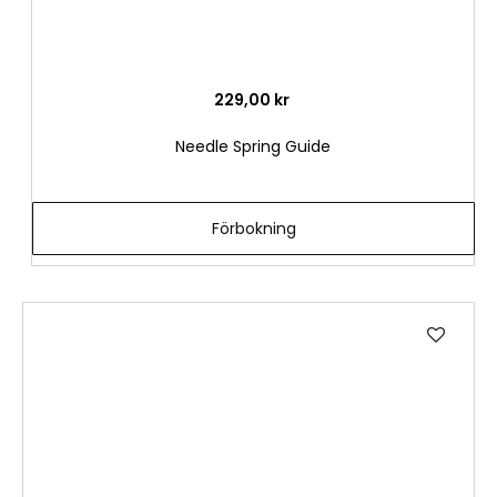
ö
n
s
k
229,00 kr
e
l
Needle Spring Guide
i
s
t
Förbokning
a
Lägg
till
i
önske