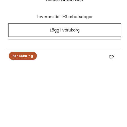
Leveranstid: 1-3 arbetsdagar
Lägg i varukorg
L
Förbokning
ä
g
g
t
i
l
l
i
ö
n
s