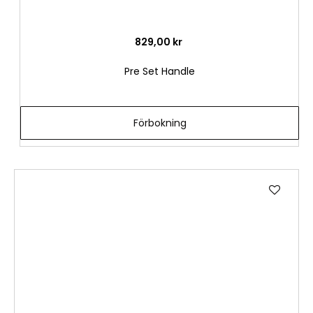
n
s
k
829,00 kr
e
l
Pre Set Handle
i
s
t
Förbokning
a
Lägg
till
i
önske