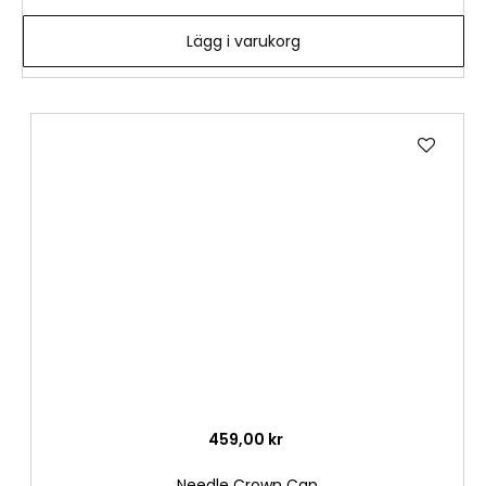
Lägg i varukorg
Lägg
till
i
önske
459,00 kr
Needle Crown Cap