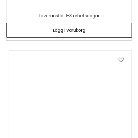
Leveranstid: 1-3 arbetsdagar
Lägg i varukorg
Lägg
till
i
önske