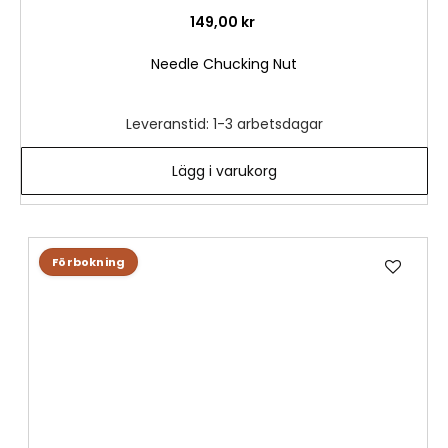
149,00 kr
Needle Chucking Nut
Leveranstid: 1-3 arbetsdagar
Lägg i varukorg
L
Förbokning
ä
g
g
t
i
l
l
i