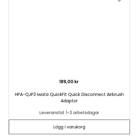
till
i
önske
189,00 kr
HPA-QJP3 Iwata QuickFit Quick Disconnect Airbrush
Adaptor
Leveranstid: 1-3 arbetsdagar
Lägg i varukorg