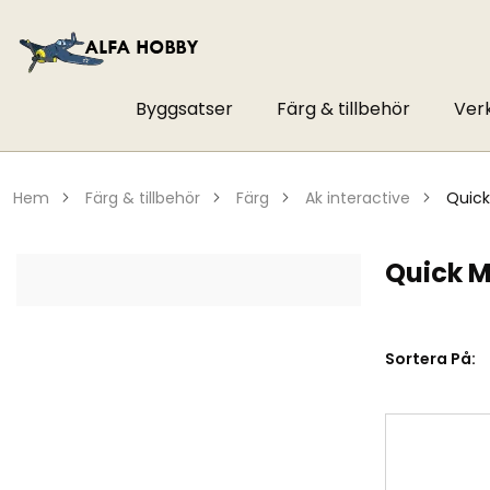
Byggsatser
Färg & tillbehör
Ver
hem
färg & tillbehör
färg
ak interactive
quic
Quick M
Sortera På: