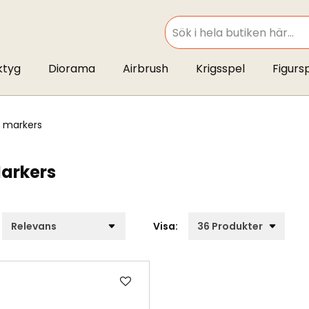
SEARCH
ktyg
Diorama
Airbrush
Krigsspel
Figurs
k markers
arkers
Visa:
Lägg
till
i