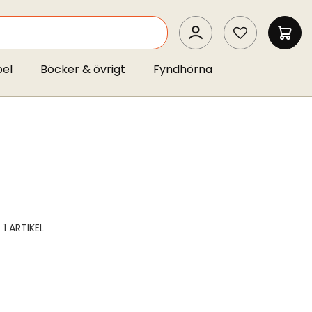
SEARCH
MIN 
pel
Böcker & övrigt
Fyndhörna
1
ARTIKEL