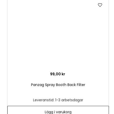
Lägg
till
i
önske
99,00 kr
Panzag Spray Booth Back Filter
Leveranstid: 1-3 arbetsdagar
Lägg i varukorg