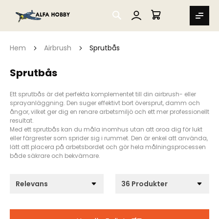
SEARCH
MIN VARUKORG
Hem
Airbrush
Sprutbås
Sprutbås
Ett sprutbås är det perfekta komplementet till din airbrush- eller
sprayanläggning. Den suger effektivt bort översprut, damm och
ångor, vilket ger dig en renare arbetsmiljö och ett mer professionellt
resultat.
Med ett sprutbås kan du måla inomhus utan att oroa dig för lukt
eller färgrester som sprider sig i rummet. Den är enkel att använda,
lätt att placera på arbetsbordet och gör hela målningsprocessen
både säkrare och bekvämare.