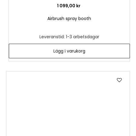
1 099,00 kr
Airbrush spray booth
Leveranstid: 1-3 arbetsdagar
Lägg i varukorg
Lägg
till
i
önske