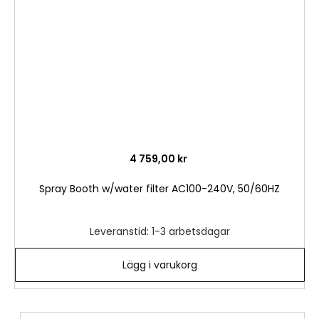
önske
4 759,00 kr
Spray Booth w/water filter AC100-240V, 50/60HZ
Leveranstid: 1-3 arbetsdagar
Lägg i varukorg