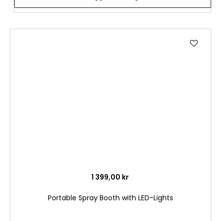
Lägg
till
i
önske
1 399,00 kr
Portable Spray Booth with LED-Lights