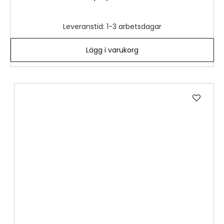
Leveranstid: 1-3 arbetsdagar
Lägg i varukorg
Lägg
till
i
önske