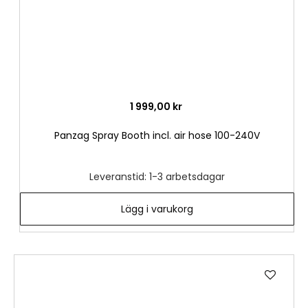
1 999,00 kr
Panzag Spray Booth incl. air hose 100-240V
Leveranstid: 1-3 arbetsdagar
Lägg i varukorg
Lägg
till
i