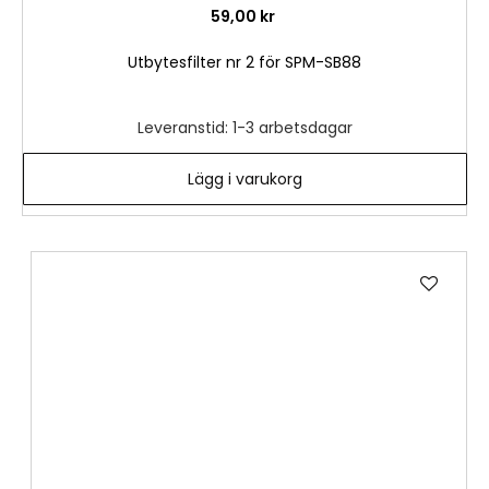
59,00 kr
Utbytesfilter nr 2 för SPM-SB88
Leveranstid: 1-3 arbetsdagar
Lägg i varukorg
Lägg
till
i
önske