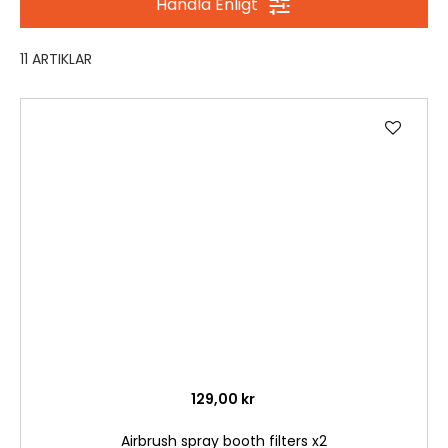
Handla Enligt
11
ARTIKLAR
Lägg
till
i
önske
129,00 kr
Airbrush spray booth filters x2