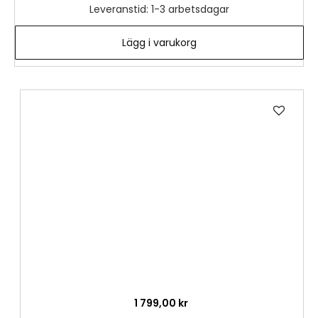
Leveranstid: 1-3 arbetsdagar
Lägg i varukorg
Lägg
till
i
önske
1 799,00 kr