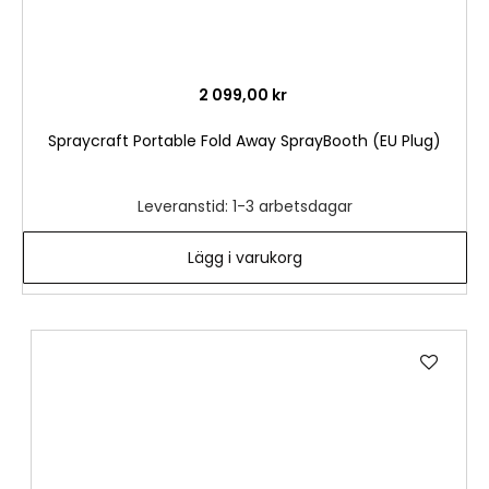
2 099,00 kr
Spraycraft Portable Fold Away SprayBooth (EU Plug)
Leveranstid: 1-3 arbetsdagar
Lägg i varukorg
Lägg
till
i
önske