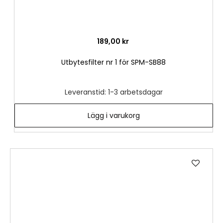
189,00 kr
Utbytesfilter nr 1 för SPM-SB88
Leveranstid: 1-3 arbetsdagar
Lägg i varukorg
Lägg
till
i
önske