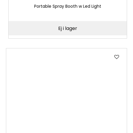
Portable Spray Booth w Led Light
Ej i lager
Lägg
till
i
önske