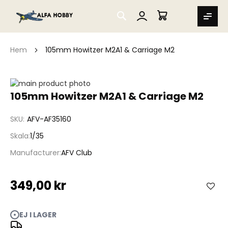
SEARCH
MIN VARUKORG
Hem
105mm Howitzer M2A1 & Carriage M2
Hoppa
till
Hoppa
105mm Howitzer M2A1 & Carriage M2
slutet
till
av
början
SKU
AFV-AF35160
bildgalleriet
av
bildgalleriet
Skala
1/35
Manufacturer
AFV Club
349,00 kr
EJ I LAGER