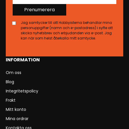
Prenumerera
Jag samtycker till att Hobbyisterna behandlar mina
personuppgifter (namn och e-postadress) i syfte att
skicka nyhetsbrev och erbjudanden via e-post. Jag
kan när som helst återkalla mitt samtycke.
INFORMATION
Om oss
Blog
Integritetspolicy
Frakt
Mitt konto
Mina ordrar
Kontakta oss