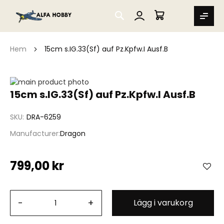
SEARCH
MIN VARUKORG
Hem
15cm s.IG.33(Sf) auf Pz.Kpfw.I Ausf.B
Hoppa
till
Hoppa
15cm s.IG.33(Sf) auf Pz.Kpfw.I Ausf.B
slutet
till
av
början
SKU
DRA-6259
bildgalleriet
av
bildgalleriet
Manufacturer
Dragon
799,00 kr
-
+
Lägg i varukorg