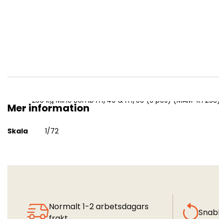
250 kg Mine Bomb m/40 & m/50 (5 pcs) (MAM-K7263
Mer information
Mer
Skala
1/72
information
Normalt 1-2 arbetsdagars
Snab
frakt