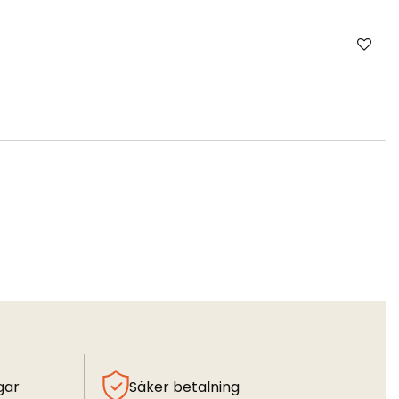
gar
Säker betalning