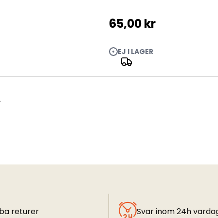
65,00 kr
EJ I LAGER
)
ba returer
Svar inom 24h varda