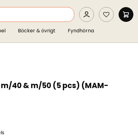
SEARCH
MIN 
pel
Böcker & övrigt
Fyndhörna
 m/40 & m/50 (5 pcs) (MAM-
ls