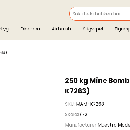
SEARCH
ktyg
Diorama
Airbrush
Krigsspel
Figurs
263)
250 kg Mine Bomb
K7263)
SKU
MAM-K7263
Skala
1/72
Manufacturer
Maestro Mode