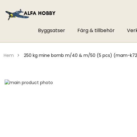
Byggsatser
Färg & tillbehör
Ver
hem
250 kg mine bomb m/40 & m/50 (5 pcs) (mam-k7
Hoppa
till
Hoppa
slutet
till
av
början
bildgalleriet
av
bildgalleriet