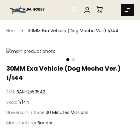
SEARCH
MIN VARUKORG
Hem
30MM Exa Vehicle (Dog Mecha Ver.) 1/144
Hoppa
till
slutet
Hoppa
30MM Exa Vehicle (Dog Mecha Ver.)
av
till
bildgalleriet
1/144
början
av
bildgalleriet
SKU
BAN-2553542
Skala
1/144
Universum / Serie
30 Minutes Missions
Manufacturer
Bandai