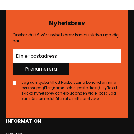
Nyhetsbrev
Önskar du få vårt nyhetsbrev kan du skriva upp dig
här
Prenumerera
Jag samtycker till att Hobbyisterna behandlar mina
personuppgifter (namn och e-postadress) i syfte att
skicka nyhetsbrev och erbjudanden via e-post. Jag
kan när som helst återkalla mitt samtycke.
INFORMATION