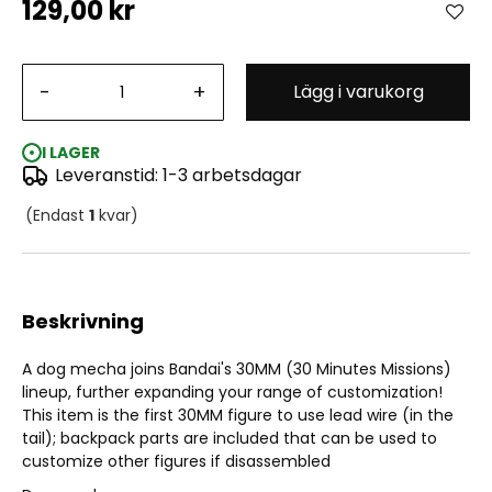
129,00 kr
30MM Exa Vehicle (Dog Mecha Ver.) 1/144
-
+
Lägg i varukorg
I LAGER
Leveranstid: 1-3 arbetsdagar
(Endast
1
kvar)
Beskrivning
A dog mecha joins Bandai's 30MM (30 Minutes Missions)
lineup, further expanding your range of customization!
This item is the first 30MM figure to use lead wire (in the
tail); backpack parts are included that can be used to
customize other figures if disassembled