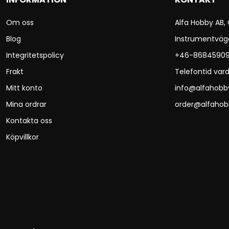
Om oss
Alfa Hobby AB,
Blog
Instrumentväg
Integritetspolicy
+46-8684590
Frakt
Telefontid vard
Mitt konto
info@alfahobb
Mina ordrar
order@alfahob
Kontakta oss
Köpvillkor