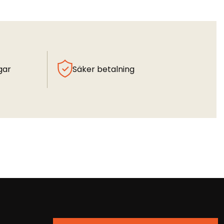
gar
Säker betalning