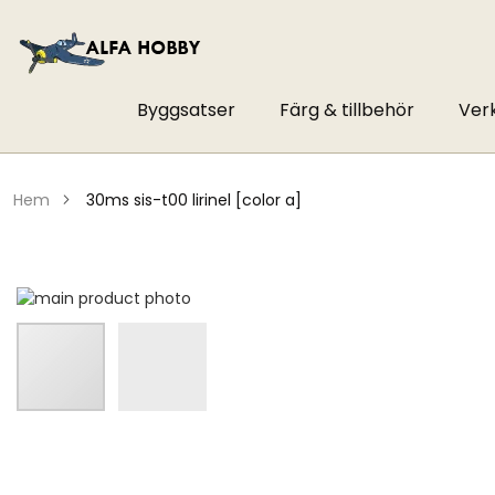
Byggsatser
Färg & tillbehör
Ver
hem
30ms sis-t00 lirinel [color a]
Hoppa
till
slutet
av
bildgalleriet
Hoppa
till
början