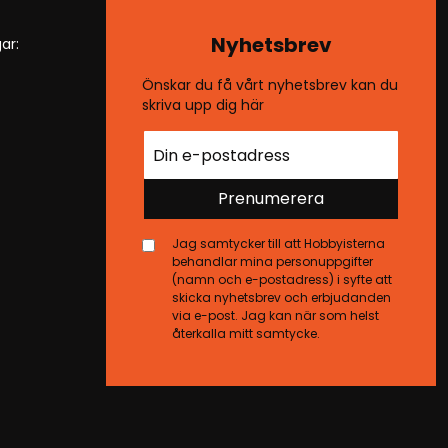
Nyhetsbrev
ar:
Önskar du få vårt nyhetsbrev kan du
skriva upp dig här
Prenumerera
Jag samtycker till att Hobbyisterna
behandlar mina personuppgifter
(namn och e-postadress) i syfte att
skicka nyhetsbrev och erbjudanden
via e-post. Jag kan när som helst
återkalla mitt samtycke.