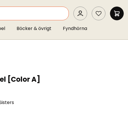
SEARCH
MIN 
pel
Böcker & övrigt
Fyndhörna
el [Color A]
Sisters