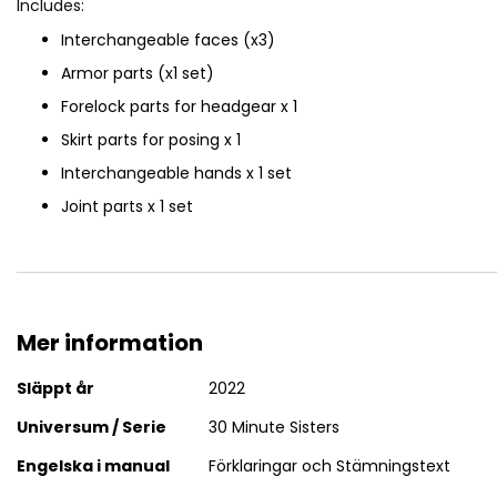
Includes:
Interchangeable faces (x3)
Armor parts (x1 set)
Forelock parts for headgear x 1
Skirt parts for posing x 1
Interchangeable hands x 1 set
Joint parts x 1 set
Mer information
Mer
Släppt år
2022
information
Universum / Serie
30 Minute Sisters
Engelska i manual
Förklaringar och Stämningstext