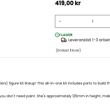
419,00 kr
-
I LAGER
Leveranstid: 1-3 arbe
30MS SIS-T00 Lirinel [Color A]
(Endast
1
kvar)
s) figure kit lineup! This all-in-one kit includes parts to build 
you don't need paint. She's approximately 125mm in height, maki