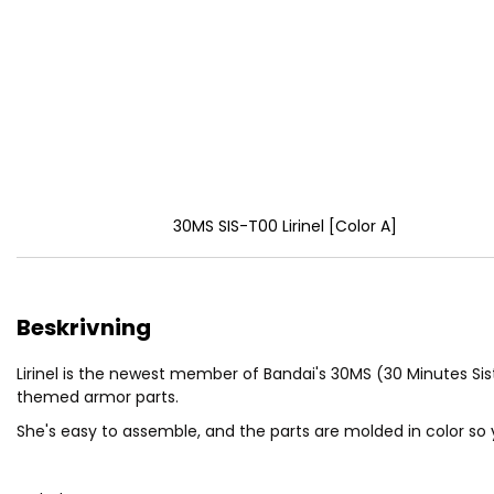
av
bildgalleriet
30MS SIS-T00 Lirinel [Color A]
Beskrivning
Lirinel is the newest member of Bandai's 30MS (30 Minutes Sister
themed armor parts.
She's easy to assemble, and the parts are molded in color so 