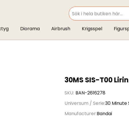
SEARCH
ktyg
Diorama
Airbrush
Krigsspel
Figurs
30MS SIS-T00 Lirin
SKU
BAN-2616278
Universum / Serie
30 Minute 
Manufacturer
Bandai