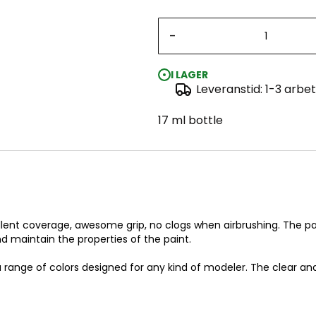
-
I LAGER
Leveranstid: 1-3 arbe
17 ml bottle
lent coverage, awesome grip, no clogs when airbrushing. The paint
nd maintain the properties of the paint.
 range of colors designed for any kind of modeler. The clear and 