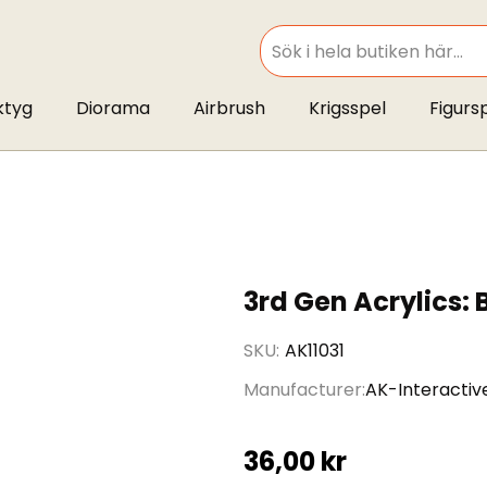
SEARCH
ktyg
Diorama
Airbrush
Krigsspel
Figurs
3rd Gen Acrylics: 
SKU
AK11031
Manufacturer
AK-Interactiv
36,00 kr