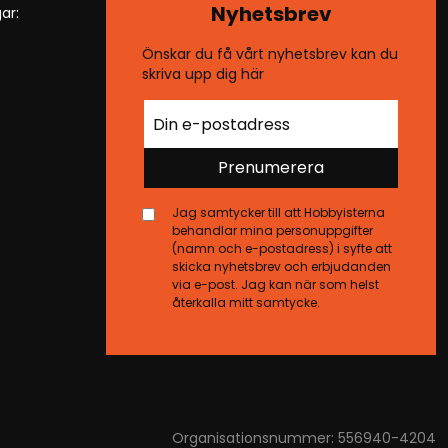
Nyhetsbrev
ar:
Önskar du få vårt nyhetsbrev kan du
skriva upp dig här
Prenumerera
Jag samtycker till att Hobbyisterna
behandlar mina personuppgifter
(namn och e-postadress) i syfte att
skicka nyhetsbrev och erbjudanden
via e-post. Jag kan när som helst
återkalla mitt samtycke.
Organisationsnummer: 556940-4204