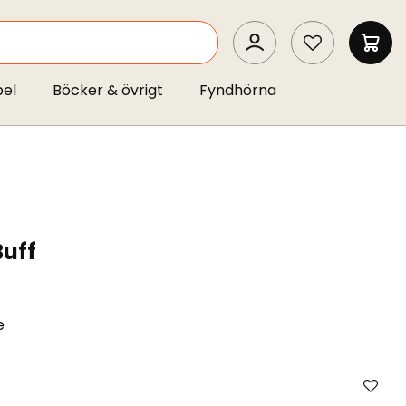
SEARCH
MIN 
pel
Böcker & övrigt
Fyndhörna
Buff
e