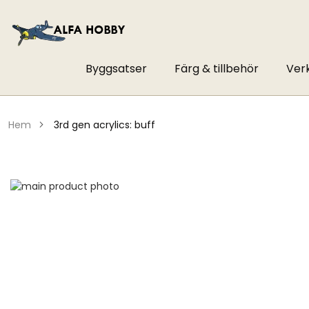
Byggsatser
Färg & tillbehör
Ver
hem
3rd gen acrylics: buff
Hoppa
till
Hoppa
slutet
till
av
början
bildgalleriet
av
bildgalleriet