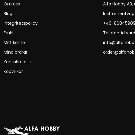
Om oss
Alfa Hobby AB,
Blog
Instrumentväg
Integritetspolicy
+46-8684590
Frakt
Telefontid vard
Mitt konto
info@alfahobb
Mina ordrar
order@alfahob
Kontakta oss
Köpvillkor