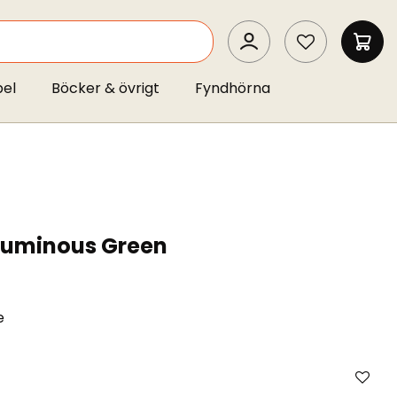
SEARCH
MIN 
pel
Böcker & övrigt
Fyndhörna
 Luminous Green
e