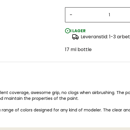
-
I LAGER
Leveranstid: 1-3 arbe
17 ml bottle
lent coverage, awesome grip, no clogs when airbrushing. The paint
nd maintain the properties of the paint.
 range of colors designed for any kind of modeler. The clear and 