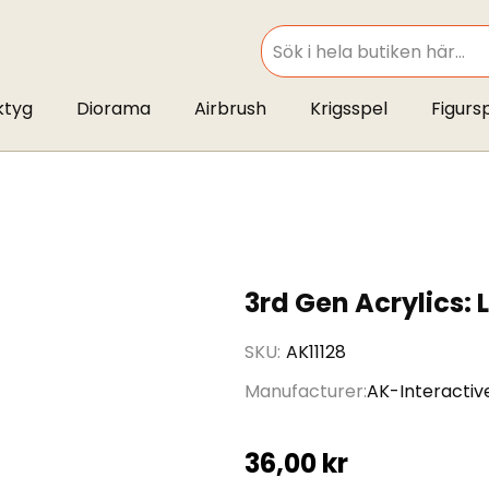
SEARCH
ktyg
Diorama
Airbrush
Krigsspel
Figurs
3rd Gen Acrylics:
SKU
AK11128
Manufacturer
AK-Interactiv
36,00 kr