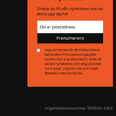
Önskar du få vårt nyhetsbrev kan du
skriva upp dig här
Prenumerera
Jag samtycker till att Hobbyisterna
behandlar mina personuppgifter
(namn och e-postadress) i syfte att
skicka nyhetsbrev och erbjudanden
via e-post. Jag kan när som helst
återkalla mitt samtycke.
Organisationsnummer: 556940-4204