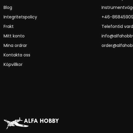
Blog
Instrumentväg
Integritetspolicy
+46-8684590
Frakt
Telefontid vard
Mitt konto
info@alfahobb
Mina ordrar
order@alfahob
Kontakta oss
Köpvillkor