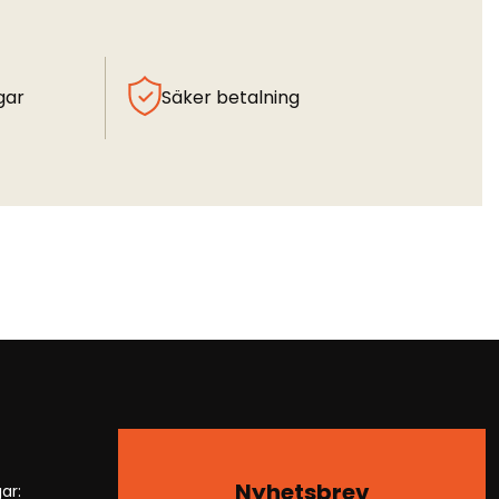
gar
Säker betalning
Nyhetsbrev
ar: