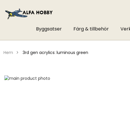
Byggsatser
Färg & tillbehör
Ver
hem
3rd gen acrylics: luminous green
Hoppa
till
Hoppa
slutet
till
av
början
bildgalleriet
av
bildgalleriet