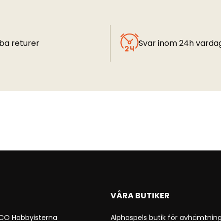
ba returer
Svar inom 24h varda
VÅRA BUTIKER
 CO Hobbyisterna
Alphaspels butik för avhämtning