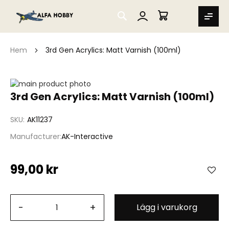
SEARCH
MIN VARUKORG
Hem
3rd Gen Acrylics: Matt Varnish (100ml)
Hoppa
till
Hoppa
3rd Gen Acrylics: Matt Varnish (100ml)
slutet
till
av
början
SKU
AK11237
bildgalleriet
av
bildgalleriet
Manufacturer
AK-Interactive
99,00 kr
-
+
Lägg i varukorg