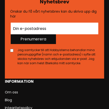
Nyhetsbrev
Önskar du få vårt nyhetsbrev kan du skriva upp dig
här
Prenumerera
Jag samtycker till att Hobbyisterna behandlar mina
personuppgifter (namn och e-postadress) i syfte att
skicka nyhetsbrev och erbjudanden via e-post. Jag
kan när som helst återkalla mitt samtycke.
INFORMATION
Om oss
Blog
Integritetspolicy