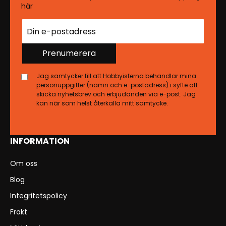
här
Prenumerera
Jag samtycker till att Hobbyisterna behandlar mina
personuppgifter (namn och e-postadress) i syfte att
skicka nyhetsbrev och erbjudanden via e-post. Jag
kan när som helst återkalla mitt samtycke.
INFORMATION
Om oss
Blog
Integritetspolicy
Frakt