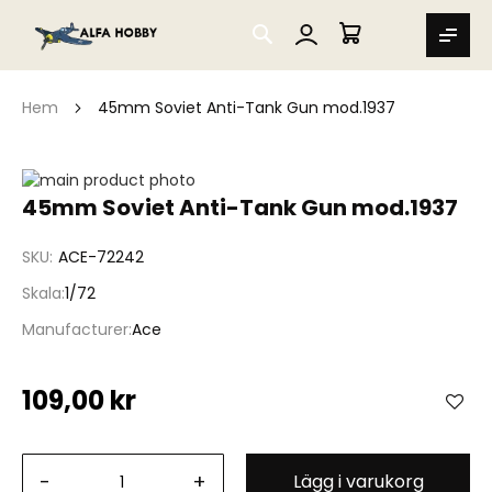
SEARCH
MIN VARUKORG
Hem
45mm Soviet Anti-Tank Gun mod.1937
Hoppa
till
Hoppa
45mm Soviet Anti-Tank Gun mod.1937
slutet
till
av
början
SKU
ACE-72242
bildgalleriet
av
bildgalleriet
Skala
1/72
Manufacturer
Ace
109,00 kr
-
+
Lägg i varukorg