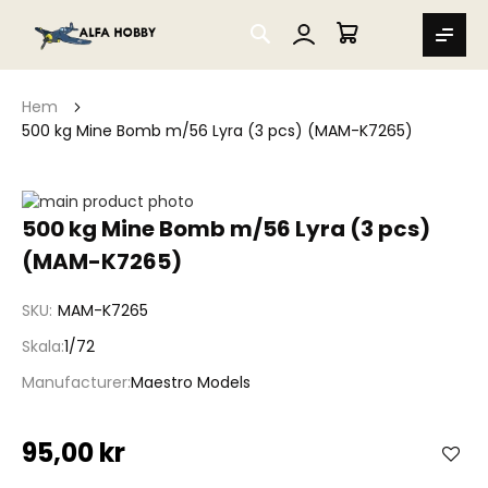
SEARCH
MIN VARUKORG
Hem
500 kg Mine Bomb m/56 Lyra (3 pcs) (MAM-K7265)
Hoppa
till
Hoppa
500 kg Mine Bomb m/56 Lyra (3 pcs)
slutet
till
(MAM-K7265)
av
början
bildgalleriet
av
bildgalleriet
SKU
MAM-K7265
Skala
1/72
Manufacturer
Maestro Models
95,00 kr