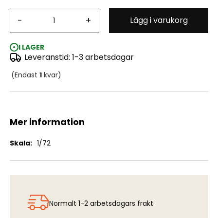
-
+
Lägg i varukorg
500 kg Mine Bomb m/56 Lyra (3 pcs) (MAM-K7265)
I LAGER
Leveranstid: 1-3 arbetsdagar
(Endast
1
kvar)
Mer information
Mer
1/72
information
Normalt 1-2 arbetsdagars frakt