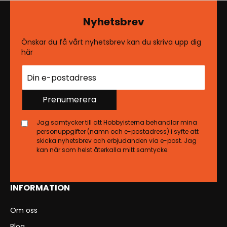
Nyhetsbrev
Önskar du få vårt nyhetsbrev kan du skriva upp dig
här
Prenumerera
Jag samtycker till att Hobbyisterna behandlar mina
personuppgifter (namn och e-postadress) i syfte att
skicka nyhetsbrev och erbjudanden via e-post. Jag
kan när som helst återkalla mitt samtycke.
INFORMATION
Om oss
Blog