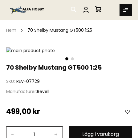
SEARCH
MIN VARUKORG
Hem
70 Shelby Mustang GT500 1:25
Hoppa
till
slutet
Hoppa
70 Shelby Mustang GT500 1:25
av
till
bildgalleriet
början
SKU
REV-07729
av
bildgalleriet
Manufacturer
Revell
499,00 kr
-
+
Lägg i varukorg