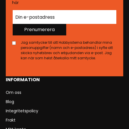
här
Prenumerera
Jag samtycker till att Hobbyisterna behandlar mina
personuppgifter (namn och e-postadress) i syfte att
skicka nyhetsbrev och erbjudanden via e-post. Jag
kan när som helst återkalla mitt samtycke.
INFORMATION
Om oss
Blog
Integritetspolicy
Frakt