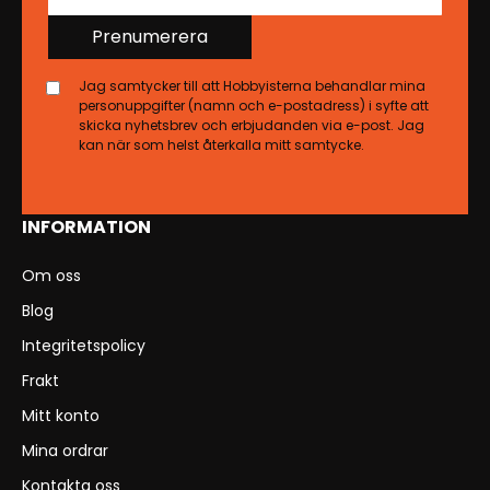
Prenumerera
Jag samtycker till att Hobbyisterna behandlar mina
personuppgifter (namn och e-postadress) i syfte att
skicka nyhetsbrev och erbjudanden via e-post. Jag
kan när som helst återkalla mitt samtycke.
INFORMATION
Om oss
Blog
Integritetspolicy
Frakt
Mitt konto
Mina ordrar
Kontakta oss