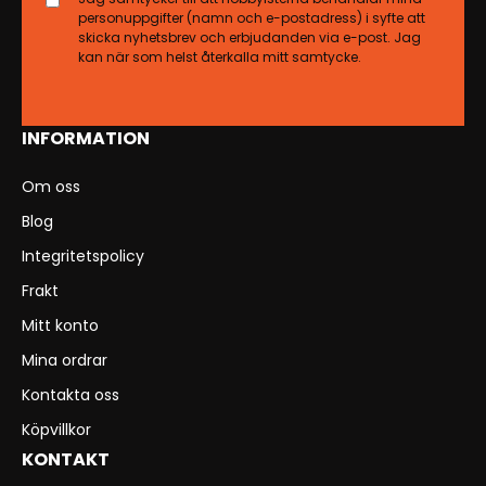
personuppgifter (namn och e-postadress) i syfte att
skicka nyhetsbrev och erbjudanden via e-post. Jag
kan när som helst återkalla mitt samtycke.
INFORMATION
Om oss
Blog
Integritetspolicy
Frakt
Mitt konto
Mina ordrar
Kontakta oss
Köpvillkor
KONTAKT