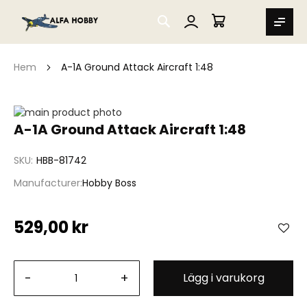
SEARCH
MIN VARUKORG
Hem
A-1A Ground Attack Aircraft 1:48
Hoppa
till
Hoppa
A-1A Ground Attack Aircraft 1:48
slutet
till
av
början
SKU
HBB-81742
bildgalleriet
av
bildgalleriet
Manufacturer
Hobby Boss
529,00 kr
-
+
Lägg i varukorg