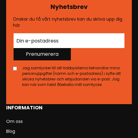
Nyhetsbrev
Önskar du få vårt nyhetsbrev kan du skriva upp dig
här
Prenumerera
Jag samtycker till att Hobbyisterna behandlar mina
personuppgifter (namn och e-postadress) i syfte att
skicka nyhetsbrev och erbjudanden via e-post. Jag
kan när som helst återkalla mitt samtycke.
INFORMATION
Om oss
Blog