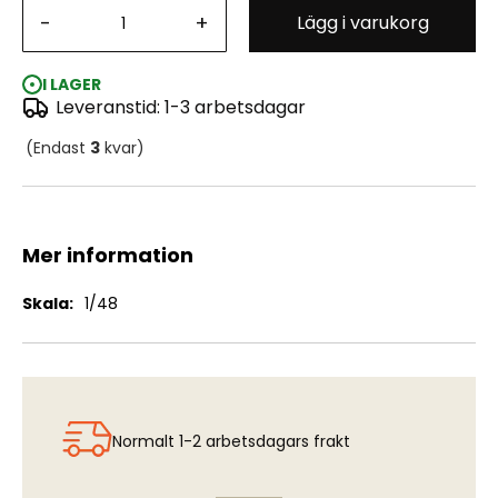
-
+
Lägg i varukorg
A32A Lansen "Sharkmouth" - Decals (TAR)
I LAGER
Leveranstid: 1-3 arbetsdagar
(Endast
3
kvar)
Mer information
Mer
1/48
information
Normalt 1-2 arbetsdagars frakt