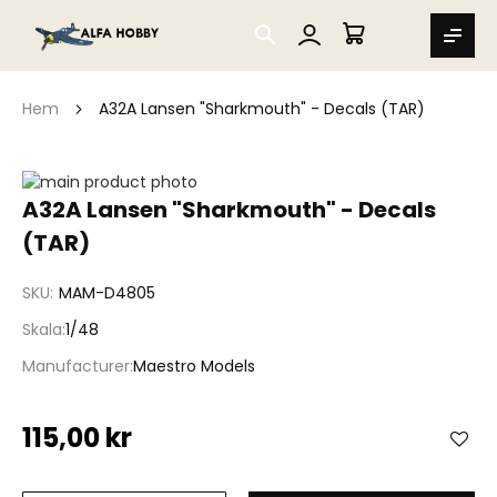
SEARCH
MIN VARUKORG
Hem
A32A Lansen "Sharkmouth" - Decals (TAR)
Hoppa
till
Hoppa
A32A Lansen "Sharkmouth" - Decals
slutet
till
(TAR)
av
början
bildgalleriet
av
bildgalleriet
SKU
MAM-D4805
Skala
1/48
Manufacturer
Maestro Models
115,00 kr