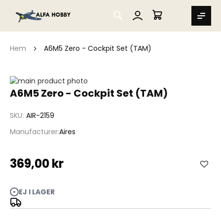
SEARCH
MIN VARUKORG
Hem
A6M5 Zero - Cockpit Set (TAM)
Hoppa
till
Hoppa
A6M5 Zero - Cockpit Set (TAM)
slutet
till
av
början
SKU
AIR-2159
bildgalleriet
av
bildgalleriet
Manufacturer
Aires
369,00 kr
EJ I LAGER