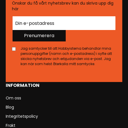
Önskar du få vårt nyhetsbrev kan du skriva upp dig
här
Prenumerera
Jag samtycker till att Hobbyisterna behandlar mina
personuppgifter (namn och e-postadress) i syfte att
skicka nyhetsbrev och erbjudanden via e-post. Jag
kan när som helst återkalla mitt samtycke.
INFORMATION
Om oss
Blog
Integritetspolicy
Frakt