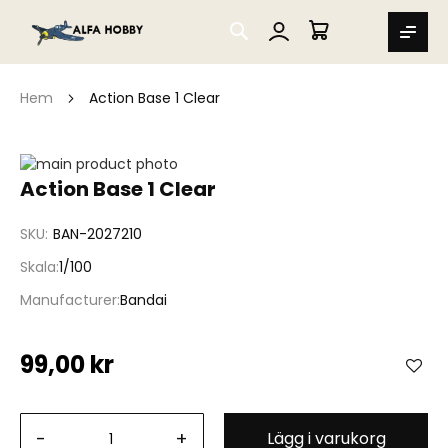
SEARCH
MIN VARUKORG
Hem
Action Base 1 Clear
Hoppa
till
Hoppa
Action Base 1 Clear
slutet
till
av
början
SKU
BAN-2027210
bildgalleriet
av
bildgalleriet
Skala
1/100
Manufacturer
Bandai
99,00 kr
-
+
Lägg i varukorg