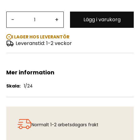
Admiral Cabriolet w Open Cover - WWII German
-
+
Lägg i varukorg
Passenger Car
I LAGER HOS LEVERANTÖR
Leveranstid: 1-2 veckor
Mer information
Mer
1/24
information
Normalt 1-2 arbetsdagars frakt