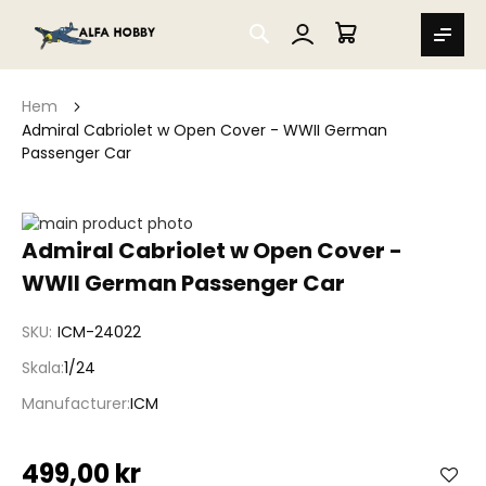
SEARCH
MIN VARUKORG
Hem
Admiral Cabriolet w Open Cover - WWII German
Passenger Car
Hoppa
till
Hoppa
Admiral Cabriolet w Open Cover -
slutet
till
WWII German Passenger Car
av
början
bildgalleriet
av
bildgalleriet
SKU
ICM-24022
Skala
1/24
Manufacturer
ICM
499,00 kr