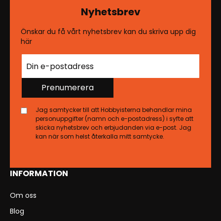
Nyhetsbrev
Önskar du få vårt nyhetsbrev kan du skriva upp dig
här
Prenumerera
Jag samtycker till att Hobbyisterna behandlar mina
personuppgifter (namn och e-postadress) i syfte att
skicka nyhetsbrev och erbjudanden via e-post. Jag
kan när som helst återkalla mitt samtycke.
INFORMATION
Om oss
Blog