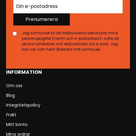
Prenumerera
Jag samtycker till att Hobbyisterna behandlar mina
personuppgifter (namn och e-postadress) i syfte att
skicka nyhetsbrev och erbjudanden via e-post. Jag
kan när som helst återkalla mitt samtycke.
INFORMATION
Om oss
Blog
Integritetspolicy
Frakt
Mitt konto
Mina ordrar