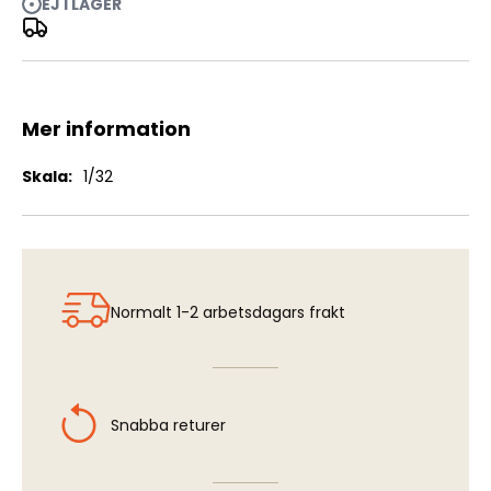
EJ I LAGER
AIM-9L/M/N - Seeker Head Cover w RBF Flag "IDF"
Mer information
Mer
1/32
information
Normalt 1-2 arbetsdagars frakt
Snabba returer