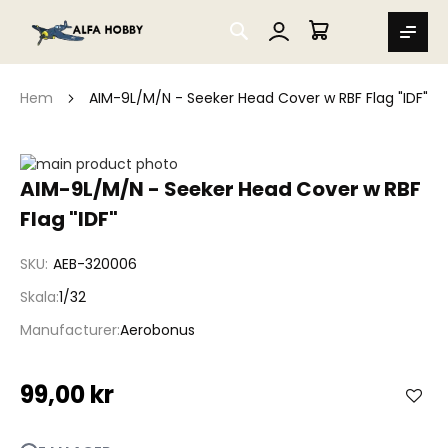
SEARCH
MIN VARUKORG
Hem
AIM-9L/M/N - Seeker Head Cover w RBF Flag "IDF"
Hoppa
till
Hoppa
AIM-9L/M/N - Seeker Head Cover w RBF
slutet
till
Flag "IDF"
av
början
bildgalleriet
av
bildgalleriet
SKU
AEB-320006
Skala
1/32
Manufacturer
Aerobonus
99,00 kr