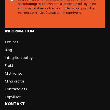
personuppgifter (namn och e-postadress) i syfte att
skicka nyhetsbrev och erbjudanden via e-post. Jag
kan när som helst återkalla mitt samtycke.
INFORMATION
Om oss
Blog
Integritetspolicy
Frakt
Mitt konto
Mina ordrar
Kontakta oss
Köpvillkor
KONTAKT