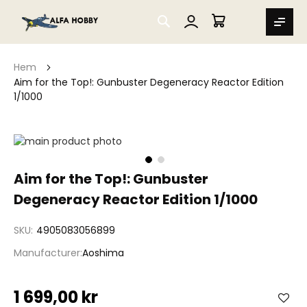
SEARCH
MIN VARUKORG
Hem
Aim for the Top!: Gunbuster Degeneracy Reactor Edition
1/1000
Hoppa
till
slutet
Hoppa
Aim for the Top!: Gunbuster
av
till
bildgalleriet
Degeneracy Reactor Edition 1/1000
början
av
bildgalleriet
SKU
4905083056899
Manufacturer
Aoshima
1 699,00 kr