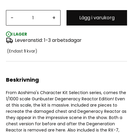
-
Aim for the Top!: Gunbuster Degeneracy Reactor
+
Lägg i varukorg
Edition 1/1000
I LAGER
Leveranstid: 1-3 arbetsdagar
(Endast
1
kvar)
Beskrivning
From Aoshima's Character Kit Selection series, comes the
1/1000 scale Gunbuster Degeneracy Reactor Edition! Even
at this scale, the kit is massive. Included are pieces to
recreate the damaged chest and Degeneracy Reactor as
they appear in the impressive scene in the show. Both a
chest version for before and after the Degeneration
Reactor is removed are here. Also included is the RX-7,