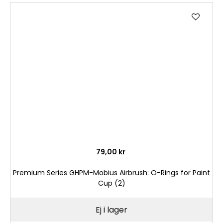
Lägg
till
i
önske
79,00 kr
Premium Series GHPM-Mobius Airbrush: O-Rings for Paint
Cup (2)
Ej i lager