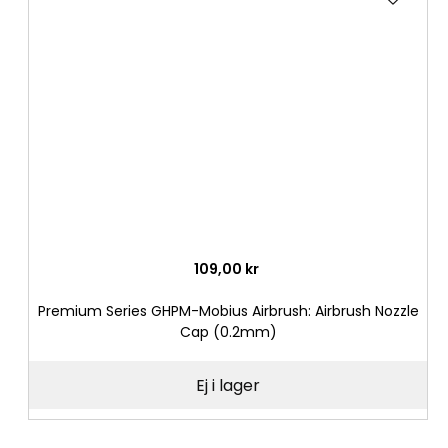
till
i
önske
109,00 kr
Premium Series GHPM-Mobius Airbrush: Airbrush Nozzle
Cap (0.2mm)
Ej i lager