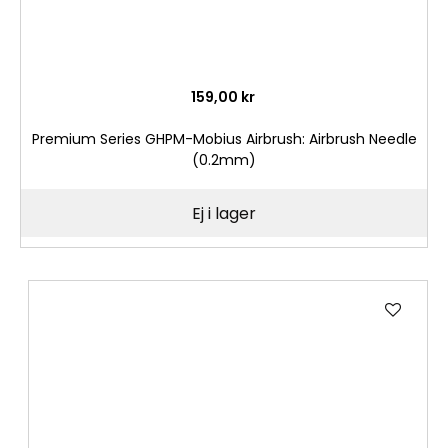
159,00 kr
Premium Series GHPM-Mobius Airbrush: Airbrush Needle
(0.2mm)
Ej i lager
Lägg
till
i
önske