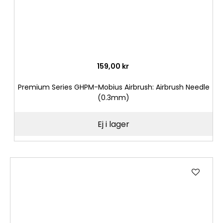
159,00 kr
Premium Series GHPM-Mobius Airbrush: Airbrush Needle
(0.3mm)
Ej i lager
Lägg
till
i
önske