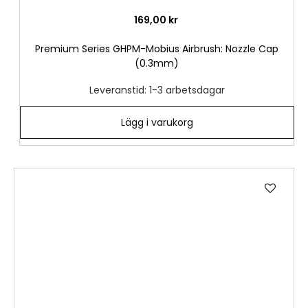
169,00 kr
Premium Series GHPM-Mobius Airbrush: Nozzle Cap
(0.3mm)
Leveranstid: 1-3 arbetsdagar
Lägg i varukorg
Lägg
till
i
önske