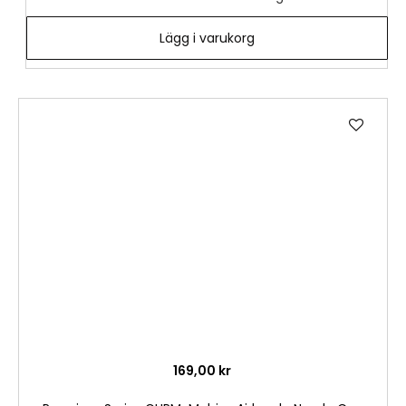
Lägg i varukorg
Lägg
till
i
önske
169,00 kr