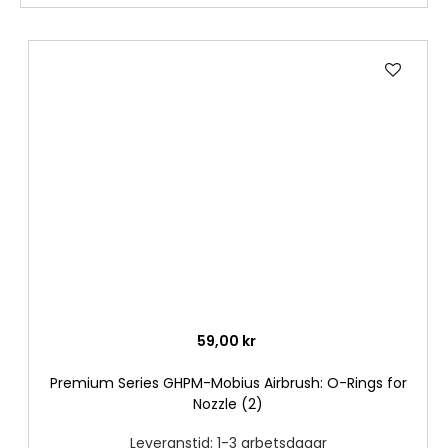
Lägg
till
i
önske
59,00 kr
Premium Series GHPM-Mobius Airbrush: O-Rings for
Nozzle (2)
Leveranstid: 1-3 arbetsdagar