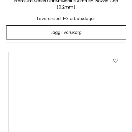
Premium Series GHPM-Mobius Airbrush: Nozzle Cap
(0.2mm)
Leveranstid: 1-3 arbetsdagar
Lägg i varukorg
Lägg
till
i
önske