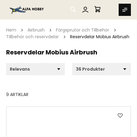
SEARCH
MIN VARUKORG
Hem
Airbrush
Färgsprutor och Tillbehör
Tillbehör och reservdelar
Reservdelar Mobius Airbrush
Reservdelar Mobius Airbrush
9
ARTIKLAR
Lägg
till
i
önske