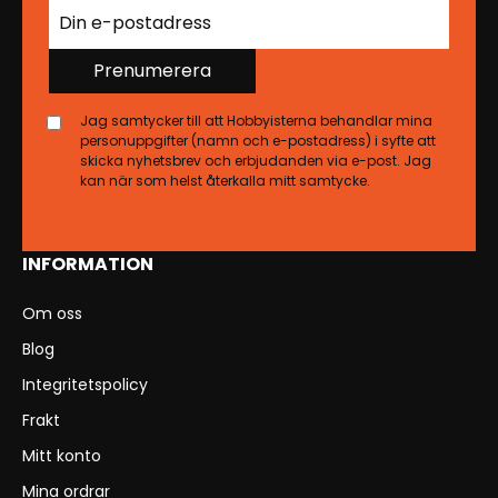
Prenumerera
Jag samtycker till att Hobbyisterna behandlar mina
personuppgifter (namn och e-postadress) i syfte att
skicka nyhetsbrev och erbjudanden via e-post. Jag
kan när som helst återkalla mitt samtycke.
INFORMATION
Om oss
Blog
Integritetspolicy
Frakt
Mitt konto
Mina ordrar