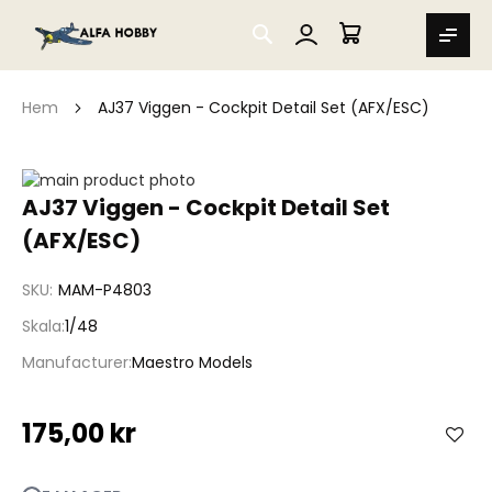
SEARCH
MIN VARUKORG
Hem
AJ37 Viggen - Cockpit Detail Set (AFX/ESC)
Hoppa
till
Hoppa
AJ37 Viggen - Cockpit Detail Set
slutet
till
(AFX/ESC)
av
början
bildgalleriet
av
bildgalleriet
SKU
MAM-P4803
Skala
1/48
Manufacturer
Maestro Models
175,00 kr