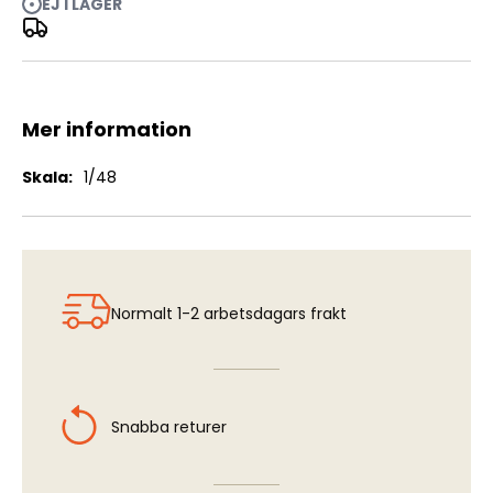
EJ I LAGER
AJ37 Viggen - Cockpit Detail Set (AFX/ESC)
Mer information
Mer
1/48
information
Normalt 1-2 arbetsdagars frakt
Snabba returer