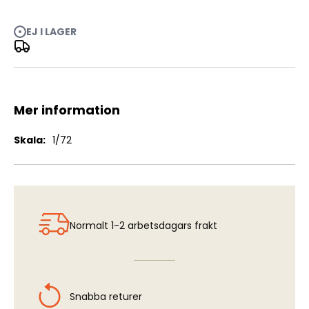
EJ I LAGER
AJ37 Viggen - Interior & Exterior Detail Set (prepainted)
(HEL)
Mer information
Mer
1/72
information
Normalt 1-2 arbetsdagars frakt
Snabba returer