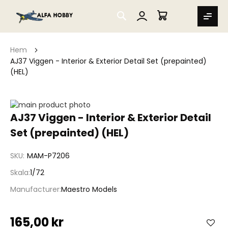
SEARCH
MIN VARUKORG
Hem
AJ37 Viggen - Interior & Exterior Detail Set (prepainted)
(HEL)
Hoppa
till
Hoppa
AJ37 Viggen - Interior & Exterior Detail
slutet
till
Set (prepainted) (HEL)
av
början
bildgalleriet
av
bildgalleriet
SKU
MAM-P7206
Skala
1/72
Manufacturer
Maestro Models
165,00 kr