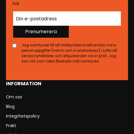
här
Prenumerera
Jag samtycker till att Hobbyisterna behandlar mina
personuppgifter (namn och e-postadress) i syfte att
skicka nyhetsbrev och erbjudanden via e-post. Jag
kan när som helst återkalla mitt samtycke.
INFORMATION
Om oss
Blog
Integritetspolicy
Frakt