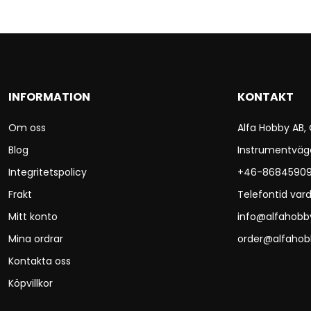
INFORMATION
KONTAKT
Om oss
Alfa Hobby AB,
Blog
Instrumentväg
Integritetspolicy
+46-8684590
Frakt
Telefontid vard
Mitt konto
info@alfahobb
Mina ordrar
order@alfahob
Kontakta oss
Köpvillkor