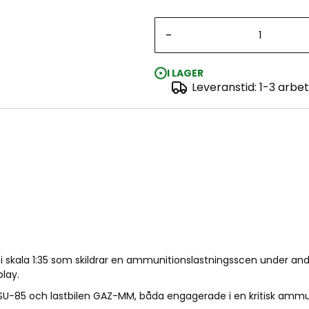
-
I LAGER
Leveranstid: 1-3 arbe
i skala 1:35 som skildrar en ammunitionslastningsscen under and
lay.
SU-85 och lastbilen GAZ-MM, båda engagerade i en kritisk ammun