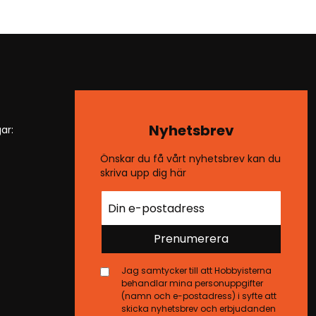
Nyhetsbrev
ar:
Önskar du få vårt nyhetsbrev kan du
skriva upp dig här
Prenumerera
Jag samtycker till att Hobbyisterna
behandlar mina personuppgifter
(namn och e-postadress) i syfte att
skicka nyhetsbrev och erbjudanden