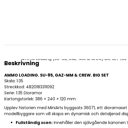
Ammo Loading (SU-85, GAZ-MM & Crew) BIG SET 1:35
Beskrivning
AMMO LOADING. SU-85, GAZ-MM & CREW. BIG SET
Skala: 1:35
Streckkod: 4820183311092
Serie: 1:35 Dioramor
Kartongstorlek: 386 × 240 × 120 mm
Upplev historien med MiniArts byggsats 36071, ett dioramaset 
modellbyggare som vill skapa en dynamisk och detaljerad disp
Fullständig scen:
Innehåller den självgående kanonen 