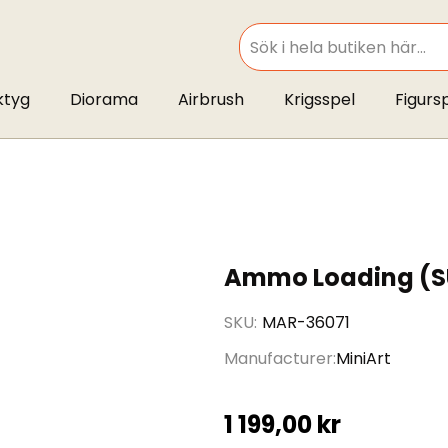
SEARCH
ktyg
Diorama
Airbrush
Krigsspel
Figurs
Ammo Loading (SU
SKU
MAR-36071
Manufacturer
MiniArt
1 199,00 kr