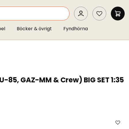
SEARCH
MIN 
pel
Böcker & övrigt
Fyndhörna
-85, GAZ-MM & Crew) BIG SET 1:35