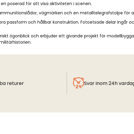
n poserad för att visa aktiviteten i scenen.
mmunitionslådor, vägmärken och en metalltelegrafstolpe för att
 bra passform och hållbar konstruktion. Fotoetsade delar ingår oc
toriskt ögonblick och erbjuder ett givande projekt för modellbygga
militärhistorien.
ba returer
Svar inom 24h varda