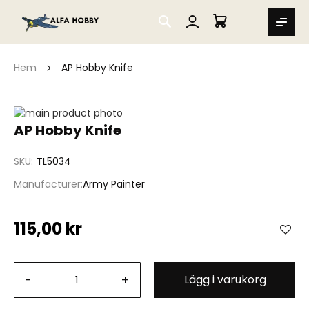
SEARCH
MIN VARUKORG
Hem
AP Hobby Knife
Hoppa
till
Hoppa
AP Hobby Knife
slutet
till
av
början
SKU
TL5034
bildgalleriet
av
bildgalleriet
Manufacturer
Army Painter
115,00 kr
-
+
Lägg i varukorg