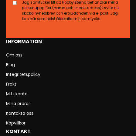
Jag samtycker till att Hobbyisterna behandlar mina
personuppgifter (namn och e-postadress) i syfte att
skicka nyhetsbrev och erbjudanden via e-post. Jag
kan när som helst återkalla mitt samtycke.
INFORMATION
Om oss
Blog
Integritetspolicy
Frakt
Mitt konto
Mina ordrar
Kontakta oss
Köpvillkor
KONTAKT