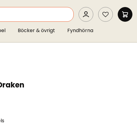
SEARCH
MIN 
pel
Böcker & övrigt
Fyndhörna
 Draken
ls