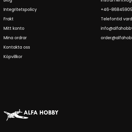
Blog
Instrumentväg
Integritetspolicy
+46-8684590
Frakt
Telefontid vard
Mitt konto
info@alfahobb
Mina ordrar
order@alfahob
Kontakta oss
Köpvillkor