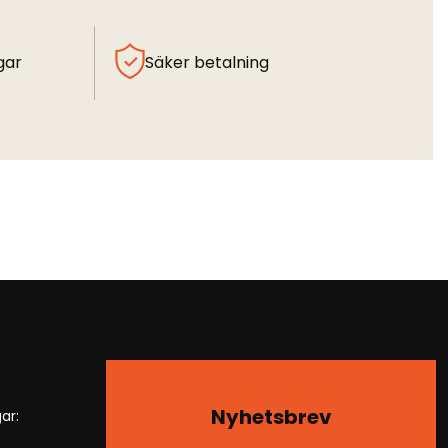
gar
Säker betalning
Nyhetsbrev
ar: