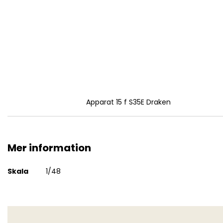
Apparat 15 f S35E Draken
Mer information
Mer
Skala
1/48
information