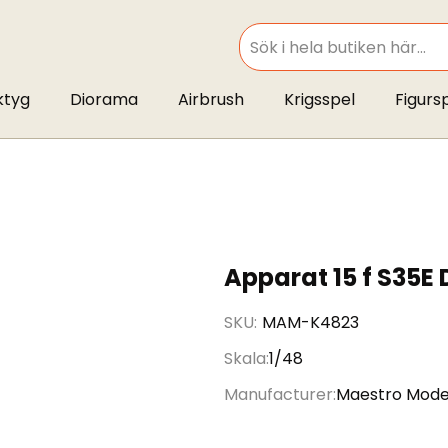
SEARCH
ktyg
Diorama
Airbrush
Krigsspel
Figurs
Apparat 15 f S35E
SKU
MAM-K4823
Skala
1/48
Manufacturer
Maestro Mode