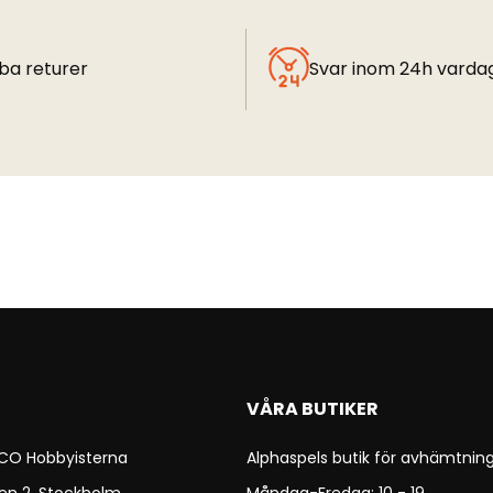
ba returer
Svar inom 24h varda
VÅRA BUTIKER
 CO Hobbyisterna
Alphaspels butik för avhämtning