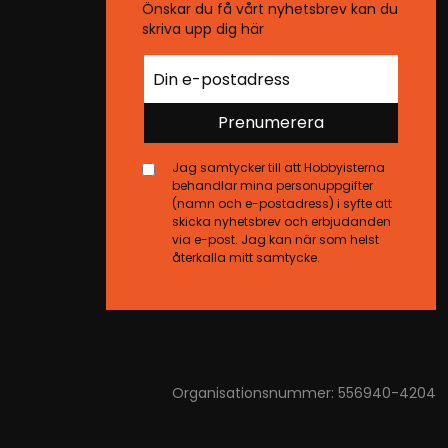
Önskar du få vårt nyhetsbrev kan du
skriva upp dig här
Prenumerera
Jag samtycker till att Hobbyisterna
behandlar mina personuppgifter
(namn och e-postadress) i syfte att
skicka nyhetsbrev och erbjudanden
via e-post. Jag kan när som helst
återkalla mitt samtycke.
Organisationsnummer: 556940-4204