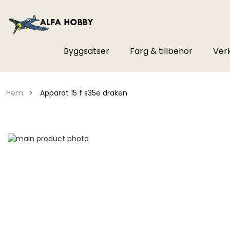
Byggsatser
Färg & tillbehör
Ver
hem
apparat 15 f s35e draken
Hoppa
till
Hoppa
slutet
till
av
början
bildgalleriet
av
bildgalleriet