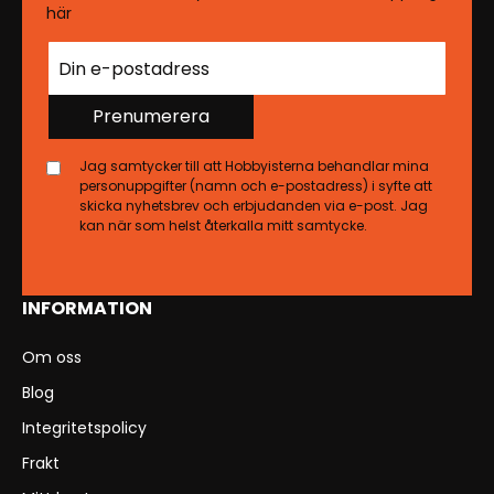
här
Prenumerera
Jag samtycker till att Hobbyisterna behandlar mina
personuppgifter (namn och e-postadress) i syfte att
skicka nyhetsbrev och erbjudanden via e-post. Jag
kan när som helst återkalla mitt samtycke.
INFORMATION
Om oss
Blog
Integritetspolicy
Frakt