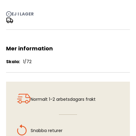
EJ I LAGER
Argus As 410 - German Aircraft Engine WWII (Ar96B,
FW189A/B/C, Pilatus P-2)
Mer information
Mer
1/72
information
Normalt 1-2 arbetsdagars frakt
Snabba returer