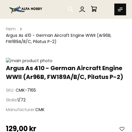
SEARCH
MIN VARUKORG
Hem
Argus As 410 - German Aircraft Engine WWII (Ar96B,
FW189A/B/C, Pilatus P-2)
Hoppa
till
Hoppa
Argus As 410 - German Aircraft Engine
slutet
till
WWII (Ar96B, FW189A/B/C, Pilatus P-2)
av
början
bildgalleriet
av
bildgalleriet
SKU
CMK-7165
Skala
1/72
Manufacturer
CMK
129,00 kr