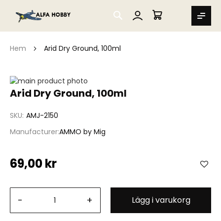
SEARCH
MIN VARUKORG
Hem
Arid Dry Ground, 100ml
Hoppa
till
Hoppa
Arid Dry Ground, 100ml
slutet
till
av
början
SKU
AMJ-2150
bildgalleriet
av
bildgalleriet
Manufacturer
AMMO by Mig
69,00 kr
-
+
Lägg i varukorg