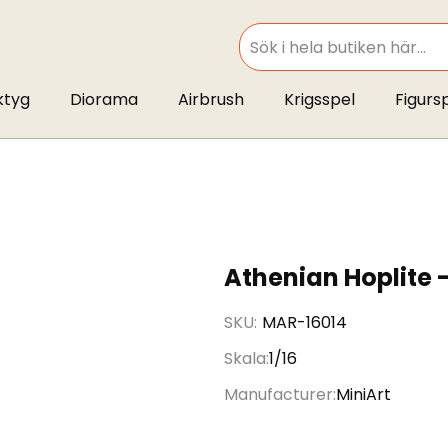
SEARCH
ktyg
Diorama
Airbrush
Krigsspel
Figurs
Athenian Hoplite -
SKU
MAR-16014
Skala
1/16
Manufacturer
MiniArt