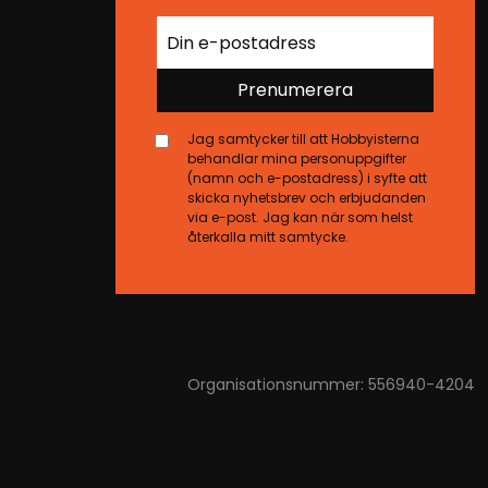
Prenumerera
Jag samtycker till att Hobbyisterna
behandlar mina personuppgifter
(namn och e-postadress) i syfte att
skicka nyhetsbrev och erbjudanden
via e-post. Jag kan när som helst
återkalla mitt samtycke.
Organisationsnummer: 556940-4204