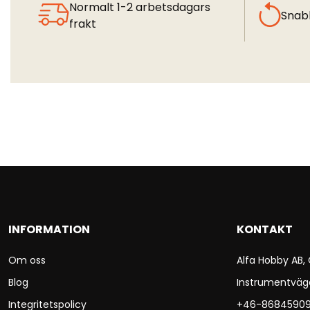
Normalt 1-2 arbetsdagars
Snab
frakt
INFORMATION
KONTAKT
Om oss
Alfa Hobby AB,
Blog
Instrumentväg
Integritetspolicy
+46-8684590