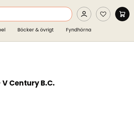
SEARCH
MIN 
pel
Böcker & övrigt
Fyndhörna
 V Century B.C.