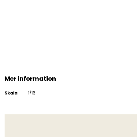
Athenian Hoplite - V Century B.C.
Mer information
Mer
Skala
1/16
information