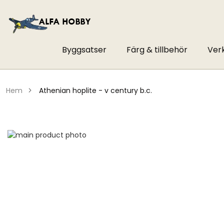
Byggsatser
Färg & tillbehör
Ver
hem
athenian hoplite - v century b.c.
Hoppa
till
Hoppa
slutet
till
av
början
bildgalleriet
av
bildgalleriet